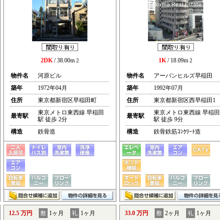
2DK
/ 38.00m
1K
/ 18.09m
2
2
物件名
河原ビル
物件名
アーバンヒルズ早稲田
築年
1972年04月
築年
1992年07月
住所
東京都新宿区早稲田町
住所
東京都新宿区西早稲田1
東京メトロ東西線 早稲田
東京メトロ東西線 早稲田
最寄駅
最寄駅
駅 徒歩 2分
駅 徒歩 9分
構造
鉄骨造
構造
鉄骨鉄筋ｺﾝｸﾘｰﾄ造
12.5 万円
敷
1ヶ月
礼
1ヶ月
33.0 万円
敷
2ヶ月
礼
1ヶ月