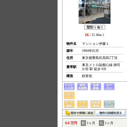
1K
/ 21.46m
2
物件名
マンション伊藤１
築年
1994年02月
住所
東京都豊島区高田2丁目
東京メトロ副都心線 雑司
最寄駅
が谷 駅 徒歩 6分
構造
鉄骨造
6.0 万円
敷
1ヶ月
礼
1ヶ月