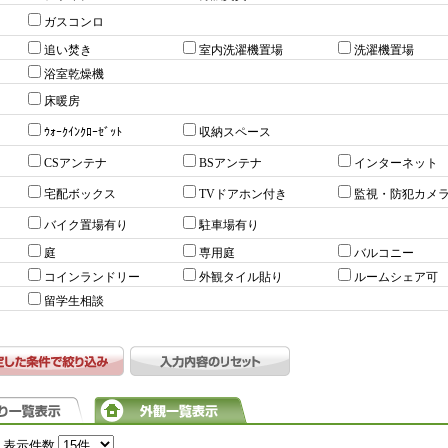
ガスコンロ
追い焚き
室内洗濯機置場
洗濯機置場
浴室乾燥機
床暖房
ｳｫｰｸｲﾝｸﾛｰｾﾞｯﾄ
収納スペース
CSアンテナ
BSアンテナ
インターネット
宅配ボックス
TVドアホン付き
監視・防犯カメ
バイク置場有り
駐車場有り
庭
専用庭
バルコニー
コインランドリー
外観タイル貼り
ルームシェア可
留学生相談
表示件数