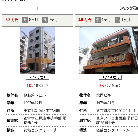
次の検索
1
7.2 万円
敷
0ヶ月
礼
0ヶ月
8.0 万円
敷
1ヶ月
礼
1ヶ月
1K
/ 18.86m
2K
/ 27.40m
2
2
物件名
伊藤第５ビル
物件名
北岡ビル
築年
1997年12月
築年
1979年01月
住所
東京都新宿区市谷柳町
住所
東京都文京区関口1丁目
都営大江戸線 牛込柳町 駅
東京メトロ東西線 早稲田
最寄駅
最寄駅
徒歩 1分
駅 徒歩 9分
構造
鉄筋コンクリート造
構造
鉄筋コンクリート造