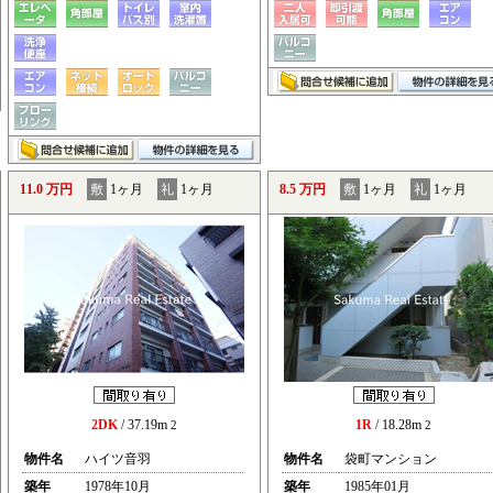
11.0 万円
敷
1ヶ月
礼
1ヶ月
8.5 万円
敷
1ヶ月
礼
1ヶ月
2DK
/ 37.19m
1R
/ 18.28m
2
2
物件名
ハイツ音羽
物件名
袋町マンション
築年
1978年10月
築年
1985年01月