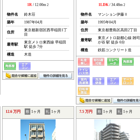
1R
/ 12.00m
1LDK
/ 34.48m
2
2
物件名
鈴木荘
物件名
マンション伊藤Ⅱ
築年
1987年04月
築年
1995年04月
東京都新宿区西早稲田1丁
住所
東京都豊島区高田2丁目
住所
目
東京メトロ副都心線 雑司
最寄駅
東京メトロ東西線 早稲田
が谷 駅 徒歩 6分
最寄駅
駅 徒歩 7分
構造
鉄筋コンクリート造
構造
木造
12.6 万円
敷
1ヶ月
礼
1ヶ月
7.5 万円
敷
1ヶ月
礼
1ヶ月