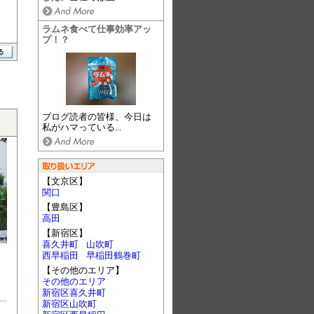
ラムネ食べて仕事効率アッ
プ！？
ブログ読者の皆様、今日は
私がハマっている...
【文京区】
関口
【豊島区】
高田
【新宿区】
喜久井町
山吹町
西早稲田
早稲田鶴巻町
【その他のエリア】
その他のエリア
新宿区喜久井町
新宿区山吹町