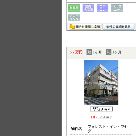
5.7 万円
敷
1ヶ月
礼
1ヶ月
1R
/ 12.90m
2
フォレスト・イン・ワセ
物件名
ダ