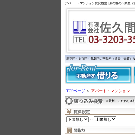
アパート・マンション賃貸検索 | 新宿区の不動産
新宿区・文京区・豊島区の不動産（賃貸・売買）
TOPページ
＞
アパート・マンション
※賃料、こだわり条
～