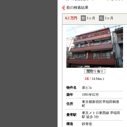
前の検索結果
6.2 万円
敷
1ヶ月
礼
1ヶ月
1R
/ 14.94m
2
物件名
泉ビル
築年
1991年02月
東京都新宿区早稲田鶴巻
住所
町
東京メトロ東西線 早稲田
最寄駅
駅 徒歩 3分
構造
鉄骨造