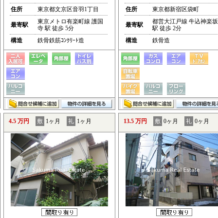
住所
東京都文京区音羽1丁目
住所
東京都新宿区袋町
東京メトロ有楽町線 護国
都営大江戸線 牛込神楽坂
最寄駅
最寄駅
寺 駅 徒歩 5分
駅 徒歩 2分
構造
鉄骨鉄筋ｺﾝｸﾘｰﾄ造
構造
鉄骨造
4.5 万円
敷
1ヶ月
礼
1ヶ月
13.5 万円
敷
0ヶ月
礼
0ヶ月