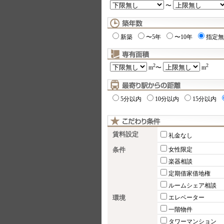
〜
新築
〜5年
〜10年
指定無
2
2
m
〜
m
5分以内
10分以内
15分以内
賃料設定
礼金なし
条件
女性限定
楽器相談
定期借家借地権
ルームシェア相談
環境
エレベーター
一階物件
タワーマンション