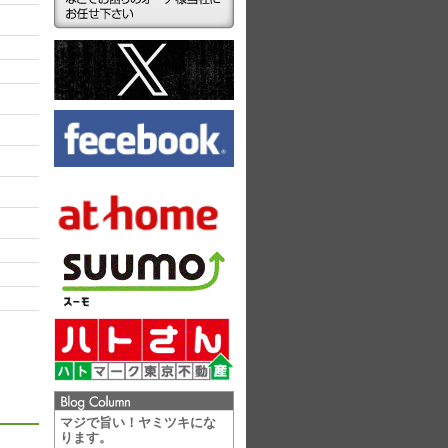
ラ
マジで旨い！ヤミツキにな
ります。