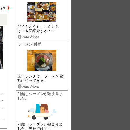
結果
どうもどうも、こんにち
は！今回紹介するの...
ラーメン 巌哲
先日ランチで、ラーメン 巌
哲に行ってきま...
引越しシーズンが始まりま
した。
引越しシーズンが始まりま
した。当社では主...