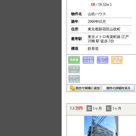
1R
/ 19.32m
2
物件名
山吹ハウス
築年
2000年02月
住所
東京都新宿区山吹町
東京メトロ有楽町線 江戸
最寄駅
川橋 駅 徒歩 5分
構造
鉄骨造
7.3 万円
敷
1ヶ月
礼
1ヶ月