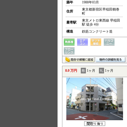
築年
1988年03月
東京都新宿区早稲田鶴巻
住所
町
東京メトロ東西線 早稲田
最寄駅
駅 徒歩 4分
構造
鉄筋コンクリート造
8.0 万円
敷
1ヶ月
礼
1ヶ月