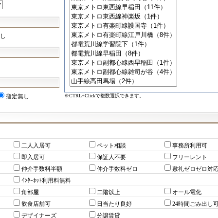
し
※CTRL+Clickで複数選択できます。
指定無し
二人入居可
ペット相談
事務所利用可
即入居可
保証人不要
フリーレント
仲介手数料半額
仲介手数料ゼロ
敷礼ゼロゼロ対
ｲﾝﾀｰﾈｯﾄ利用料無料
角部屋
二階以上
オール電化
飲食店舗可
日当たり良好
24時間ごみ出し
デザイナーズ
分譲賃貸