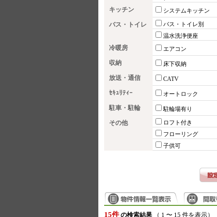
キッチン
システムキッチン
バス・トイレ
バス・トイレ別
温水洗浄便座
冷暖房
エアコン
収納
床下収納
放送・通信
CATV
ｾｷｭﾘﾃｨｰ
オートロック
駐車・駐輪
駐輪場有り
その他
ロフト付き
フローリング
子供可
15件
の検索結果
（ 1 〜 15 件を表示）