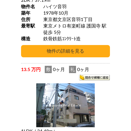
2DK
/ 37.19m
物件名
ハイツ音羽
築年
1978年10月
住所
東京都文京区音羽1丁目
最寄駅
東京メトロ有楽町線 護国寺 駅
徒歩 5分
構造
鉄骨鉄筋ｺﾝｸﾘｰﾄ造
13.5 万円
敷
0ヶ月
礼
0ヶ月
2