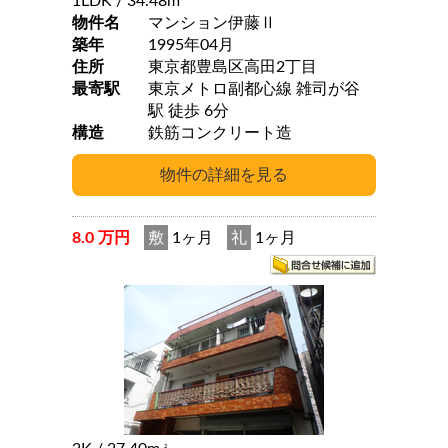
1LDK
/ 34.48m
物件名
マンション伊藤Ⅱ
築年
1995年04月
住所
東京都豊島区高田2丁目
最寄駅
東京メトロ副都心線 雑司が谷
駅 徒歩 6分
構造
鉄筋コンクリート造
8.0 万円
敷
1ヶ月
礼
1ヶ月
2