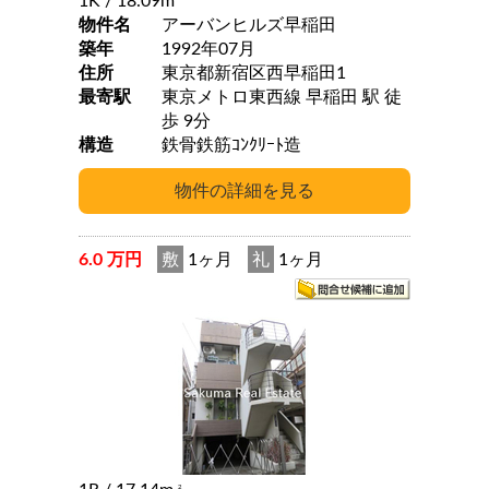
1K
/ 18.09m
物件名
アーバンヒルズ早稲田
築年
1992年07月
住所
東京都新宿区西早稲田1
最寄駅
東京メトロ東西線 早稲田 駅 徒
歩 9分
構造
鉄骨鉄筋ｺﾝｸﾘｰﾄ造
6.0 万円
敷
1ヶ月
礼
1ヶ月
2