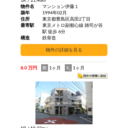
1K
/ 21.46m
物件名
マンション伊藤１
築年
1994年02月
住所
東京都豊島区高田2丁目
最寄駅
東京メトロ副都心線 雑司が谷
駅 徒歩 6分
構造
鉄骨造
8.0 万円
敷
1ヶ月
礼
1ヶ月
2