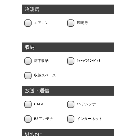
冷暖房
エアコン
床暖房
収納
床下収納
ｳｫｰｸｲﾝｸﾛｰｾﾞｯﾄ
収納スペース
放送・通信
CATV
CSアンテナ
BSアンテナ
インターネット
ｾｷｭﾘﾃｨｰ