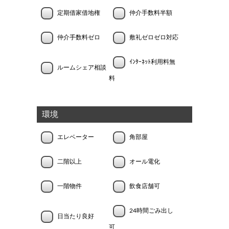
定期借家借地権
仲介手数料半額
仲介手数料ゼロ
敷礼ゼロゼロ対応
ｲﾝﾀｰﾈｯﾄ利用料無
ルームシェア相談
料
環境
エレベーター
角部屋
二階以上
オール電化
一階物件
飲食店舗可
24時間ごみ出し
日当たり良好
可