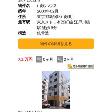
1R
/ 19.32m
物件名
山吹ハウス
築年
2000年02月
住所
東京都新宿区山吹町
最寄駅
東京メトロ有楽町線 江戸川橋
駅 徒歩 5分
構造
鉄骨造
7.2 万円
敷
0ヶ月
礼
0ヶ月
2