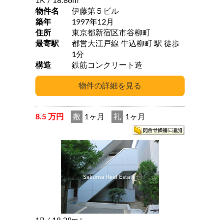
1K
/ 18.86m
物件名
伊藤第５ビル
築年
1997年12月
住所
東京都新宿区市谷柳町
最寄駅
都営大江戸線 牛込柳町 駅 徒歩
1分
構造
鉄筋コンクリート造
8.5 万円
敷
1ヶ月
礼
1ヶ月
2