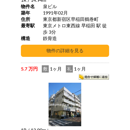
1R
/ 14.94m
物件名
泉ビル
築年
1991年02月
住所
東京都新宿区早稲田鶴巻町
最寄駅
東京メトロ東西線 早稲田 駅 徒
歩 3分
構造
鉄骨造
5.7 万円
敷
1ヶ月
礼
1ヶ月
2