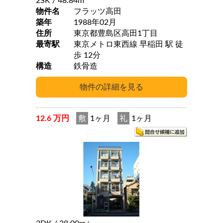
2SK
/ 48.84m
物件名
フラッツ高田
築年
1988年02月
住所
東京都豊島区高田1丁目
最寄駅
東京メトロ東西線 早稲田 駅 徒
歩 12分
構造
鉄骨造
12.6 万円
敷
1ヶ月
礼
1ヶ月
2