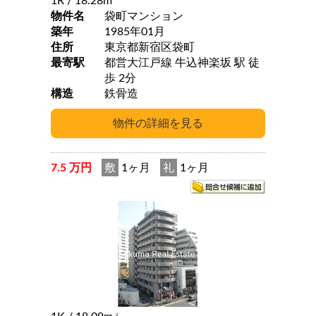
1R
/ 18.28m
物件名
袋町マンション
築年
1985年01月
住所
東京都新宿区袋町
最寄駅
都営大江戸線 牛込神楽坂 駅 徒
歩 2分
構造
鉄骨造
7.5 万円
敷
1ヶ月
礼
1ヶ月
2