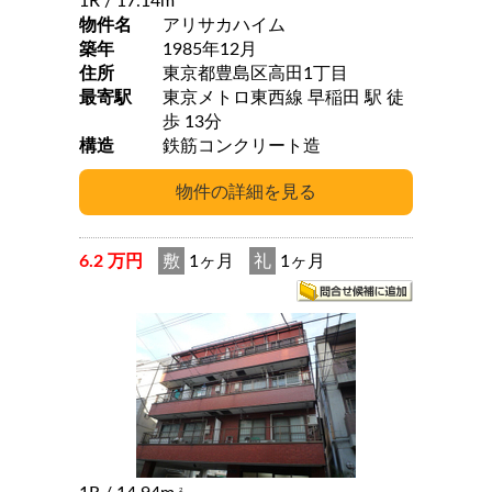
1R
/ 17.14m
物件名
アリサカハイム
築年
1985年12月
住所
東京都豊島区高田1丁目
最寄駅
東京メトロ東西線 早稲田 駅 徒
歩 13分
構造
鉄筋コンクリート造
6.2 万円
敷
1ヶ月
礼
1ヶ月
2