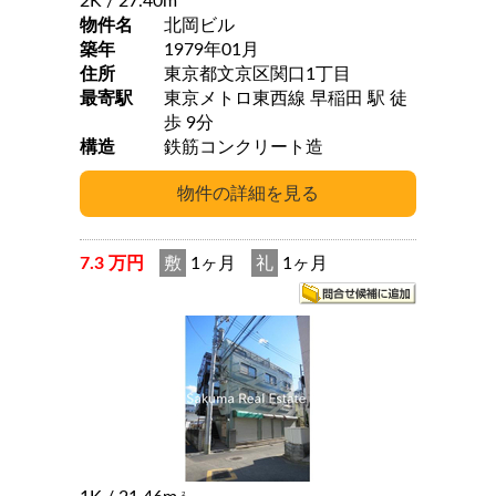
2K
/ 27.40m
物件名
北岡ビル
築年
1979年01月
住所
東京都文京区関口1丁目
最寄駅
東京メトロ東西線 早稲田 駅 徒
歩 9分
構造
鉄筋コンクリート造
7.3 万円
敷
1ヶ月
礼
1ヶ月
2