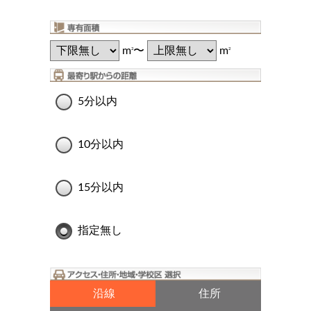
m
〜
m
2
2
5分以内
10分以内
15分以内
指定無し
沿線
住所