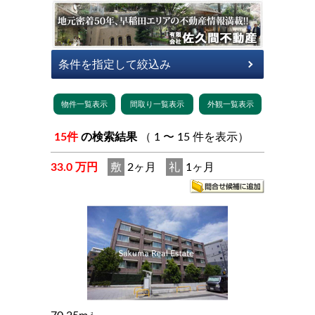
15件
の検索結果
（ 1 〜 15 件を表示）
33.0 万円
敷
2ヶ月
礼
1ヶ月
2