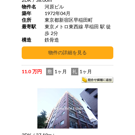
2DK
/ 38.00m
物件名
河原ビル
築年
1972年04月
住所
東京都新宿区早稲田町
最寄駅
東京メトロ東西線 早稲田 駅 徒
歩 2分
構造
鉄骨造
11.0 万円
敷
1ヶ月
礼
1ヶ月
2