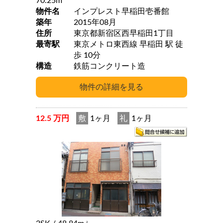
70.25m
物件名
インプレスト早稲田壱番館
築年
2015年08月
住所
東京都新宿区西早稲田1丁目
最寄駅
東京メトロ東西線 早稲田 駅 徒
歩 10分
構造
鉄筋コンクリート造
12.5 万円
敷
1ヶ月
礼
1ヶ月
2