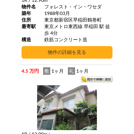
1R
/ 12.90m
物件名
フォレスト・イン・ワセダ
築年
1988年03月
住所
東京都新宿区早稲田鶴巻町
最寄駅
東京メトロ東西線 早稲田 駅 徒
歩 4分
構造
鉄筋コンクリート造
4.5 万円
敷
1ヶ月
礼
1ヶ月
2