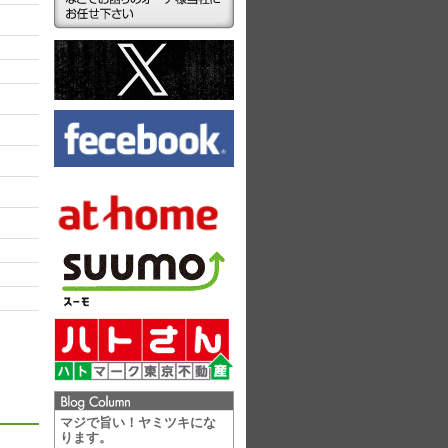
ラ
マジで旨い！ヤミツキにな
ります。