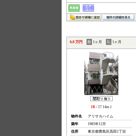
6.0 万円
敷
1ヶ月
礼
1ヶ月
1R
/ 17.14m
2
物件名
アリサカハイム
築年
1985年12月
住所
東京都豊島区高田1丁目