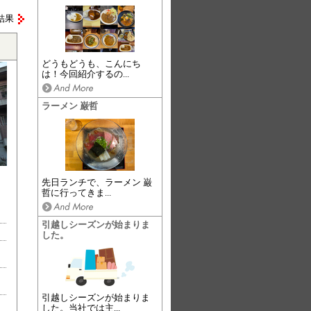
結果
どうもどうも、こんにち
は！今回紹介するの...
ラーメン 巌哲
先日ランチで、ラーメン 巌
哲に行ってきま...
引越しシーズンが始まりま
した。
引越しシーズンが始まりま
した。当社では主...