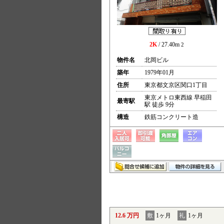
2K
/ 27.40m
2
物件名
北岡ビル
築年
1979年01月
住所
東京都文京区関口1丁目
東京メトロ東西線 早稲田
最寄駅
駅 徒歩 9分
構造
鉄筋コンクリート造
12.6 万円
敷
1ヶ月
礼
1ヶ月