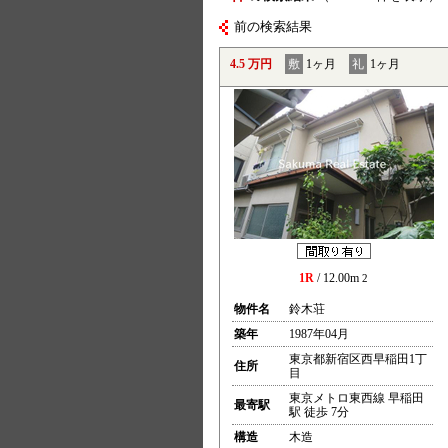
前の検索結果
4.5 万円
敷
1ヶ月
礼
1ヶ月
1R
/ 12.00m
2
物件名
鈴木荘
築年
1987年04月
東京都新宿区西早稲田1丁
住所
目
東京メトロ東西線 早稲田
最寄駅
駅 徒歩 7分
構造
木造