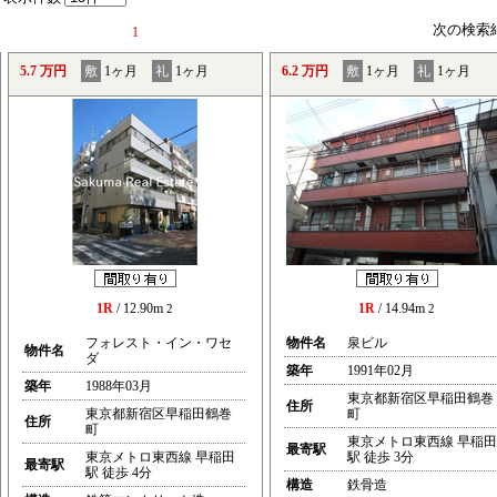
次の検索
1
5.7 万円
敷
1ヶ月
礼
1ヶ月
6.2 万円
敷
1ヶ月
礼
1ヶ月
1R
/ 12.90m
1R
/ 14.94m
2
2
フォレスト・イン・ワセ
物件名
泉ビル
物件名
ダ
築年
1991年02月
築年
1988年03月
東京都新宿区早稲田鶴巻
住所
東京都新宿区早稲田鶴巻
町
住所
町
東京メトロ東西線 早稲田
最寄駅
東京メトロ東西線 早稲田
駅 徒歩 3分
最寄駅
駅 徒歩 4分
構造
鉄骨造