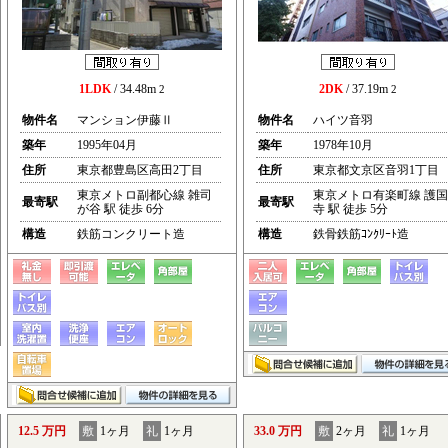
1LDK
/ 34.48m
2DK
/ 37.19m
2
2
物件名
マンション伊藤Ⅱ
物件名
ハイツ音羽
築年
1995年04月
築年
1978年10月
住所
東京都豊島区高田2丁目
住所
東京都文京区音羽1丁目
東京メトロ副都心線 雑司
東京メトロ有楽町線 護国
最寄駅
最寄駅
が谷 駅 徒歩 6分
寺 駅 徒歩 5分
構造
鉄筋コンクリート造
構造
鉄骨鉄筋ｺﾝｸﾘｰﾄ造
12.5 万円
敷
1ヶ月
礼
1ヶ月
33.0 万円
敷
2ヶ月
礼
1ヶ月