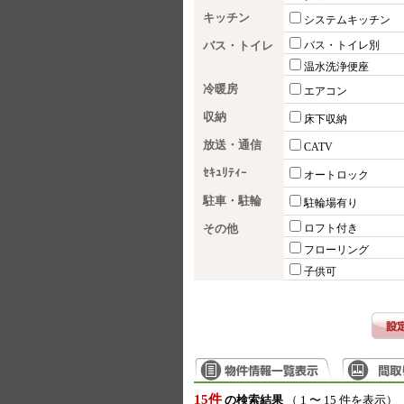
キッチン
システムキッチン
バス・トイレ
バス・トイレ別
温水洗浄便座
冷暖房
エアコン
収納
床下収納
放送・通信
CATV
ｾｷｭﾘﾃｨｰ
オートロック
駐車・駐輪
駐輪場有り
その他
ロフト付き
フローリング
子供可
15件
の検索結果
（ 1 〜 15 件を表示）