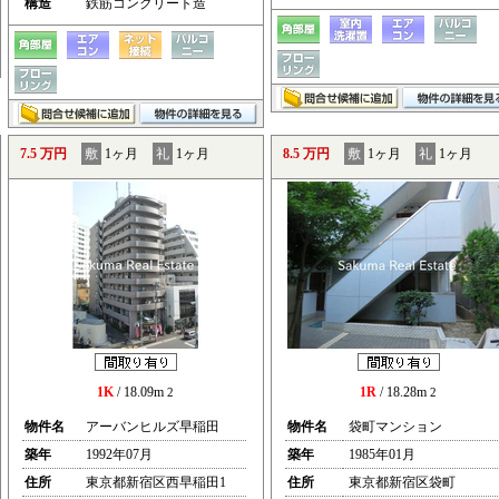
構造
鉄筋コンクリート造
7.5 万円
敷
1ヶ月
礼
1ヶ月
8.5 万円
敷
1ヶ月
礼
1ヶ月
1K
/ 18.09m
1R
/ 18.28m
2
2
物件名
アーバンヒルズ早稲田
物件名
袋町マンション
築年
1992年07月
築年
1985年01月
住所
東京都新宿区西早稲田1
住所
東京都新宿区袋町