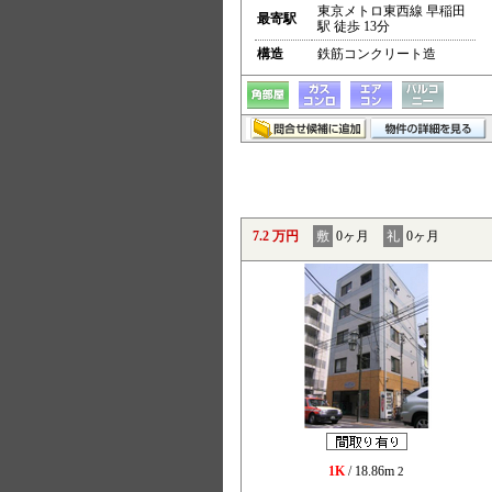
東京メトロ東西線 早稲田
最寄駅
駅 徒歩 13分
構造
鉄筋コンクリート造
7.2 万円
敷
0ヶ月
礼
0ヶ月
1K
/ 18.86m
2