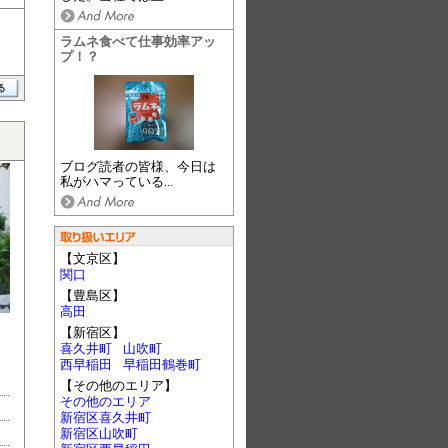
ラムネ食べて仕事効率アッ
プ！？
ブログ読者の皆様、今日は
私がハマっている...
【文京区】
関口
【豊島区】
高田
【新宿区】
喜久井町
山吹町
西早稲田
早稲田鶴巻町
【その他のエリア】
その他のエリア
新宿区喜久井町
新宿区山吹町