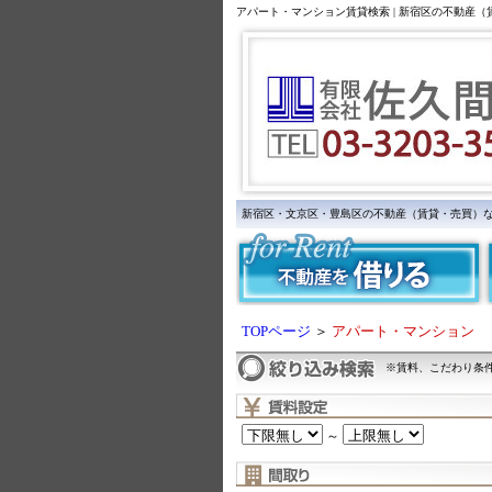
アパート・マンション賃貸検索 | 新宿区の不動産
新宿区・文京区・豊島区の不動産（賃貸・売買）
TOPページ
＞
アパート・マンション
※賃料、こだわり条
～