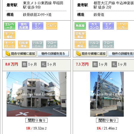
東京メトロ東西線 早稲田
都営大江戸線 牛込神楽坂
最寄駅
最寄駅
駅 徒歩 9分
駅 徒歩 2分
構造
鉄骨鉄筋ｺﾝｸﾘｰﾄ造
構造
鉄骨造
8.0 万円
敷
1ヶ月
礼
1ヶ月
7.3 万円
敷
1ヶ月
礼
1ヶ月
1R
/ 19.32m
1K
/ 21.46m
2
2