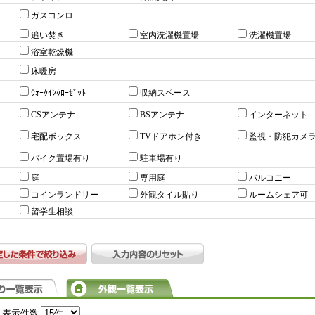
ガスコンロ
追い焚き
室内洗濯機置場
洗濯機置場
浴室乾燥機
床暖房
ｳｫｰｸｲﾝｸﾛｰｾﾞｯﾄ
収納スペース
CSアンテナ
BSアンテナ
インターネット
宅配ボックス
TVドアホン付き
監視・防犯カメ
バイク置場有り
駐車場有り
庭
専用庭
バルコニー
コインランドリー
外観タイル貼り
ルームシェア可
留学生相談
表示件数