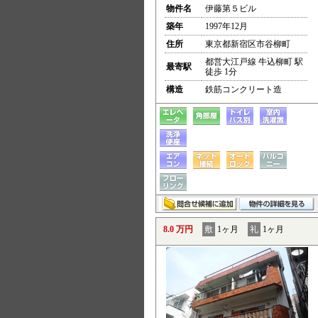
物件名
伊藤第５ビル
築年
1997年12月
住所
東京都新宿区市谷柳町
都営大江戸線 牛込柳町 駅
最寄駅
徒歩 1分
構造
鉄筋コンクリート造
8.0 万円
敷
1ヶ月
礼
1ヶ月