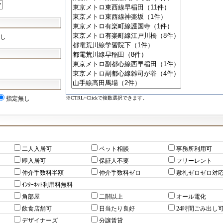
し
※CTRL+Clickで複数選択できます。
指定無し
二人入居可
ペット相談
事務所利用可
即入居可
保証人不要
フリーレント
仲介手数料半額
仲介手数料ゼロ
敷礼ゼロゼロ対
ｲﾝﾀｰﾈｯﾄ利用料無料
角部屋
二階以上
オール電化
飲食店舗可
日当たり良好
24時間ごみ出し
デザイナーズ
分譲賃貸