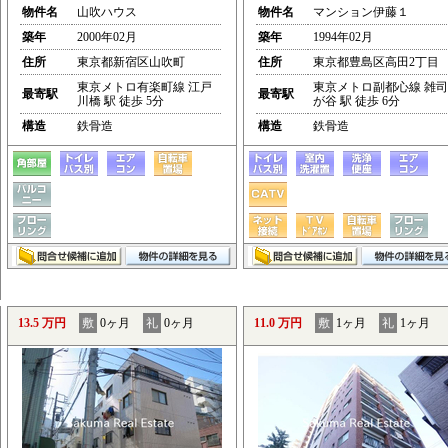
物件名
山吹ハウス
物件名
マンション伊藤１
築年
2000年02月
築年
1994年02月
住所
東京都新宿区山吹町
住所
東京都豊島区高田2丁目
東京メトロ有楽町線 江戸
東京メトロ副都心線 雑司
最寄駅
最寄駅
川橋 駅 徒歩 5分
が谷 駅 徒歩 6分
構造
鉄骨造
構造
鉄骨造
13.5 万円
敷
0ヶ月
礼
0ヶ月
11.0 万円
敷
1ヶ月
礼
1ヶ月