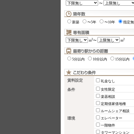
〜
新築
〜5年
〜10年
指定無
2
2
m
〜
m
5分以内
10分以内
15分以内
賃料設定
礼金なし
条件
女性限定
楽器相談
定期借家借地権
ルームシェア相談
環境
エレベーター
一階物件
タワーマンション