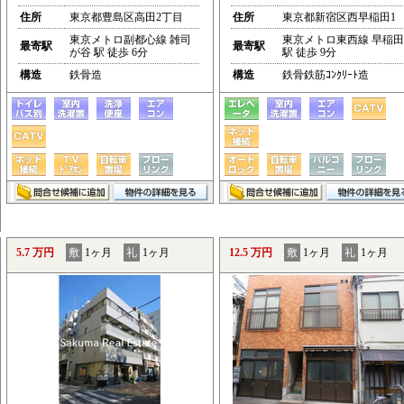
住所
東京都豊島区高田2丁目
住所
東京都新宿区西早稲田1
東京メトロ副都心線 雑司
東京メトロ東西線 早稲田
最寄駅
最寄駅
が谷 駅 徒歩 6分
駅 徒歩 9分
構造
鉄骨造
構造
鉄骨鉄筋ｺﾝｸﾘｰﾄ造
5.7 万円
敷
1ヶ月
礼
1ヶ月
12.5 万円
敷
1ヶ月
礼
1ヶ月