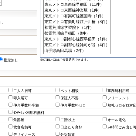
し
※CTRL+Clickで複数選択できます。
指定無し
二人入居可
ペット相談
事務所利用可
即入居可
保証人不要
フリーレント
仲介手数料半額
仲介手数料ゼロ
敷礼ゼロゼロ対
ｲﾝﾀｰﾈｯﾄ利用料無料
角部屋
二階以上
オール電化
飲食店舗可
日当たり良好
24時間ごみ出し
デザイナーズ
分譲賃貸