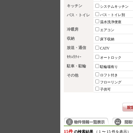
キッチン
システムキッチン
バス・トイレ
バス・トイレ別
温水洗浄便座
冷暖房
エアコン
収納
床下収納
放送・通信
CATV
ｾｷｭﾘﾃｨｰ
オートロック
駐車・駐輪
駐輪場有り
その他
ロフト付き
フローリング
子供可
15件
の検索結果
（ 1 〜 15 件を表示）