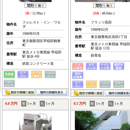
1R
/ 12.90m
2SK
/ 48.84m
2
2
フォレスト・イン・ワセ
物件名
フラッツ高田
物件名
ダ
築年
1988年02月
築年
1988年03月
住所
東京都豊島区高田1丁目
東京都新宿区早稲田鶴巻
住所
東京メトロ東西線 早稲田
町
最寄駅
駅 徒歩 12分
東京メトロ東西線 早稲田
最寄駅
構造
鉄骨造
駅 徒歩 4分
構造
鉄筋コンクリート造
6.0 万円
敷
1ヶ月
礼
1ヶ月
8.5 万円
敷
1ヶ月
礼
1ヶ月