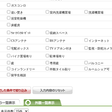
ガスコンロ
追い焚き
室内洗濯機置場
洗濯機置場
浴室乾燥機
床暖房
ｳｫｰｸｲﾝｸﾛｰｾﾞｯﾄ
収納スペース
CSアンテナ
BSアンテナ
インターネット
宅配ボックス
TVドアホン付き
監視・防犯カメ
バイク置場有り
駐車場有り
庭
専用庭
バルコニー
コインランドリー
外観タイル貼り
ルームシェア可
留学生相談
表示件数