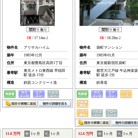
1R
/ 17.14m
1R
/ 18.28m
2
2
物件名
アリサカハイム
物件名
袋町マンション
築年
1985年12月
築年
1985年01月
住所
東京都豊島区高田1丁目
住所
東京都新宿区袋町
東京メトロ東西線 早稲田
都営大江戸線 牛込神楽坂
最寄駅
最寄駅
駅 徒歩 13分
駅 徒歩 2分
構造
鉄筋コンクリート造
構造
鉄骨造
11.0 万円
敷
1ヶ月
礼
1ヶ月
12.6 万円
敷
1ヶ月
礼
1ヶ月