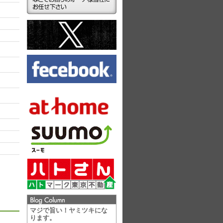
ラ
マジで旨い！ヤミツキにな
ります。