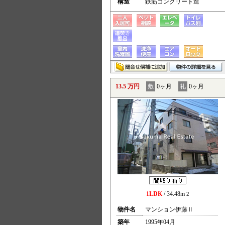
構造
鉄筋コンクリート造
13.5 万円
敷
0ヶ月
礼
0ヶ月
1LDK
/ 34.48m
2
物件名
マンション伊藤Ⅱ
築年
1995年04月