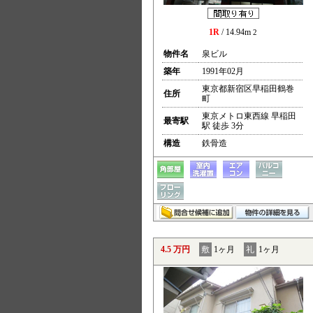
1R
/ 14.94m
2
物件名
泉ビル
築年
1991年02月
東京都新宿区早稲田鶴巻
住所
町
東京メトロ東西線 早稲田
最寄駅
駅 徒歩 3分
構造
鉄骨造
4.5 万円
敷
1ヶ月
礼
1ヶ月