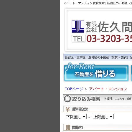
アパート・マンション賃貸検索 | 新宿区の不動産
新宿区・文京区・豊島区の不動産（賃貸・売買）
TOPページ
＞
アパート・マンション
※賃料、こだわり条
～