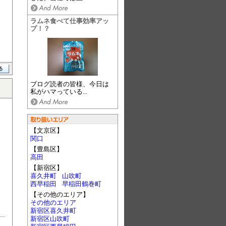
ラムネ食べて仕事効率アッ
プ！？
ブログ読者の皆様、今日は
私がハマっている...
【文京区】
関口
【豊島区】
高田
【新宿区】
喜久井町
山吹町
西早稲田
早稲田鶴巻町
【その他のエリア】
その他のエリア
新宿区喜久井町
新宿区山吹町