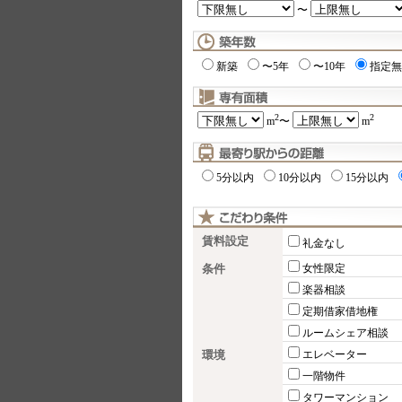
〜
新築
〜5年
〜10年
指定無
2
2
m
〜
m
5分以内
10分以内
15分以内
賃料設定
礼金なし
条件
女性限定
楽器相談
定期借家借地権
ルームシェア相談
環境
エレベーター
一階物件
タワーマンション