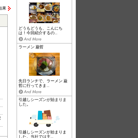
結果
どうもどうも、こんにち
は！今回紹介するの...
ラーメン 巌哲
先日ランチで、ラーメン 巌
哲に行ってきま...
引越しシーズンが始まりま
した。
駅
引越しシーズンが始まりま
した。当社では主...