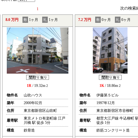
次の検索
1
8.0 万円
敷
1ヶ月
礼
1ヶ月
7.2 万円
敷
0ヶ月
礼
0ヶ月
1R
/ 19.32m
1K
/ 18.86m
2
2
物件名
山吹ハウス
物件名
伊藤第５ビル
築年
2000年02月
築年
1997年12月
住所
東京都新宿区山吹町
住所
東京都新宿区市谷柳町
東京メトロ有楽町線 江戸
都営大江戸線 牛込柳町 
最寄駅
最寄駅
川橋 駅 徒歩 5分
徒歩 1分
構造
鉄骨造
構造
鉄筋コンクリート造