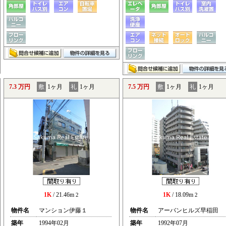
7.3 万円
敷
1ヶ月
礼
1ヶ月
7.5 万円
敷
1ヶ月
礼
1ヶ月
1K
/ 21.46m
1K
/ 18.09m
2
2
物件名
マンション伊藤１
物件名
アーバンヒルズ早稲田
築年
1994年02月
築年
1992年07月