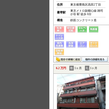
住所
東京都豊島区高田2丁目
東京メトロ副都心線 雑司
最寄駅
が谷 駅 徒歩 6分
構造
鉄筋コンクリート造
6.2 万円
敷
1ヶ月
礼
1ヶ月