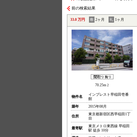
前の検索結果
33.0 万円
敷
2ヶ月
礼
1ヶ月
70.25m
2
インプレスト早稲田壱番
物件名
館
築年
2015年08月
東京都新宿区西早稲田1丁
住所
目
東京メトロ東西線 早稲田
最寄駅
駅 徒歩 10分