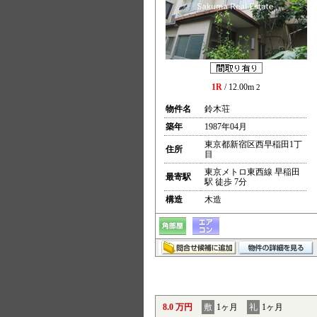
1R
/ 12.00m
2
物件名
鈴木荘
築年
1987年04月
東京都新宿区西早稲田1丁
住所
目
東京メトロ東西線 早稲田
最寄駅
駅 徒歩 7分
構造
木造
8.0 万円
敷
1ヶ月
礼
1ヶ月