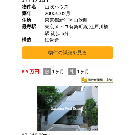
1R
/ 19.32m
物件名
山吹ハウス
築年
2000年02月
住所
東京都新宿区山吹町
最寄駅
東京メトロ有楽町線 江戸川橋
駅 徒歩 5分
構造
鉄骨造
8.5 万円
敷
1ヶ月
礼
1ヶ月
2