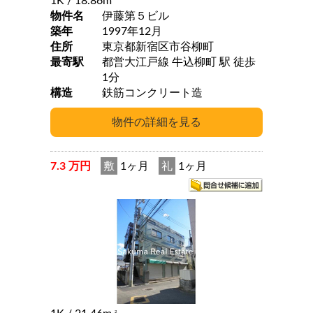
1K
/ 18.86m
物件名
伊藤第５ビル
築年
1997年12月
住所
東京都新宿区市谷柳町
最寄駅
都営大江戸線 牛込柳町 駅 徒歩
1分
構造
鉄筋コンクリート造
7.3 万円
敷
1ヶ月
礼
1ヶ月
2