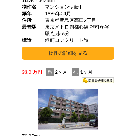
1LDK
/ 34.48m
物件名
マンション伊藤Ⅱ
築年
1995年04月
住所
東京都豊島区高田2丁目
最寄駅
東京メトロ副都心線 雑司が谷
駅 徒歩 6分
構造
鉄筋コンクリート造
33.0 万円
敷
2ヶ月
礼
1ヶ月
2