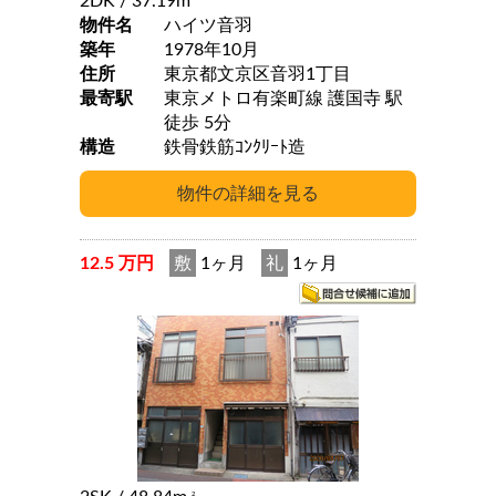
2DK
/ 37.19m
物件名
ハイツ音羽
築年
1978年10月
住所
東京都文京区音羽1丁目
最寄駅
東京メトロ有楽町線 護国寺 駅
徒歩 5分
構造
鉄骨鉄筋ｺﾝｸﾘｰﾄ造
12.5 万円
敷
1ヶ月
礼
1ヶ月
2