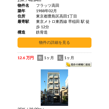
2SK
/ 48.84m
物件名
フラッツ高田
築年
1988年02月
住所
東京都豊島区高田1丁目
最寄駅
東京メトロ東西線 早稲田 駅 徒
歩 12分
構造
鉄骨造
12.6 万円
敷
1ヶ月
礼
1ヶ月
2