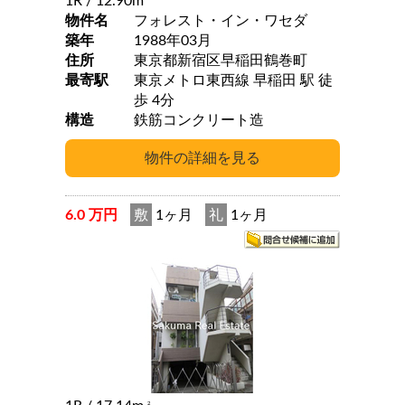
1R
/ 12.90m
物件名
フォレスト・イン・ワセダ
築年
1988年03月
住所
東京都新宿区早稲田鶴巻町
最寄駅
東京メトロ東西線 早稲田 駅 徒
歩 4分
構造
鉄筋コンクリート造
6.0 万円
敷
1ヶ月
礼
1ヶ月
2