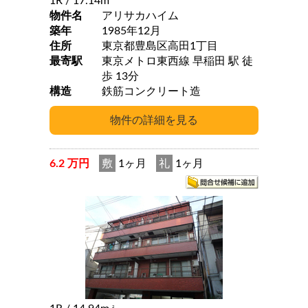
1R
/ 17.14m
物件名
アリサカハイム
築年
1985年12月
住所
東京都豊島区高田1丁目
最寄駅
東京メトロ東西線 早稲田 駅 徒
歩 13分
構造
鉄筋コンクリート造
6.2 万円
敷
1ヶ月
礼
1ヶ月
2