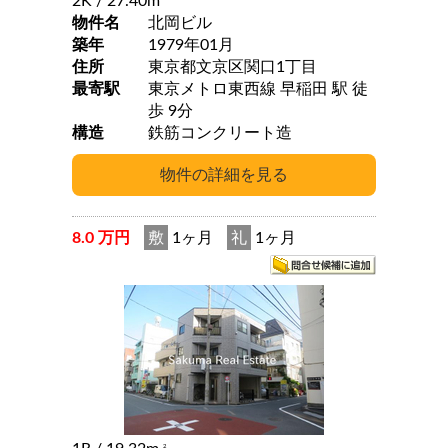
2K
/ 27.40m
物件名
北岡ビル
築年
1979年01月
住所
東京都文京区関口1丁目
最寄駅
東京メトロ東西線 早稲田 駅 徒
歩 9分
構造
鉄筋コンクリート造
8.0 万円
敷
1ヶ月
礼
1ヶ月
2