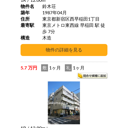
1R
/ 12.00m
物件名
鈴木荘
築年
1987年04月
住所
東京都新宿区西早稲田1丁目
最寄駅
東京メトロ東西線 早稲田 駅 徒
歩 7分
構造
木造
5.7 万円
敷
1ヶ月
礼
1ヶ月
2