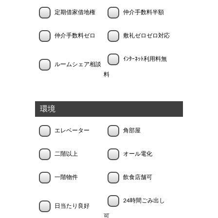
定期借家借地権
仲介手数料半額
仲介手数料ゼロ
敷礼ゼロゼロ対応
ｲﾝﾀｰﾈｯﾄ利用料無
ルームシェア相談
料
環境
エレベーター
角部屋
二階以上
オール電化
一階物件
飲食店舗可
24時間ごみ出し
日当たり良好
可