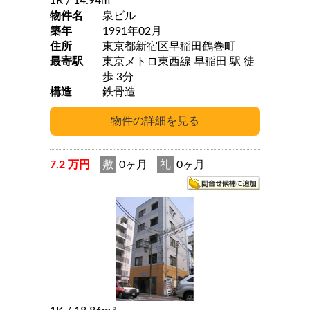
1R
/ 14.94m
物件名
泉ビル
築年
1991年02月
住所
東京都新宿区早稲田鶴巻町
最寄駅
東京メトロ東西線 早稲田 駅 徒
歩 3分
構造
鉄骨造
7.2 万円
敷
0ヶ月
礼
0ヶ月
2