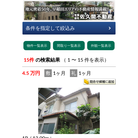
15件
の検索結果
（ 1 〜 15 件を表示）
4.5 万円
敷
1ヶ月
礼
1ヶ月
2