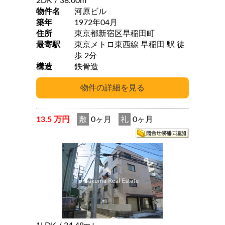
2DK
/ 38.00m
物件名
河原ビル
築年
1972年04月
住所
東京都新宿区早稲田町
最寄駅
東京メトロ東西線 早稲田 駅 徒
歩 2分
構造
鉄骨造
13.5 万円
敷
0ヶ月
礼
0ヶ月
2