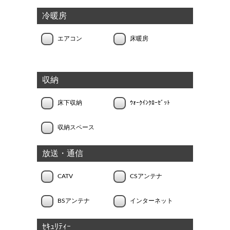
冷暖房
エアコン
床暖房
収納
床下収納
ｳｫｰｸｲﾝｸﾛｰｾﾞｯﾄ
収納スペース
放送・通信
CATV
CSアンテナ
BSアンテナ
インターネット
ｾｷｭﾘﾃｨｰ