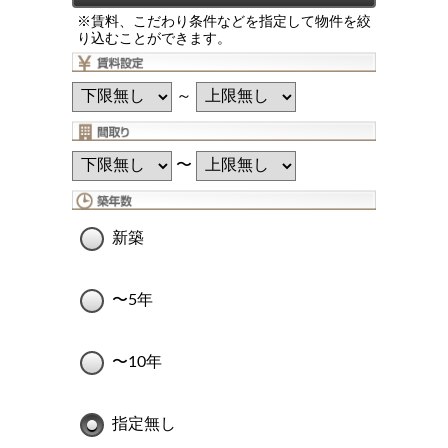
※賃料、こだわり条件などを指定して物件を絞
り込むことができます。
～
〜
新築
〜5年
〜10年
指定無し