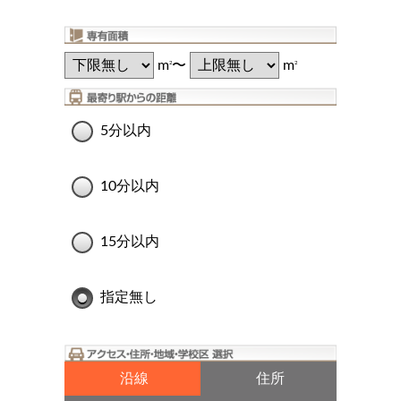
m
〜
m
2
2
5分以内
10分以内
15分以内
指定無し
沿線
住所