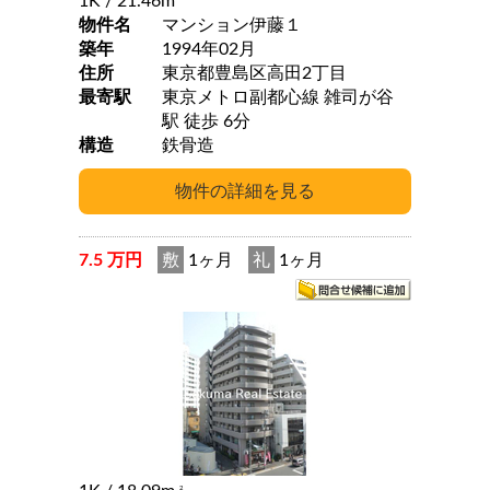
1K
/ 21.46m
物件名
マンション伊藤１
築年
1994年02月
住所
東京都豊島区高田2丁目
最寄駅
東京メトロ副都心線 雑司が谷
駅 徒歩 6分
構造
鉄骨造
7.5 万円
敷
1ヶ月
礼
1ヶ月
2