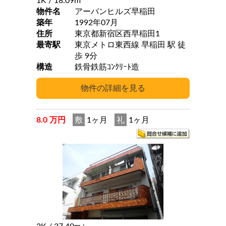
1K
/ 18.09m
物件名
アーバンヒルズ早稲田
築年
1992年07月
住所
東京都新宿区西早稲田1
最寄駅
東京メトロ東西線 早稲田 駅 徒
歩 9分
構造
鉄骨鉄筋ｺﾝｸﾘｰﾄ造
8.0 万円
敷
1ヶ月
礼
1ヶ月
2