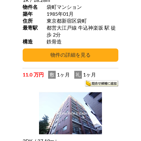
1R
/ 18.28m
物件名
袋町マンション
築年
1985年01月
住所
東京都新宿区袋町
最寄駅
都営大江戸線 牛込神楽坂 駅 徒
歩 2分
構造
鉄骨造
11.0 万円
敷
1ヶ月
礼
1ヶ月
2