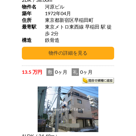
2DK
/ 38.00m
物件名
河原ビル
築年
1972年04月
住所
東京都新宿区早稲田町
最寄駅
東京メトロ東西線 早稲田 駅 徒
歩 2分
構造
鉄骨造
13.5 万円
敷
0ヶ月
礼
0ヶ月
2