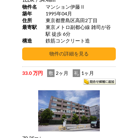
1LDK
/ 34.48m
物件名
マンション伊藤Ⅱ
築年
1995年04月
住所
東京都豊島区高田2丁目
最寄駅
東京メトロ副都心線 雑司が谷
駅 徒歩 6分
構造
鉄筋コンクリート造
33.0 万円
敷
2ヶ月
礼
1ヶ月
2