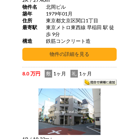
2K
/ 27.40m
物件名
北岡ビル
築年
1979年01月
住所
東京都文京区関口1丁目
最寄駅
東京メトロ東西線 早稲田 駅 徒
歩 9分
構造
鉄筋コンクリート造
8.0 万円
敷
1ヶ月
礼
1ヶ月
2