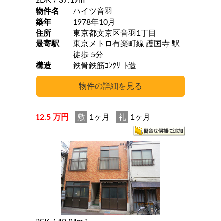
2DK
/ 37.19m
物件名
ハイツ音羽
築年
1978年10月
住所
東京都文京区音羽1丁目
最寄駅
東京メトロ有楽町線 護国寺 駅
徒歩 5分
構造
鉄骨鉄筋ｺﾝｸﾘｰﾄ造
12.5 万円
敷
1ヶ月
礼
1ヶ月
2