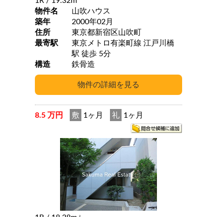
1R
/ 19.32m
物件名
山吹ハウス
築年
2000年02月
住所
東京都新宿区山吹町
最寄駅
東京メトロ有楽町線 江戸川橋
駅 徒歩 5分
構造
鉄骨造
8.5 万円
敷
1ヶ月
礼
1ヶ月
2