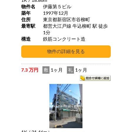
1K
/ 18.86m
物件名
伊藤第５ビル
築年
1997年12月
住所
東京都新宿区市谷柳町
最寄駅
都営大江戸線 牛込柳町 駅 徒歩
1分
構造
鉄筋コンクリート造
7.3 万円
敷
1ヶ月
礼
1ヶ月
2