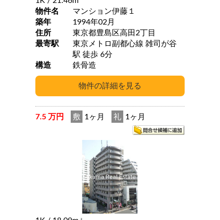
1K
/ 21.46m
物件名
マンション伊藤１
築年
1994年02月
住所
東京都豊島区高田2丁目
最寄駅
東京メトロ副都心線 雑司が谷
駅 徒歩 6分
構造
鉄骨造
7.5 万円
敷
1ヶ月
礼
1ヶ月
2