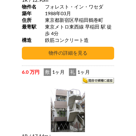
1R
/ 12.90m
物件名
フォレスト・イン・ワセダ
築年
1988年03月
住所
東京都新宿区早稲田鶴巻町
最寄駅
東京メトロ東西線 早稲田 駅 徒
歩 4分
構造
鉄筋コンクリート造
6.0 万円
敷
1ヶ月
礼
1ヶ月
2