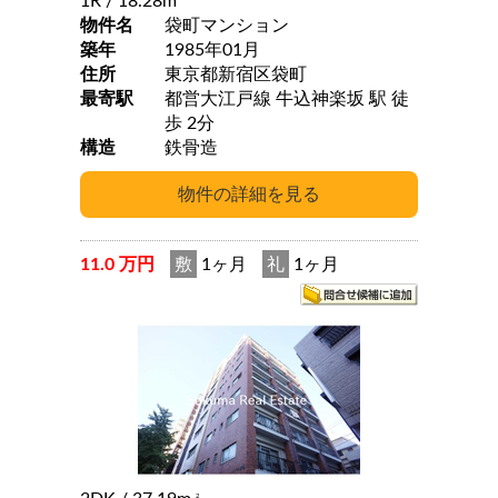
1R
/ 18.28m
物件名
袋町マンション
築年
1985年01月
住所
東京都新宿区袋町
最寄駅
都営大江戸線 牛込神楽坂 駅 徒
歩 2分
構造
鉄骨造
11.0 万円
敷
1ヶ月
礼
1ヶ月
2