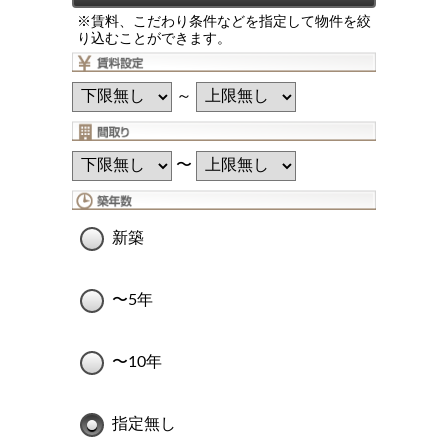
※賃料、こだわり条件などを指定して物件を絞
り込むことができます。
～
〜
新築
〜5年
〜10年
指定無し