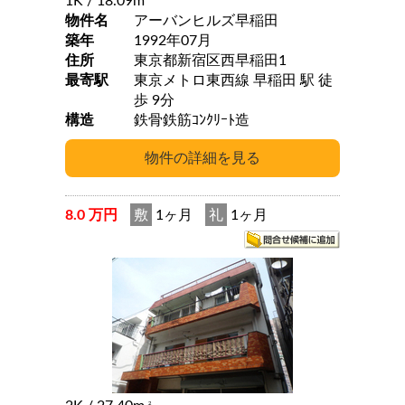
1K
/ 18.09m
物件名
アーバンヒルズ早稲田
築年
1992年07月
住所
東京都新宿区西早稲田1
最寄駅
東京メトロ東西線 早稲田 駅 徒
歩 9分
構造
鉄骨鉄筋ｺﾝｸﾘｰﾄ造
8.0 万円
敷
1ヶ月
礼
1ヶ月
2