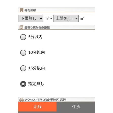
m
〜
m
2
2
5分以内
10分以内
15分以内
指定無し
沿線
住所