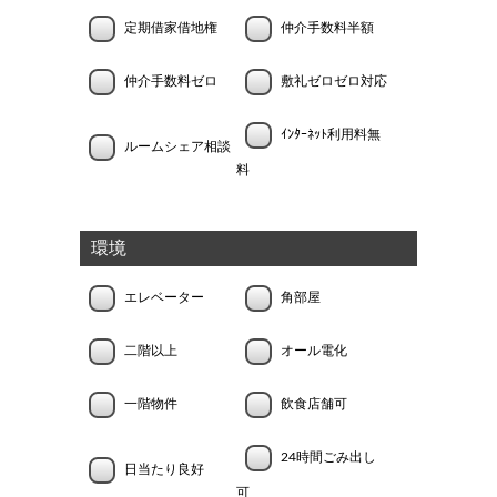
定期借家借地権
仲介手数料半額
仲介手数料ゼロ
敷礼ゼロゼロ対応
ｲﾝﾀｰﾈｯﾄ利用料無
ルームシェア相談
料
環境
エレベーター
角部屋
二階以上
オール電化
一階物件
飲食店舗可
24時間ごみ出し
日当たり良好
可