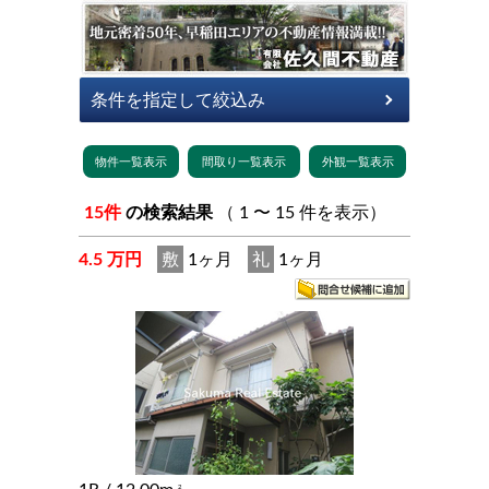
15件
の検索結果
（ 1 〜 15 件を表示）
4.5 万円
敷
1ヶ月
礼
1ヶ月
2