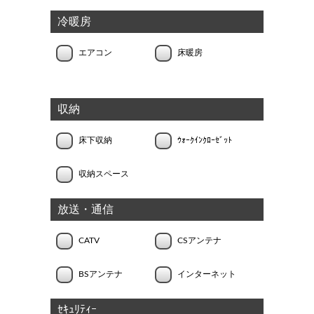
冷暖房
エアコン
床暖房
収納
床下収納
ｳｫｰｸｲﾝｸﾛｰｾﾞｯﾄ
収納スペース
放送・通信
CATV
CSアンテナ
BSアンテナ
インターネット
ｾｷｭﾘﾃｨｰ