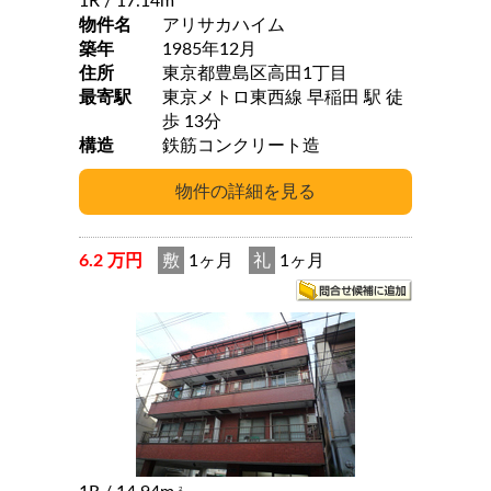
1R
/ 17.14m
物件名
アリサカハイム
築年
1985年12月
住所
東京都豊島区高田1丁目
最寄駅
東京メトロ東西線 早稲田 駅 徒
歩 13分
構造
鉄筋コンクリート造
6.2 万円
敷
1ヶ月
礼
1ヶ月
2