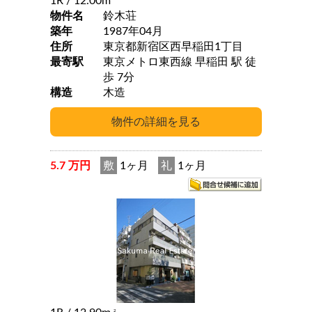
1R
/ 12.00m
物件名
鈴木荘
築年
1987年04月
住所
東京都新宿区西早稲田1丁目
最寄駅
東京メトロ東西線 早稲田 駅 徒
歩 7分
構造
木造
5.7 万円
敷
1ヶ月
礼
1ヶ月
2