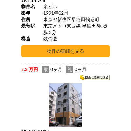
1R
/ 14.94m
物件名
泉ビル
築年
1991年02月
住所
東京都新宿区早稲田鶴巻町
最寄駅
東京メトロ東西線 早稲田 駅 徒
歩 3分
構造
鉄骨造
7.2 万円
敷
0ヶ月
礼
0ヶ月
2