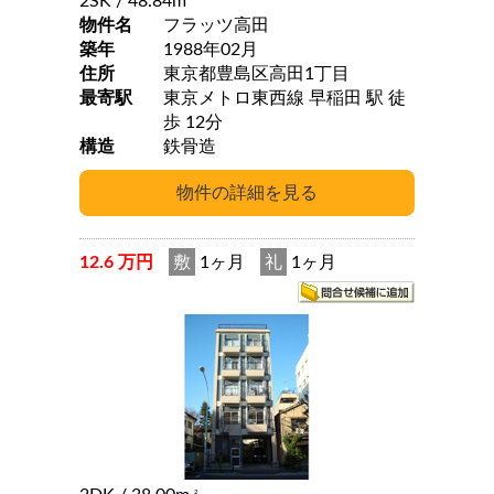
2SK
/ 48.84m
物件名
フラッツ高田
築年
1988年02月
住所
東京都豊島区高田1丁目
最寄駅
東京メトロ東西線 早稲田 駅 徒
歩 12分
構造
鉄骨造
12.6 万円
敷
1ヶ月
礼
1ヶ月
2