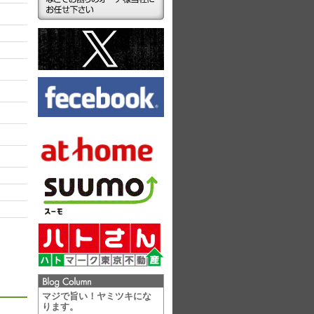
ラ
マジで旨い！ヤミツキにな
ります。