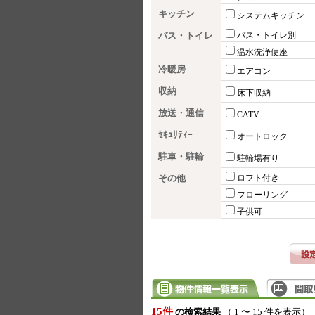
キッチン
システムキッチン
バス・トイレ
バス・トイレ別
温水洗浄便座
冷暖房
エアコン
収納
床下収納
放送・通信
CATV
ｾｷｭﾘﾃｨｰ
オートロック
駐車・駐輪
駐輪場有り
その他
ロフト付き
フローリング
子供可
15件
の検索結果
（ 1 〜 15 件を表示）