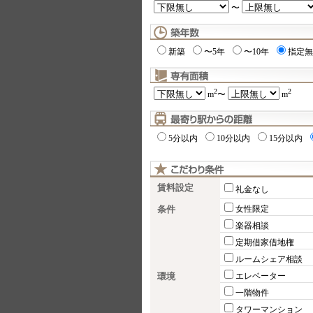
〜
新築
〜5年
〜10年
指定無
2
2
m
〜
m
5分以内
10分以内
15分以内
賃料設定
礼金なし
条件
女性限定
楽器相談
定期借家借地権
ルームシェア相談
環境
エレベーター
一階物件
タワーマンション