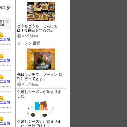
結果
合わせ
候補
どうもどうも、こんにち
は！今回紹介するの...
に追加
ラーメン 巌哲
に追加
先日ランチで、ラーメン 巌
哲に行ってきま...
に追加
引越しシーズンが始まりま
した。
に追加
引越しシーズンが始まりま
に追加
した。当社では主...