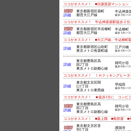
ココがオススメ！ ■分譲賃貸マンション
東京都新宿区袋町
牛込神楽
詳細
都営大江戸線
徒歩 2分/バス
ココがオススメ！ 牛込神楽坂駅徒歩２分
東京都新宿区市谷柳町
牛込柳町
詳細
都営大江戸線
徒歩 1分/バス
ココがオススメ！ ■大江戸線、牛込柳町駅
東京都新宿区山吹町
江戸川橋
詳細
東京メトロ有楽町線
徒歩 5分/バス
東京都豊島区高
雑司が谷
詳細
田2丁目
徒歩 6分/バス
東京メトロ副都心線
ココがオススメ！ ＩＨクッキングヒータ
東京都文京区関
早稲田
詳細
口1丁目
徒歩 9分/バス
東京メトロ東西線
ココがオススメ！ ★徒歩1分に コンビ
東京都豊島区高
雑司が谷
田2丁目
詳細
徒歩 6分/バス
東京メトロ副都心線
ココがオススメ！ ■最上階 ■角部屋 ■
東京都文京区音
護国寺
羽1丁目