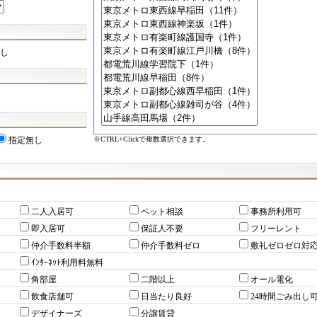
し
※CTRL+Clickで複数選択できます。
指定無し
二人入居可
ペット相談
事務所利用可
即入居可
保証人不要
フリーレント
仲介手数料半額
仲介手数料ゼロ
敷礼ゼロゼロ対
ｲﾝﾀｰﾈｯﾄ利用料無料
角部屋
二階以上
オール電化
飲食店舗可
日当たり良好
24時間ごみ出し
デザイナーズ
分譲賃貸