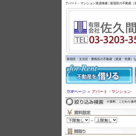
アパート・マンション賃貸検索 | 新宿区の不動産
新宿区・文京区・豊島区の不動産（賃貸・売買）
TOPページ
＞
アパート・マンション
※賃料、こだわり条
～