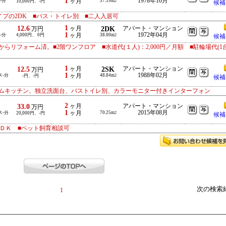
1
1978年10月
-分
ヶ月
37.19m
10,000円、-円
2
候補
イプの2DK ■バス・トイレ別 ■二人入居可
1
12.6
ヶ月
2DK
アパート・マンション
万円
1
1972年04月
-分
4,000円、 0円
ヶ月
38.00m
2
候補
からリフォーム済。■2階ワンフロア ■水道代(１人)：2,000円／月額 ■駐輪場代(1
1
12.5
ヶ月
2SK
アパート・マンション
万円
1
1988年02月
ス-分
ヶ月
48.84m
-円、-円
2
候補
ムキッチン、独立洗面台、バストイレ別、カラーモニター付きインターフォン
2
33.0
ヶ月
アパート・マンション
万円
1
2015年08月
ス-分
ヶ月
70.25m
20,000円、-円
2
候補
ＤＫ ■ペット飼育相談可
次の検索
1