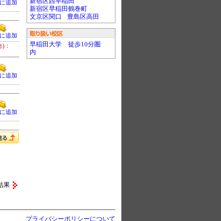
新宿区西早稲田
に追加
新宿区早稲田鶴巻町
文京区関口
豊島区高田
に追加
早稲田大学 徒歩10分圏
台)：
内
に追加
に追加
結果
プライバシーポリシーについて