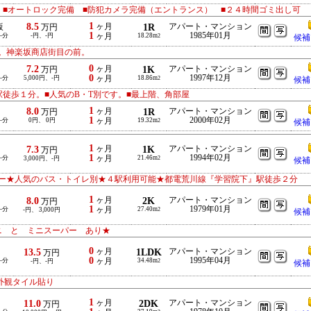
 ■オートロック完備 ■防犯カメラ完備（エントランス） ■２４時間ゴミ出し可
1
8.5
ヶ月
1R
アパート・マンション
坂
万円
1
1985年01月
-分
-円、-円
ヶ月
18.28m
2
候補
。神楽坂商店街目の前。
0
7.2
ヶ月
1K
アパート・マンション
万円
0
1997年12月
-分
5,000円、-円
ヶ月
18.86m
2
候補
徒歩１分。■人気のB・T別です。■最上階、角部屋
1
8.0
ヶ月
1R
アパート・マンション
万円
1
2000年02月
-分
0円、 0円
ヶ月
19.32m
2
候補
1
7.3
ヶ月
1K
アパート・マンション
万円
1
1994年02月
-分
ヶ月
21.46m
3,000円、-円
2
候補
ー★人気のバス・トイレ別★４駅利用可能★都電荒川線『学習院下』駅徒歩２分
1
8.0
ヶ月
2K
アパート・マンション
万円
1
1979年01月
-分
ヶ月
27.40m
-円、 3,000円
2
候補
ニ と ミニスーパー あり★
0
13.5
ヶ月
1LDK
アパート・マンション
万円
0
1995年04月
-分
ヶ月
34.48m
-円、-円
2
候補
外観タイル貼り
1
11.0
ヶ月
2DK
アパート・マンション
万円