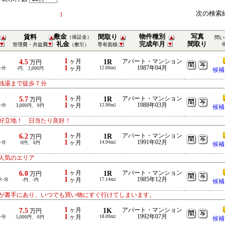
次の検索
1
敷金
物件種別
写真
賃料
間取り
（保証金）
問い
礼金
完成年月
間取り
管理費・共益費
（敷引）
専有面積
1
4.5
ヶ月
1R
アパート・マンション
万円
1
1987年04月
-分
ヶ月
12.00m
-円、 2,000円
2
候補
銭湯まで徒歩７分
1
5.7
ヶ月
1R
アパート・マンション
万円
1
1988年03月
-分
ヶ月
12.90m
3,000円、 0円
2
候補
好立地！ 日当たり良好！
1
6.2
ヶ月
1R
アパート・マンション
万円
1
1991年02月
-分
ヶ月
14.94m
0円、 0円
2
候補
人気のエリア
1
6.0
ヶ月
1R
アパート・マンション
万円
1
1985年12月
ス-分
ヶ月
17.14m
-円、-円
2
候補
ーが裏手にあり、いつでも買い物にすぐ行けてしまいます。
1
7.5
ヶ月
1K
アパート・マンション
万円
1
1992年07月
-分
ヶ月
18.09m
5,000円、 0円
2
候補