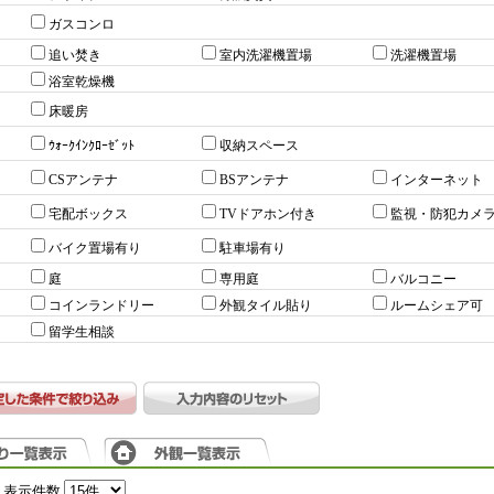
ガスコンロ
追い焚き
室内洗濯機置場
洗濯機置場
浴室乾燥機
床暖房
ｳｫｰｸｲﾝｸﾛｰｾﾞｯﾄ
収納スペース
CSアンテナ
BSアンテナ
インターネット
宅配ボックス
TVドアホン付き
監視・防犯カメ
バイク置場有り
駐車場有り
庭
専用庭
バルコニー
コインランドリー
外観タイル貼り
ルームシェア可
留学生相談
表示件数