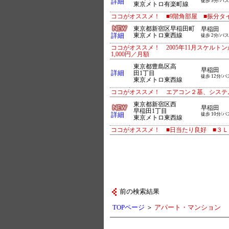
詳細
徒歩 5分/バス
東京メトロ有楽町線
ココがオススメ！ ■9階角部屋 ■振分タ
東京都新宿区早稲田町
早稲田
詳細
東京メトロ東西線
徒歩 2分/バス
ココがオススメ！ 2005年11月スケルトン
1,000円／月額
東京都豊島区高
早稲田
詳細
田1丁目
徒歩 12分/バ
東京メトロ東西線
ココがオススメ！ エアコン２基、システ
東京都新宿区西
早稲田
早稲田1丁目
詳細
徒歩 10分/バ
東京メトロ東西線
ココがオススメ！ ■日当たり良好 ■３Ｌ
前の検索結果
TOPページ
＞
アパート・マンション