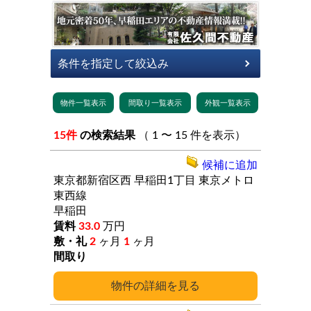
15件
の検索結果
（ 1 〜 15 件を表示）
候補に追加
東京都新宿区西
早稲田1丁目
東京メトロ
東西線
早稲田
33.0
万円
2
ヶ月
1
ヶ月
詳細