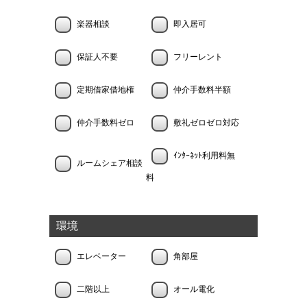
楽器相談
即入居可
保証人不要
フリーレント
定期借家借地権
仲介手数料半額
仲介手数料ゼロ
敷礼ゼロゼロ対応
ｲﾝﾀｰﾈｯﾄ利用料無
ルームシェア相談
料
環境
エレベーター
角部屋
二階以上
オール電化