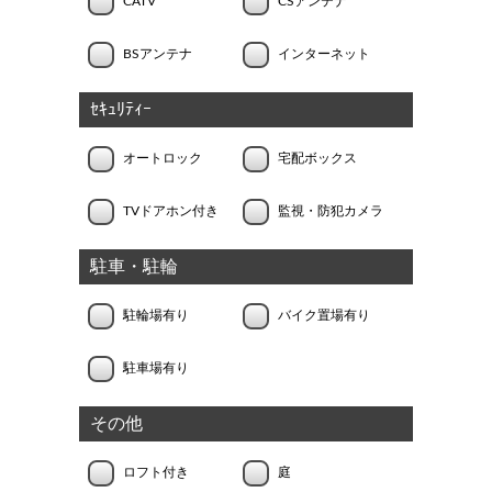
CATV
CSアンテナ
BSアンテナ
インターネット
ｾｷｭﾘﾃｨｰ
オートロック
宅配ボックス
TVドアホン付き
監視・防犯カメラ
駐車・駐輪
駐輪場有り
バイク置場有り
駐車場有り
その他
ロフト付き
庭