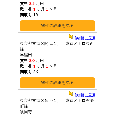
8.5
万円
1
ヶ月
1
ヶ月
1R
詳細
候補に追加
東京都文京区関
口1丁目
東京メトロ東西
線
早稲田
8.0
万円
1
ヶ月
1
ヶ月
2K
詳細
候補に追加
東京都文京区音
羽1丁目
東京メトロ有楽
町線
護国寺