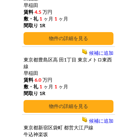
早稲田
4.5
万円
1
ヶ月
1
ヶ月
1R
詳細
候補に追加
東京都豊島区高
田1丁目
東京メトロ東西
線
早稲田
6.0
万円
1
ヶ月
1
ヶ月
1R
詳細
候補に追加
東京都新宿区袋町
都営大江戸線
牛込神楽坂