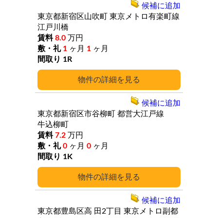
候補に追加
東京都新宿区山吹町
東京メトロ有楽町線
江戸川橋
8.0
万円
1
ヶ月
1
ヶ月
1R
詳細
候補に追加
東京都新宿区市谷柳町
都営大江戸線
牛込柳町
7.2
万円
0
ヶ月
0
ヶ月
1K
詳細
候補に追加
東京都豊島区高
田2丁目
東京メトロ副都