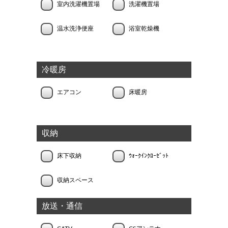
室内洗濯機置場
洗濯機置場
温水洗浄便座
浴室乾燥機
冷暖房
エアコン
床暖房
収納
床下収納
ｳｫｰｸｲﾝｸﾛｰｾﾞｯﾄ
収納スペース
放送・通信