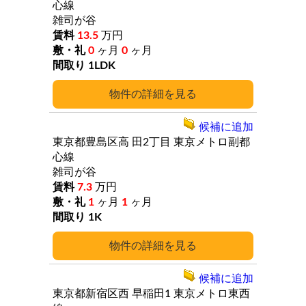
心線
雑司が谷
13.5
万円
0
ヶ月
0
ヶ月
1LDK
詳細
候補に追加
東京都豊島区高
田2丁目
東京メトロ副都
心線
雑司が谷
7.3
万円
1
ヶ月
1
ヶ月
1K
詳細
候補に追加
東京都新宿区西
早稲田1
東京メトロ東西