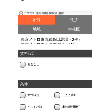
沿線
住所
地域
学校区
賃料設定
礼金なし
条件
女性限定
二人入居可
ペット相談
事務所利用可