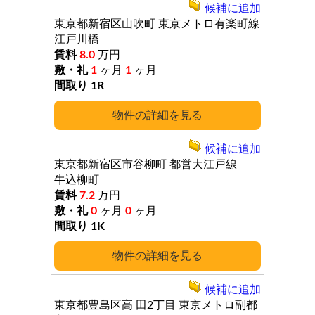
候補に追加
東京都新宿区山吹町
東京メトロ有楽町線
江戸川橋
8.0
万円
1
ヶ月
1
ヶ月
1R
詳細
候補に追加
東京都新宿区市谷柳町
都営大江戸線
牛込柳町
7.2
万円
0
ヶ月
0
ヶ月
1K
詳細
候補に追加
東京都豊島区高
田2丁目
東京メトロ副都