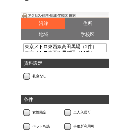
沿線
住所
地域
学校区
賃料設定
礼金なし
条件
女性限定
二人入居可
ペット相談
事務所利用可