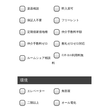
楽器相談
即入居可
保証人不要
フリーレント
定期借家借地権
仲介手数料半額
仲介手数料ゼロ
敷礼ゼロゼロ対応
ｲﾝﾀｰﾈｯﾄ利用料無
ルームシェア相談
料
環境
エレベーター
角部屋
二階以上
オール電化