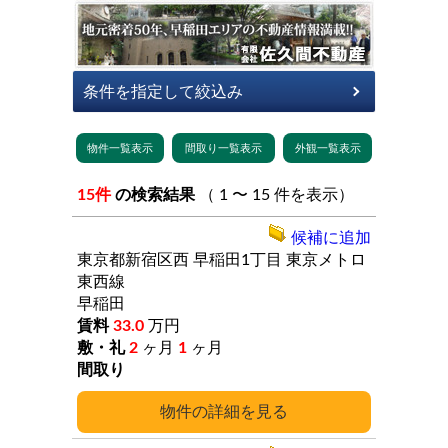
15件
の検索結果
（ 1 〜 15 件を表示）
候補に追加
東京都新宿区西
早稲田1丁目
東京メトロ
東西線
早稲田
33.0
万円
2
ヶ月
1
ヶ月
詳細