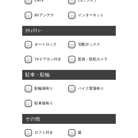
CATV
CSアンテナ
BSアンテナ
インターネット
ｾｷｭﾘﾃｨｰ
オートロック
宅配ボックス
TVドアホン付き
監視・防犯カメラ
駐車・駐輪
駐輪場有り
バイク置場有り
駐車場有り
その他
ロフト付き
庭