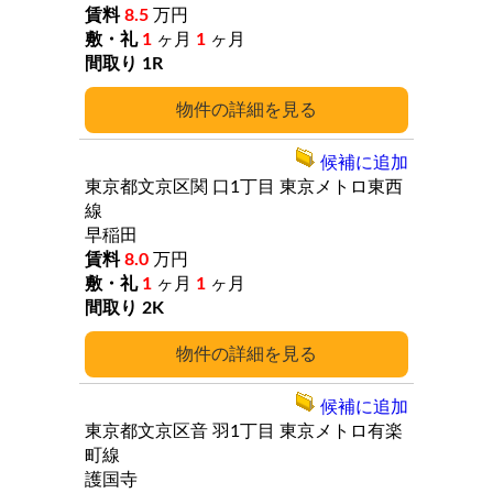
8.5
万円
1
ヶ月
1
ヶ月
1R
詳細
候補に追加
東京都文京区関
口1丁目
東京メトロ東西
線
早稲田
8.0
万円
1
ヶ月
1
ヶ月
2K
詳細
候補に追加
東京都文京区音
羽1丁目
東京メトロ有楽
町線
護国寺