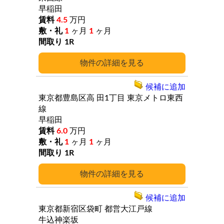
早稲田
4.5
万円
1
ヶ月
1
ヶ月
1R
詳細
候補に追加
東京都豊島区高
田1丁目
東京メトロ東西
線
早稲田
6.0
万円
1
ヶ月
1
ヶ月
1R
詳細
候補に追加
東京都新宿区袋町
都営大江戸線
牛込神楽坂