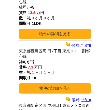
心線
雑司が谷
13.5
万円
0
ヶ月
0
ヶ月
1LDK
詳細
候補に追加
東京都豊島区高
田2丁目
東京メトロ副都
心線
雑司が谷
7.3
万円
1
ヶ月
1
ヶ月
1K
詳細
候補に追加
東京都新宿区西
早稲田1
東京メトロ東西