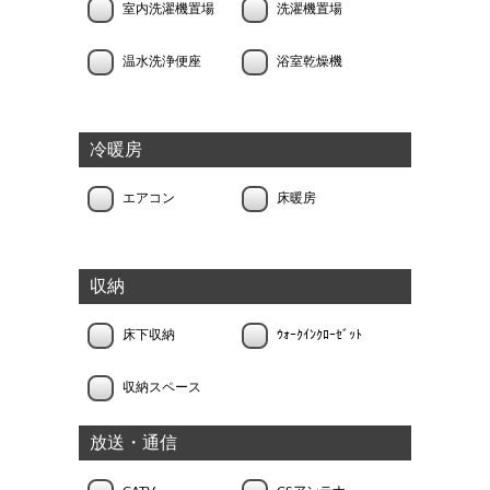
室内洗濯機置場
洗濯機置場
温水洗浄便座
浴室乾燥機
冷暖房
エアコン
床暖房
収納
床下収納
ｳｫｰｸｲﾝｸﾛｰｾﾞｯﾄ
収納スペース
放送・通信