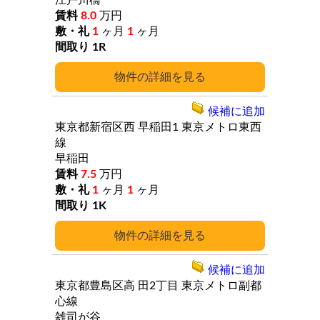
江戸川橋
8.0
万円
1
ヶ月
1
ヶ月
1R
詳細
候補に追加
東京都新宿区西
早稲田1
東京メトロ東西
線
早稲田
7.5
万円
1
ヶ月
1
ヶ月
1K
詳細
候補に追加
東京都豊島区高
田2丁目
東京メトロ副都
心線
雑司が谷