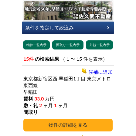
15件
の検索結果
（ 1 〜 15 件を表示）
候補に追加
東京都新宿区西
早稲田1丁目
東京メトロ
東西線
早稲田
33.0
万円
2
ヶ月
1
ヶ月
詳細