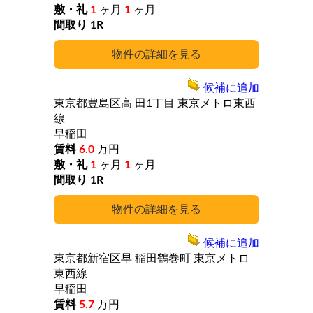
1
ヶ月
1
ヶ月
1R
詳細
候補に追加
東京都豊島区高
田1丁目
東京メトロ東西
線
早稲田
6.0
万円
1
ヶ月
1
ヶ月
1R
詳細
候補に追加
東京都新宿区早
稲田鶴巻町
東京メトロ
東西線
早稲田
5.7
万円