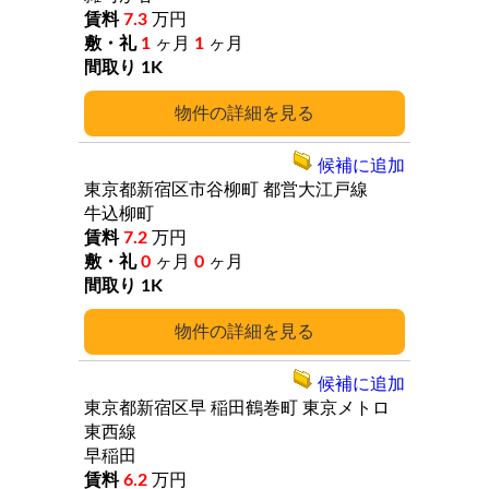
7.3
万円
1
ヶ月
1
ヶ月
1K
詳細
候補に追加
東京都新宿区市谷柳町
都営大江戸線
牛込柳町
7.2
万円
0
ヶ月
0
ヶ月
1K
詳細
候補に追加
東京都新宿区早
稲田鶴巻町
東京メトロ
東西線
早稲田
6.2
万円