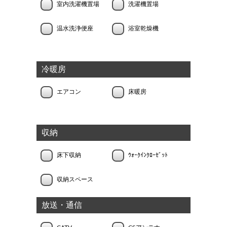
室内洗濯機置場
洗濯機置場
温水洗浄便座
浴室乾燥機
冷暖房
エアコン
床暖房
収納
床下収納
ｳｫｰｸｲﾝｸﾛｰｾﾞｯﾄ
収納スペース
放送・通信