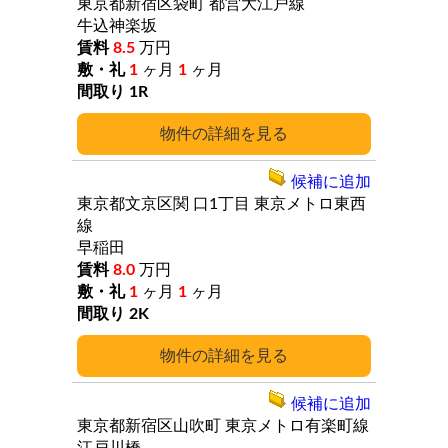
東京都新宿区袋町
都営大江戸線
牛込神楽坂
8.5
万円
1
ヶ月
1
ヶ月
1R
詳細
候補に追加
東京都文京区関
口1丁目
東京メトロ東西
線
早稲田
8.0
万円
1
ヶ月
1
ヶ月
2K
詳細
候補に追加
東京都新宿区山吹町
東京メトロ有楽町線