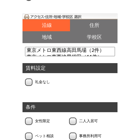
沿線
住所
地域
学校区
賃料設定
礼金なし
条件
女性限定
二人入居可
ペット相談
事務所利用可