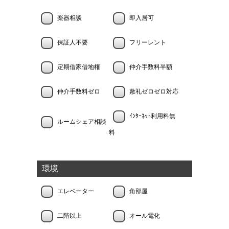
楽器相談
即入居可
保証人不要
フリーレント
定期借家借地権
仲介手数料半額
仲介手数料ゼロ
敷礼ゼロゼロ対応
ｲﾝﾀｰﾈｯﾄ利用料無
ルームシェア相談
料
環境
エレベーター
角部屋
二階以上
オール電化