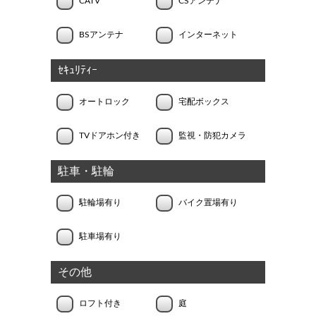
CATV
CSアンテナ
BSアンテナ
インターネット
ｾｷｭﾘﾃｨｰ
オートロック
宅配ボックス
TVドアホン付き
監視・防犯カメラ
駐車・駐輪
駐輪場有り
バイク置場有り
駐車場有り
その他
ロフト付き
庭