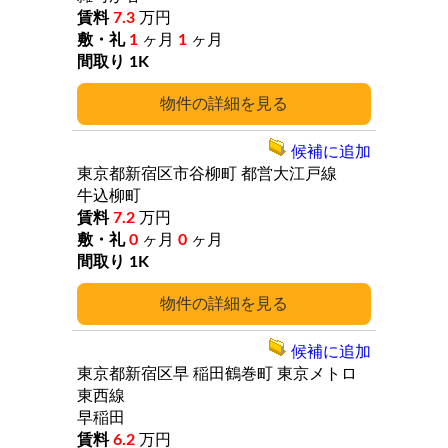
7.3
万円
1
ヶ月
1
ヶ月
1K
詳細
候補に追加
東京都新宿区市谷柳町
都営大江戸線
牛込柳町
7.2
万円
0
ヶ月
0
ヶ月
1K
詳細
候補に追加
東京都新宿区早
稲田鶴巻町
東京メトロ
東西線
早稲田
6.2
万円