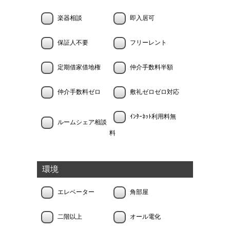
楽器相談
即入居可
保証人不要
フリーレント
定期借家借地権
仲介手数料半額
仲介手数料ゼロ
敷礼ゼロゼロ対応
ｲﾝﾀｰﾈｯﾄ利用料無
ルームシェア相談
料
環境
エレベーター
角部屋
二階以上
オール電化