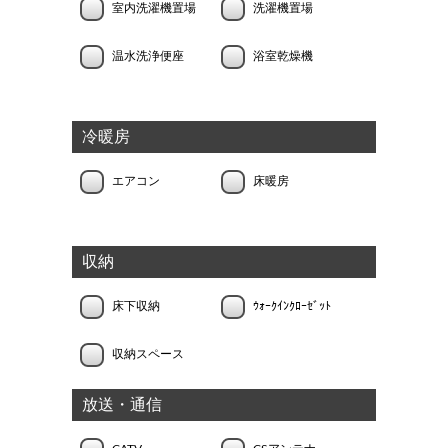
室内洗濯機置場
洗濯機置場
温水洗浄便座
浴室乾燥機
冷暖房
エアコン
床暖房
収納
床下収納
ｳｫｰｸｲﾝｸﾛｰｾﾞｯﾄ
収納スペース
放送・通信