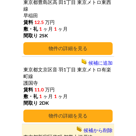
東京都豊島区高
田1丁目
東京メトロ東西
線
早稲田
12.5
万円
1
ヶ月
1
ヶ月
2SK
詳細
候補に追加
東京都文京区音
羽1丁目
東京メトロ有楽
町線
護国寺
11.0
万円
1
ヶ月
1
ヶ月
2DK
詳細
候補から削除