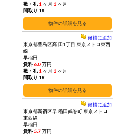
1
ヶ月
1
ヶ月
1R
詳細
候補に追加
東京都豊島区高
田1丁目
東京メトロ東西
線
早稲田
6.0
万円
1
ヶ月
1
ヶ月
1R
詳細
候補に追加
東京都新宿区早
稲田鶴巻町
東京メトロ
東西線
早稲田
5.7
万円