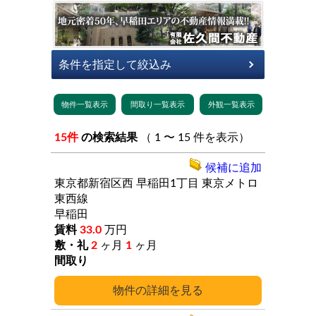
15件
の検索結果
（ 1 〜 15 件を表示）
候補に追加
東京都新宿区西
早稲田1丁目
東京メトロ
東西線
早稲田
33.0
万円
2
ヶ月
1
ヶ月
詳細