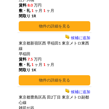
江戸川橋
8.0
万円
1
ヶ月
1
ヶ月
1R
詳細
候補に追加
東京都新宿区西
早稲田1
東京メトロ東西
線
早稲田
7.5
万円
1
ヶ月
1
ヶ月
1K
詳細
候補に追加
東京都豊島区高
田2丁目
東京メトロ副都
心線
雑司が谷