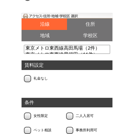
沿線
住所
地域
学校区
賃料設定
礼金なし
条件
女性限定
二人入居可
ペット相談
事務所利用可