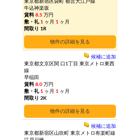
東京都新宿区袋町
都営大江戸線
牛込神楽坂
8.5
万円
1
ヶ月
1
ヶ月
1R
詳細
候補に追加
東京都文京区関
口1丁目
東京メトロ東西
線
早稲田
8.0
万円
1
ヶ月
1
ヶ月
2K
詳細
候補に追加
東京都新宿区山吹町
東京メトロ有楽町線