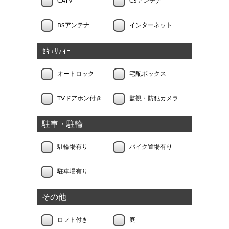
CATV
CSアンテナ
BSアンテナ
インターネット
ｾｷｭﾘﾃｨｰ
オートロック
宅配ボックス
TVドアホン付き
監視・防犯カメラ
駐車・駐輪
駐輪場有り
バイク置場有り
駐車場有り
その他
ロフト付き
庭