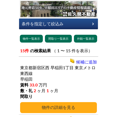
15件
の検索結果
（ 1 〜 15 件を表示）
候補に追加
東京都新宿区西
早稲田1丁目
東京メトロ
東西線
早稲田
33.0
万円
2
ヶ月
1
ヶ月
詳細