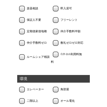
楽器相談
即入居可
保証人不要
フリーレント
定期借家借地権
仲介手数料半額
仲介手数料ゼロ
敷礼ゼロゼロ対応
ｲﾝﾀｰﾈｯﾄ利用料無
ルームシェア相談
料
環境
エレベーター
角部屋
二階以上
オール電化