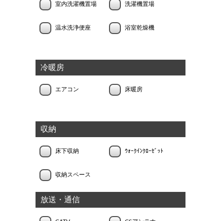
室内洗濯機置場
洗濯機置場
温水洗浄便座
浴室乾燥機
冷暖房
エアコン
床暖房
収納
床下収納
ｳｫｰｸｲﾝｸﾛｰｾﾞｯﾄ
収納スペース
放送・通信