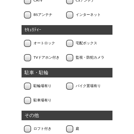
CATV
CSアンテナ
BSアンテナ
インターネット
ｾｷｭﾘﾃｨｰ
オートロック
宅配ボックス
TVドアホン付き
監視・防犯カメラ
駐車・駐輪
駐輪場有り
バイク置場有り
駐車場有り
その他
ロフト付き
庭