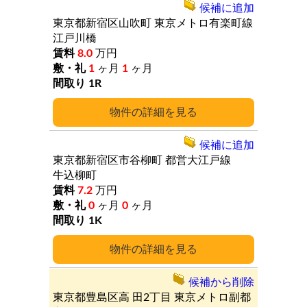
候補に追加
東京都新宿区山吹町
東京メトロ有楽町線
江戸川橋
8.0
万円
1
ヶ月
1
ヶ月
1R
詳細
候補に追加
東京都新宿区市谷柳町
都営大江戸線
牛込柳町
7.2
万円
0
ヶ月
0
ヶ月
1K
詳細
候補から削除
東京都豊島区高
田2丁目
東京メトロ副都