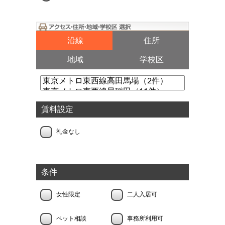
沿線
住所
地域
学校区
賃料設定
礼金なし
条件
女性限定
二人入居可
ペット相談
事務所利用可