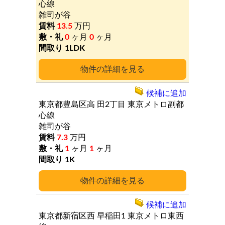
心線
雑司が谷
13.5
万円
0
ヶ月
0
ヶ月
1LDK
詳細
候補に追加
東京都豊島区高
田2丁目
東京メトロ副都
心線
雑司が谷
7.3
万円
1
ヶ月
1
ヶ月
1K
詳細
候補に追加
東京都新宿区西
早稲田1
東京メトロ東西