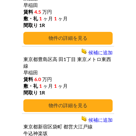
早稲田
4.5
万円
1
ヶ月
1
ヶ月
1R
詳細
候補に追加
東京都豊島区高
田1丁目
東京メトロ東西
線
早稲田
6.0
万円
1
ヶ月
1
ヶ月
1R
詳細
候補に追加
東京都新宿区袋町
都営大江戸線
牛込神楽坂