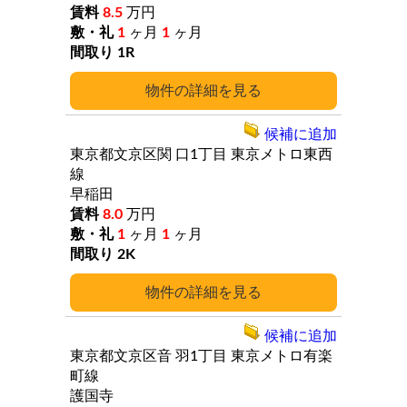
8.5
万円
1
ヶ月
1
ヶ月
1R
詳細
候補に追加
東京都文京区関
口1丁目
東京メトロ東西
線
早稲田
8.0
万円
1
ヶ月
1
ヶ月
2K
詳細
候補に追加
東京都文京区音
羽1丁目
東京メトロ有楽
町線
護国寺