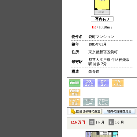
1R
/ 18.28m
2
物件名
袋町マンション
築年
1985年01月
住所
東京都新宿区袋町
都営大江戸線 牛込神楽坂
最寄駅
駅 徒歩 2分
構造
鉄骨造
12.6 万円
敷
1ヶ月
礼
1ヶ月