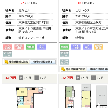
2K
/ 27.40m
1R
/ 19.32m
2
2
物件名
北岡ビル
物件名
山吹ハウス
築年
1979年01月
築年
2000年02月
住所
東京都文京区関口1丁目
住所
東京都新宿区山吹町
東京メトロ東西線 早稲田
東京メトロ有楽町線 江戸
最寄駅
最寄駅
駅 徒歩 9分
川橋 駅 徒歩 5分
構造
鉄筋コンクリート造
構造
鉄骨造
11.0 万円
敷
1ヶ月
礼
1ヶ月
12.5 万円
敷
1ヶ月
礼
1ヶ月