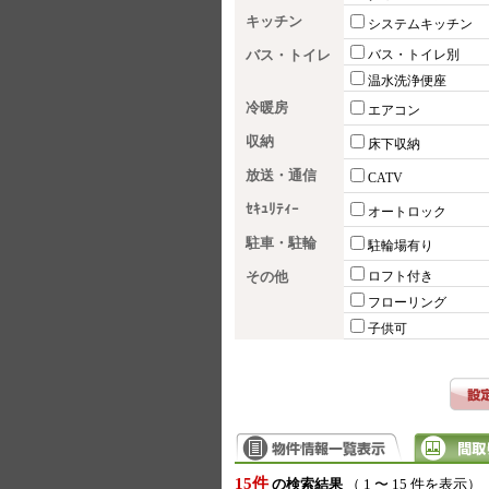
キッチン
システムキッチン
バス・トイレ
バス・トイレ別
温水洗浄便座
冷暖房
エアコン
収納
床下収納
放送・通信
CATV
ｾｷｭﾘﾃｨｰ
オートロック
駐車・駐輪
駐輪場有り
その他
ロフト付き
フローリング
子供可
15件
の検索結果
（ 1 〜 15 件を表示）