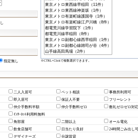
し
※CTRL+Clickで複数選択できます。
指定無し
二人入居可
ペット相談
事務所利用可
即入居可
保証人不要
フリーレント
仲介手数料半額
仲介手数料ゼロ
敷礼ゼロゼロ対
ｲﾝﾀｰﾈｯﾄ利用料無料
角部屋
二階以上
オール電化
飲食店舗可
日当たり良好
24時間ごみ出し
デザイナーズ
分譲賃貸