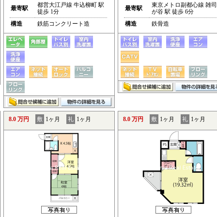
都営大江戸線 牛込柳町 駅
東京メトロ副都心線 雑司
最寄駅
最寄駅
徒歩 1分
が谷 駅 徒歩 6分
構造
鉄筋コンクリート造
構造
鉄骨造
8.0 万円
敷
1ヶ月
礼
1ヶ月
8.0 万円
敷
1ヶ月
礼
1ヶ月