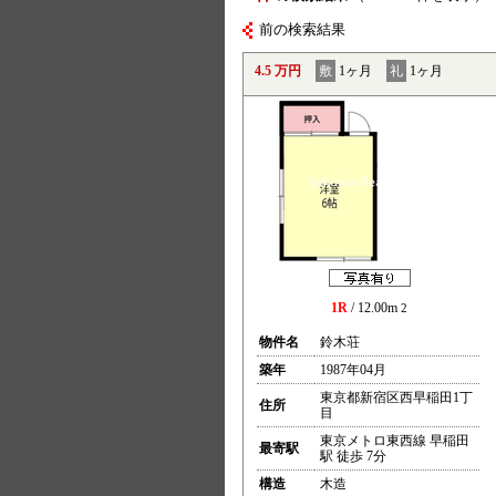
前の検索結果
4.5 万円
敷
1ヶ月
礼
1ヶ月
1R
/ 12.00m
2
物件名
鈴木荘
築年
1987年04月
東京都新宿区西早稲田1丁
住所
目
東京メトロ東西線 早稲田
最寄駅
駅 徒歩 7分
構造
木造