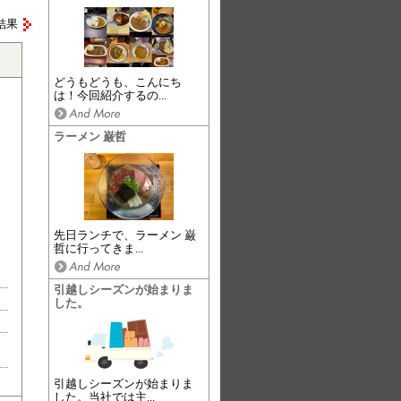
結果
どうもどうも、こんにち
は！今回紹介するの...
ラーメン 巌哲
先日ランチで、ラーメン 巌
哲に行ってきま...
引越しシーズンが始まりま
した。
引越しシーズンが始まりま
した。当社では主...