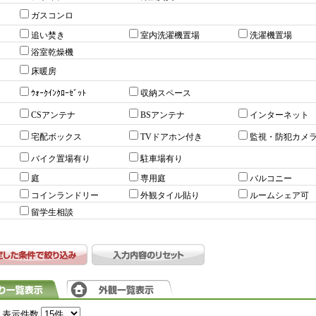
ガスコンロ
追い焚き
室内洗濯機置場
洗濯機置場
浴室乾燥機
床暖房
ｳｫｰｸｲﾝｸﾛｰｾﾞｯﾄ
収納スペース
CSアンテナ
BSアンテナ
インターネット
宅配ボックス
TVドアホン付き
監視・防犯カメ
バイク置場有り
駐車場有り
庭
専用庭
バルコニー
コインランドリー
外観タイル貼り
ルームシェア可
留学生相談
表示件数