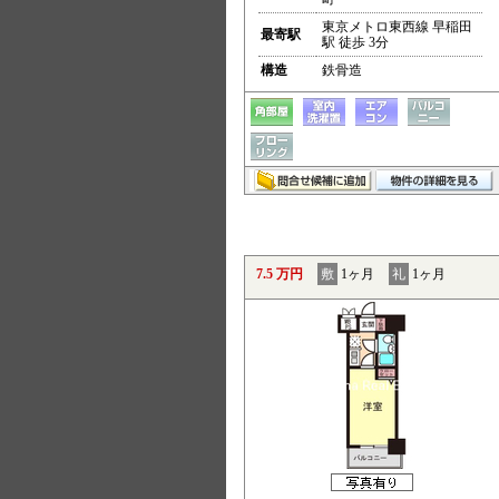
東京メトロ東西線 早稲田
最寄駅
駅 徒歩 3分
構造
鉄骨造
7.5 万円
敷
1ヶ月
礼
1ヶ月