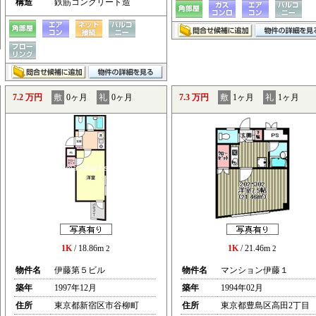
構造
鉄筋コンクリート造
7.2 万円
敷
0ヶ月
礼
0ヶ月
7.3 万円
敷
1ヶ月
礼
1ヶ月
1K
/ 18.86m
1K
/ 21.46m
2
2
物件名
伊藤第５ビル
物件名
マンション伊藤１
築年
1997年12月
築年
1994年02月
住所
東京都新宿区市谷柳町
住所
東京都豊島区高田2丁目