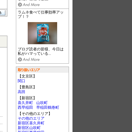
ラムネ食べて仕事効率アッ
プ！？
ブログ読者の皆様、今日は
私がハマっている...
【文京区】
関口
【豊島区】
高田
【新宿区】
喜久井町
山吹町
西早稲田
早稲田鶴巻町
【その他のエリア】
その他のエリア
新宿区喜久井町
新宿区山吹町