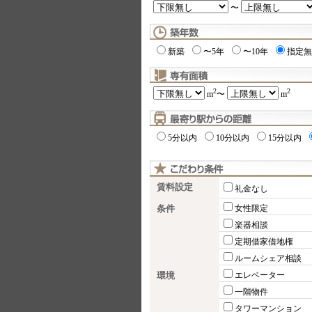
〜
新築
〜5年
〜10年
指定無
2
2
m
〜
m
5分以内
10分以内
15分以内
賃料設定
礼金なし
条件
女性限定
楽器相談
定期借家借地権
ルームシェア相談
環境
エレベーター
一階物件
タワーマンション