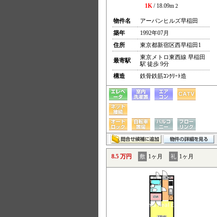
1K
/ 18.09m
2
物件名
アーバンヒルズ早稲田
築年
1992年07月
住所
東京都新宿区西早稲田1
東京メトロ東西線 早稲田
最寄駅
駅 徒歩 9分
構造
鉄骨鉄筋ｺﾝｸﾘｰﾄ造
8.5 万円
敷
1ヶ月
礼
1ヶ月