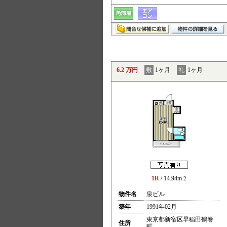
6.2 万円
敷
1ヶ月
礼
1ヶ月
1R
/ 14.94m
2
物件名
泉ビル
築年
1991年02月
東京都新宿区早稲田鶴巻
住所
町