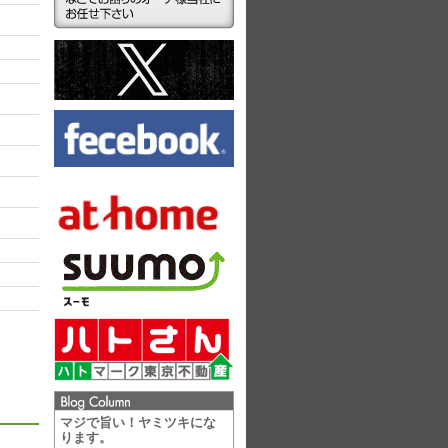
ラ
マジで旨い！ヤミツキにな
ります。