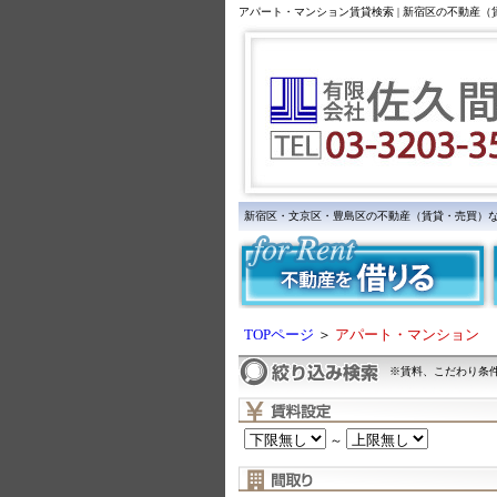
アパート・マンション賃貸検索 | 新宿区の不動産
新宿区・文京区・豊島区の不動産（賃貸・売買）
TOPページ
＞
アパート・マンション
※賃料、こだわり条
～