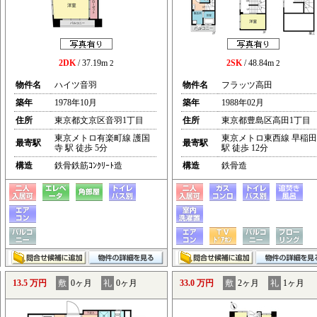
2DK
/ 37.19m
2SK
/ 48.84m
2
2
物件名
ハイツ音羽
物件名
フラッツ高田
築年
1978年10月
築年
1988年02月
住所
東京都文京区音羽1丁目
住所
東京都豊島区高田1丁目
東京メトロ有楽町線 護国
東京メトロ東西線 早稲田
最寄駅
最寄駅
寺 駅 徒歩 5分
駅 徒歩 12分
構造
鉄骨鉄筋ｺﾝｸﾘｰﾄ造
構造
鉄骨造
13.5 万円
敷
0ヶ月
礼
0ヶ月
33.0 万円
敷
2ヶ月
礼
1ヶ月