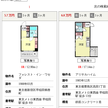
次の検索
1
5.7 万円
敷
1ヶ月
礼
1ヶ月
6.0 万円
敷
1ヶ月
礼
1ヶ月
1R
/ 12.90m
1R
/ 17.14m
2
2
フォレスト・イン・ワセ
物件名
アリサカハイム
物件名
ダ
築年
1985年12月
築年
1988年03月
住所
東京都豊島区高田1丁目
東京都新宿区早稲田鶴巻
住所
東京メトロ東西線 早稲田
町
最寄駅
駅 徒歩 13分
東京メトロ東西線 早稲田
最寄駅
構造
鉄筋コンクリート造
駅 徒歩 4分