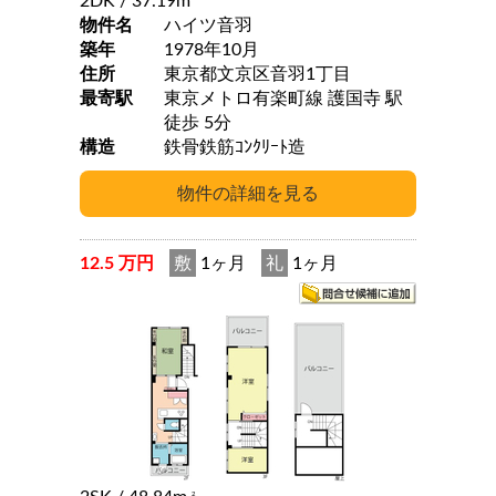
2DK
/ 37.19m
物件名
ハイツ音羽
築年
1978年10月
住所
東京都文京区音羽1丁目
最寄駅
東京メトロ有楽町線 護国寺 駅
徒歩 5分
構造
鉄骨鉄筋ｺﾝｸﾘｰﾄ造
12.5 万円
敷
1ヶ月
礼
1ヶ月
2