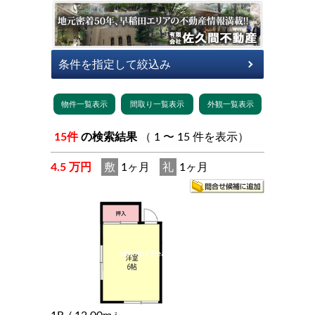
15件
の検索結果
（ 1 〜 15 件を表示）
4.5 万円
敷
1ヶ月
礼
1ヶ月
2