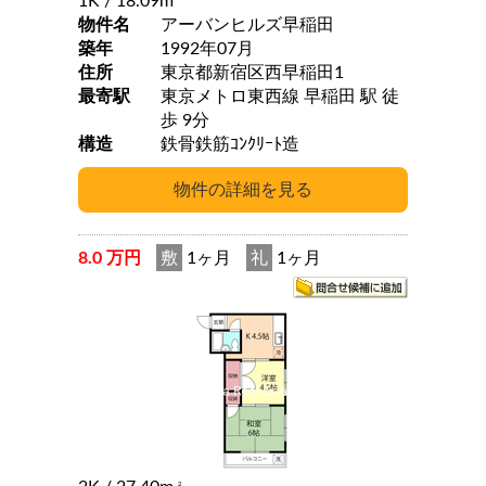
1K
/ 18.09m
物件名
アーバンヒルズ早稲田
築年
1992年07月
住所
東京都新宿区西早稲田1
最寄駅
東京メトロ東西線 早稲田 駅 徒
歩 9分
構造
鉄骨鉄筋ｺﾝｸﾘｰﾄ造
8.0 万円
敷
1ヶ月
礼
1ヶ月
2