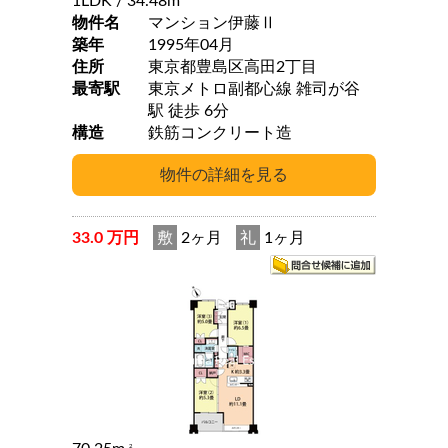
1LDK
/ 34.48m
物件名
マンション伊藤Ⅱ
築年
1995年04月
住所
東京都豊島区高田2丁目
最寄駅
東京メトロ副都心線 雑司が谷
駅 徒歩 6分
構造
鉄筋コンクリート造
33.0 万円
敷
2ヶ月
礼
1ヶ月
2