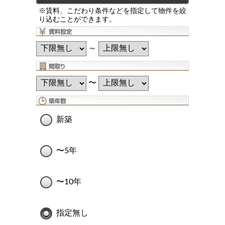
※賃料、こだわり条件などを指定して物件を絞
り込むことができます。
～
〜
新築
〜5年
〜10年
指定無し