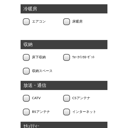
冷暖房
エアコン
床暖房
収納
床下収納
ｳｫｰｸｲﾝｸﾛｰｾﾞｯﾄ
収納スペース
放送・通信
CATV
CSアンテナ
BSアンテナ
インターネット
ｾｷｭﾘﾃｨｰ