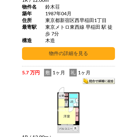
1R
/ 12.00m
物件名
鈴木荘
築年
1987年04月
住所
東京都新宿区西早稲田1丁目
最寄駅
東京メトロ東西線 早稲田 駅 徒
歩 7分
構造
木造
5.7 万円
敷
1ヶ月
礼
1ヶ月
2