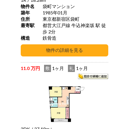
1R
/ 18.28m
物件名
袋町マンション
築年
1985年01月
住所
東京都新宿区袋町
最寄駅
都営大江戸線 牛込神楽坂 駅 徒
歩 2分
構造
鉄骨造
11.0 万円
敷
1ヶ月
礼
1ヶ月
2