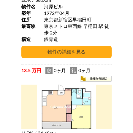
2DK
/ 38.00m
物件名
河原ビル
築年
1972年04月
住所
東京都新宿区早稲田町
最寄駅
東京メトロ東西線 早稲田 駅 徒
歩 2分
構造
鉄骨造
13.5 万円
敷
0ヶ月
礼
0ヶ月
2