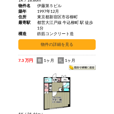
1K
/ 18.86m
物件名
伊藤第５ビル
築年
1997年12月
住所
東京都新宿区市谷柳町
最寄駅
都営大江戸線 牛込柳町 駅 徒歩
1分
構造
鉄筋コンクリート造
7.3 万円
敷
1ヶ月
礼
1ヶ月
2