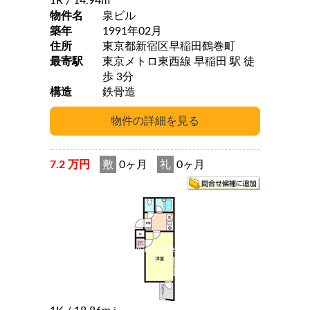
1R
/ 14.94m
物件名
泉ビル
築年
1991年02月
住所
東京都新宿区早稲田鶴巻町
最寄駅
東京メトロ東西線 早稲田 駅 徒
歩 3分
構造
鉄骨造
7.2 万円
敷
0ヶ月
礼
0ヶ月
2