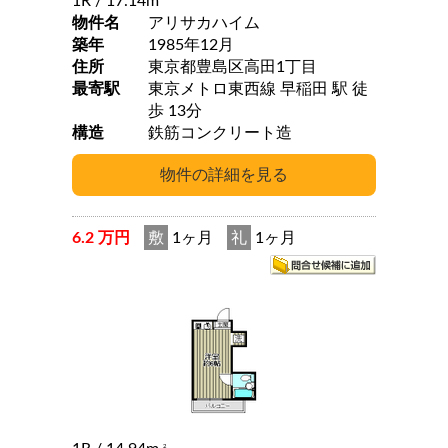
1R
/ 17.14m
物件名
アリサカハイム
築年
1985年12月
住所
東京都豊島区高田1丁目
最寄駅
東京メトロ東西線 早稲田 駅 徒
歩 13分
構造
鉄筋コンクリート造
6.2 万円
敷
1ヶ月
礼
1ヶ月
2