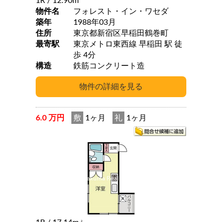
1R
/ 12.90m
物件名
フォレスト・イン・ワセダ
築年
1988年03月
住所
東京都新宿区早稲田鶴巻町
最寄駅
東京メトロ東西線 早稲田 駅 徒
歩 4分
構造
鉄筋コンクリート造
6.0 万円
敷
1ヶ月
礼
1ヶ月
2