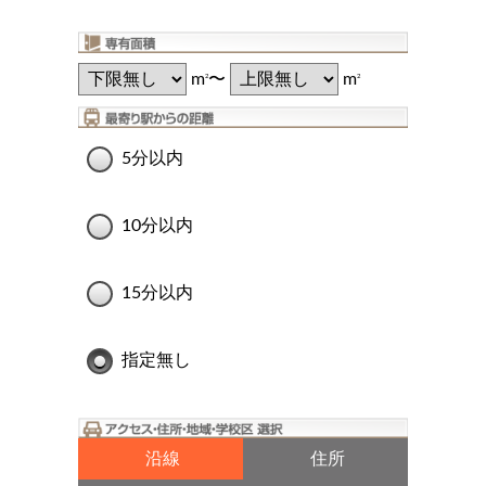
m
〜
m
2
2
5分以内
10分以内
15分以内
指定無し
沿線
住所