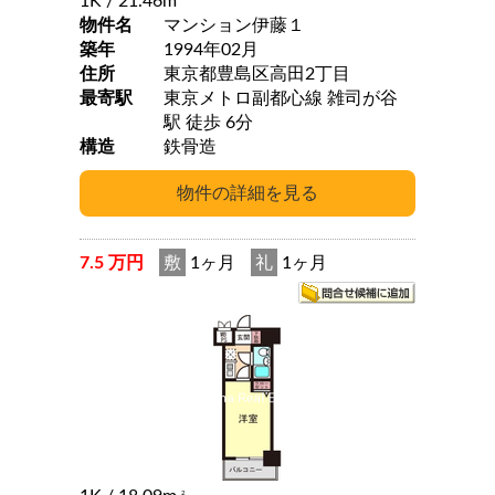
1K
/ 21.46m
物件名
マンション伊藤１
築年
1994年02月
住所
東京都豊島区高田2丁目
最寄駅
東京メトロ副都心線 雑司が谷
駅 徒歩 6分
構造
鉄骨造
7.5 万円
敷
1ヶ月
礼
1ヶ月
2