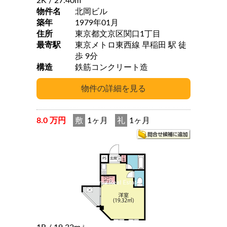
2K
/ 27.40m
物件名
北岡ビル
築年
1979年01月
住所
東京都文京区関口1丁目
最寄駅
東京メトロ東西線 早稲田 駅 徒
歩 9分
構造
鉄筋コンクリート造
8.0 万円
敷
1ヶ月
礼
1ヶ月
2