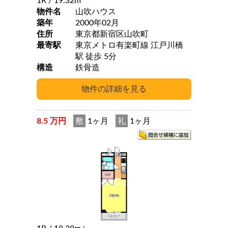
1R
/ 19.32m
物件名
山吹ハウス
築年
2000年02月
住所
東京都新宿区山吹町
最寄駅
東京メトロ有楽町線 江戸川橋
駅 徒歩 5分
構造
鉄骨造
8.5 万円
敷
1ヶ月
礼
1ヶ月
2