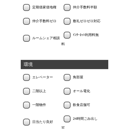
定期借家借地権
仲介手数料半額
仲介手数料ゼロ
敷礼ゼロゼロ対応
ｲﾝﾀｰﾈｯﾄ利用料無
ルームシェア相談
料
環境
エレベーター
角部屋
二階以上
オール電化
一階物件
飲食店舗可
24時間ごみ出し
日当たり良好
可