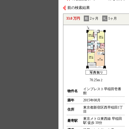
前の検索結果
33.0 万円
敷
2ヶ月
礼
1ヶ月
70.25m
2
インプレスト早稲田壱番
物件名
館
築年
2015年08月
東京都新宿区西早稲田1丁
住所
目
東京メトロ東西線 早稲田
最寄駅
駅 徒歩 10分