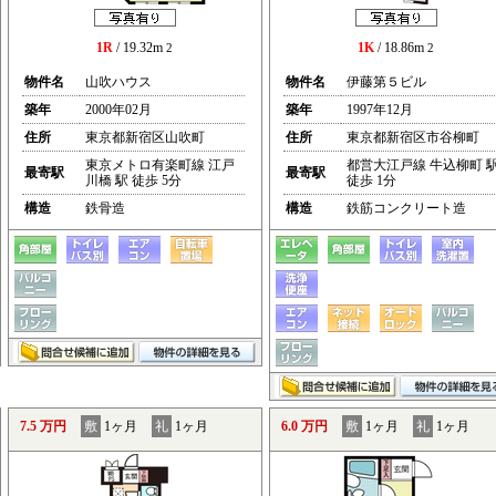
1R
/ 19.32m
1K
/ 18.86m
2
2
物件名
山吹ハウス
物件名
伊藤第５ビル
築年
2000年02月
築年
1997年12月
住所
東京都新宿区山吹町
住所
東京都新宿区市谷柳町
東京メトロ有楽町線 江戸
都営大江戸線 牛込柳町 
最寄駅
最寄駅
川橋 駅 徒歩 5分
徒歩 1分
構造
鉄骨造
構造
鉄筋コンクリート造
7.5 万円
敷
1ヶ月
礼
1ヶ月
6.0 万円
敷
1ヶ月
礼
1ヶ月