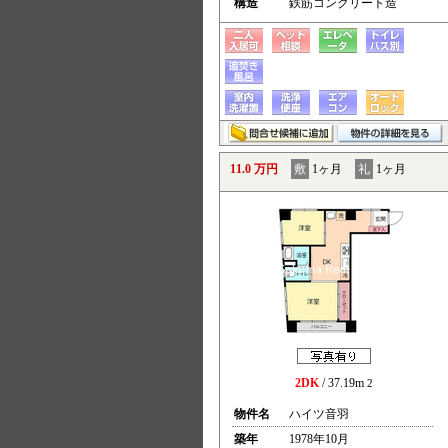
構造
鉄筋コンクリート造
11.0 万円
敷
1ヶ月
礼
1ヶ月
2DK
/ 37.19m
2
物件名
ハイツ音羽
築年
1978年10月