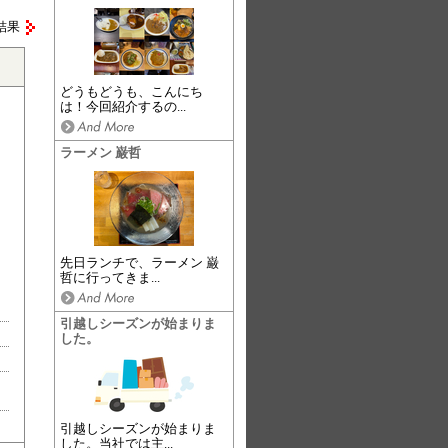
結果
どうもどうも、こんにち
は！今回紹介するの...
ラーメン 巌哲
先日ランチで、ラーメン 巌
哲に行ってきま...
引越しシーズンが始まりま
した。
引越しシーズンが始まりま
した。当社では主...