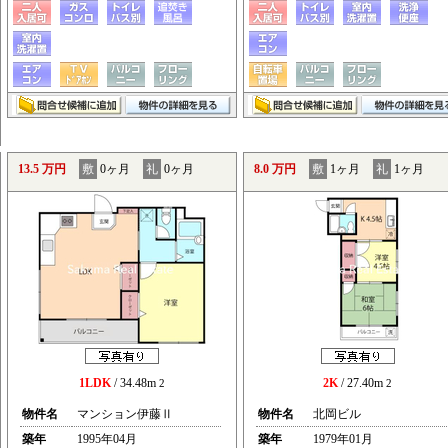
13.5 万円
敷
0ヶ月
礼
0ヶ月
8.0 万円
敷
1ヶ月
礼
1ヶ月
1LDK
/ 34.48m
2K
/ 27.40m
2
2
物件名
マンション伊藤Ⅱ
物件名
北岡ビル
築年
1995年04月
築年
1979年01月