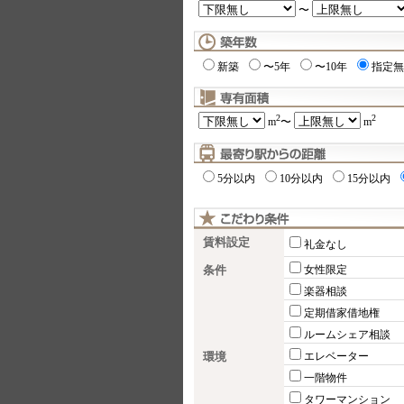
〜
新築
〜5年
〜10年
指定無
2
2
m
〜
m
5分以内
10分以内
15分以内
賃料設定
礼金なし
条件
女性限定
楽器相談
定期借家借地権
ルームシェア相談
環境
エレベーター
一階物件
タワーマンション