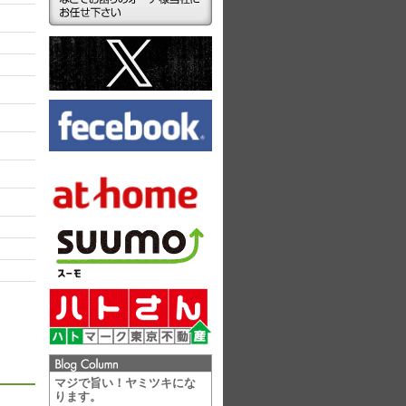
ラ
マジで旨い！ヤミツキにな
ります。