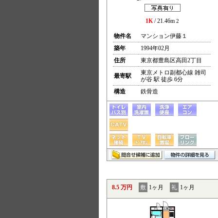
1K
/ 21.46m
2
物件名
マンション伊藤１
築年
1994年02月
住所
東京都豊島区高田2丁目
東京メトロ副都心線 雑司
最寄駅
が谷 駅 徒歩 6分
構造
鉄骨造
8.5 万円
敷
1ヶ月
礼
1ヶ月