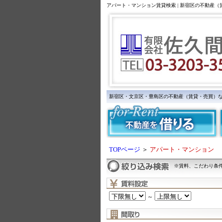
アパート・マンション賃貸検索 | 新宿区の不動産
新宿区・文京区・豊島区の不動産（賃貸・売買）
TOPページ
＞
アパート・マンション
※賃料、こだわり条
～