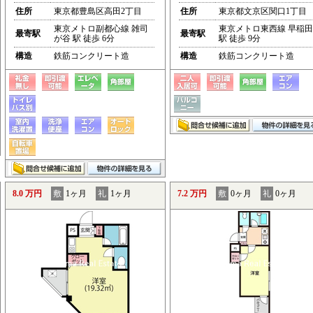
住所
東京都豊島区高田2丁目
住所
東京都文京区関口1丁目
東京メトロ副都心線 雑司
東京メトロ東西線 早稲田
最寄駅
最寄駅
が谷 駅 徒歩 6分
駅 徒歩 9分
構造
鉄筋コンクリート造
構造
鉄筋コンクリート造
8.0 万円
敷
1ヶ月
礼
1ヶ月
7.2 万円
敷
0ヶ月
礼
0ヶ月