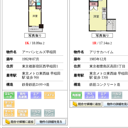
1K
/ 18.09m
1R
/ 17.14m
2
2
物件名
アーバンヒルズ早稲田
物件名
アリサカハイム
築年
1992年07月
築年
1985年12月
住所
東京都新宿区西早稲田1
住所
東京都豊島区高田1丁目
東京メトロ東西線 早稲田
東京メトロ東西線 早稲田
最寄駅
最寄駅
駅 徒歩 9分
駅 徒歩 13分
構造
鉄骨鉄筋ｺﾝｸﾘｰﾄ造
構造
鉄筋コンクリート造