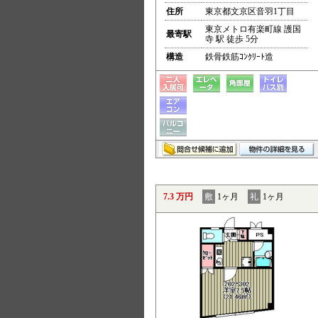
住所
東京都文京区音羽1丁目
東京メトロ有楽町線 護国
最寄駅
寺 駅 徒歩 5分
構造
鉄骨鉄筋ｺﾝｸﾘｰﾄ造
7.3 万円
敷
1ヶ月
礼
1ヶ月