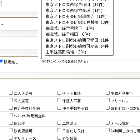
し
※CTRL+Clickで複数選択できます。
指定無し
二人入居可
ペット相談
事務所利用可
即入居可
保証人不要
フリーレント
仲介手数料半額
仲介手数料ゼロ
敷礼ゼロゼロ対
ｲﾝﾀｰﾈｯﾄ利用料無料
角部屋
二階以上
オール電化
飲食店舗可
日当たり良好
24時間ごみ出し
デザイナーズ
分譲賃貸