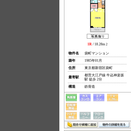
1R
/ 18.28m
2
物件名
袋町マンション
築年
1985年01月
住所
東京都新宿区袋町
都営大江戸線 牛込神楽坂
最寄駅
駅 徒歩 2分
構造
鉄骨造