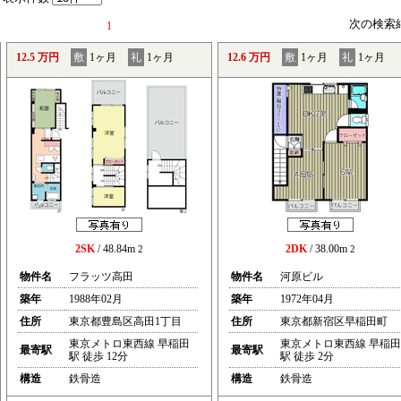
次の検索
1
12.5 万円
敷
1ヶ月
礼
1ヶ月
12.6 万円
敷
1ヶ月
礼
1ヶ月
2SK
/ 48.84m
2DK
/ 38.00m
2
2
物件名
フラッツ高田
物件名
河原ビル
築年
1988年02月
築年
1972年04月
住所
東京都豊島区高田1丁目
住所
東京都新宿区早稲田町
東京メトロ東西線 早稲田
東京メトロ東西線 早稲田
最寄駅
最寄駅
駅 徒歩 12分
駅 徒歩 2分
構造
鉄骨造
構造
鉄骨造