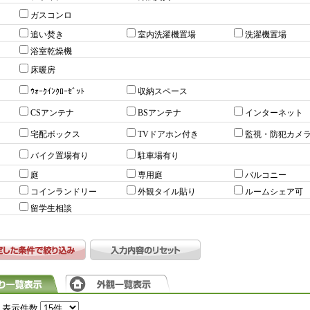
ガスコンロ
追い焚き
室内洗濯機置場
洗濯機置場
浴室乾燥機
床暖房
ｳｫｰｸｲﾝｸﾛｰｾﾞｯﾄ
収納スペース
CSアンテナ
BSアンテナ
インターネット
宅配ボックス
TVドアホン付き
監視・防犯カメ
バイク置場有り
駐車場有り
庭
専用庭
バルコニー
コインランドリー
外観タイル貼り
ルームシェア可
留学生相談
表示件数