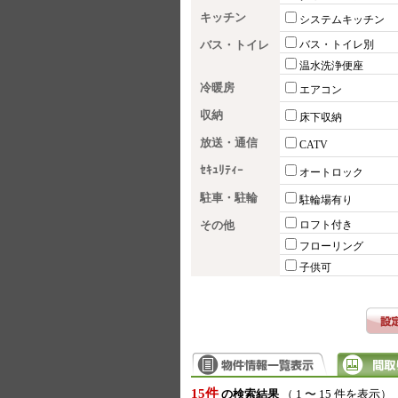
キッチン
システムキッチン
バス・トイレ
バス・トイレ別
温水洗浄便座
冷暖房
エアコン
収納
床下収納
放送・通信
CATV
ｾｷｭﾘﾃｨｰ
オートロック
駐車・駐輪
駐輪場有り
その他
ロフト付き
フローリング
子供可
15件
の検索結果
（ 1 〜 15 件を表示）