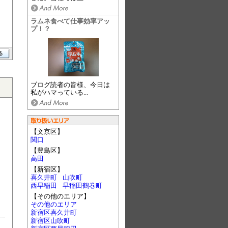
ラムネ食べて仕事効率アッ
プ！？
ブログ読者の皆様、今日は
私がハマっている...
【文京区】
関口
【豊島区】
高田
【新宿区】
喜久井町
山吹町
西早稲田
早稲田鶴巻町
【その他のエリア】
その他のエリア
新宿区喜久井町
新宿区山吹町