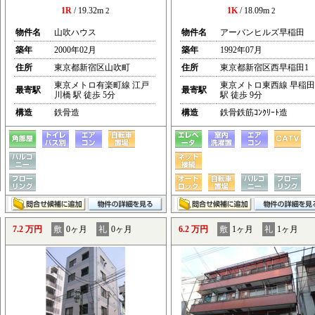
1R
/ 19.32m
1K
/ 18.09m
2
2
物件名
山吹ハウス
物件名
アーバンヒルズ早稲田
築年
2000年02月
築年
1992年07月
住所
東京都新宿区山吹町
住所
東京都新宿区西早稲田1
東京メトロ有楽町線 江戸
東京メトロ東西線 早稲田
最寄駅
最寄駅
川橋 駅 徒歩 5分
駅 徒歩 9分
構造
鉄骨造
構造
鉄骨鉄筋ｺﾝｸﾘｰﾄ造
7.2 万円
敷
0ヶ月
礼
0ヶ月
6.2 万円
敷
1ヶ月
礼
1ヶ月