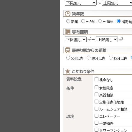
〜
新築
〜5年
〜10年
指定無
2
2
m
〜
m
5分以内
10分以内
15分以内
賃料設定
礼金なし
条件
女性限定
楽器相談
定期借家借地権
ルームシェア相談
環境
エレベーター
一階物件
タワーマンション