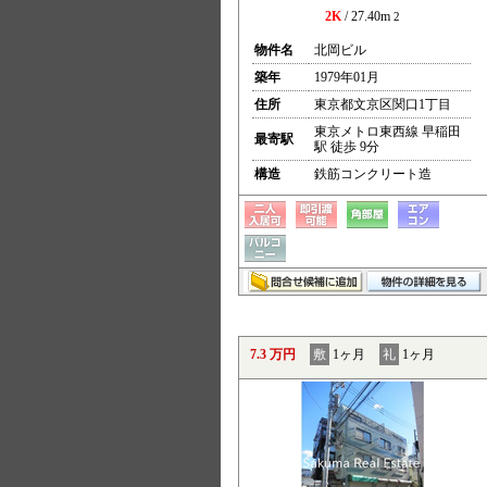
2K
/ 27.40m
2
物件名
北岡ビル
築年
1979年01月
住所
東京都文京区関口1丁目
東京メトロ東西線 早稲田
最寄駅
駅 徒歩 9分
構造
鉄筋コンクリート造
7.3 万円
敷
1ヶ月
礼
1ヶ月