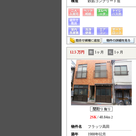
構造
鉄筋コンクリート造
12.5 万円
敷
1ヶ月
礼
1ヶ月
2SK
/ 48.84m
2
物件名
フラッツ高田
築年
1988年02月