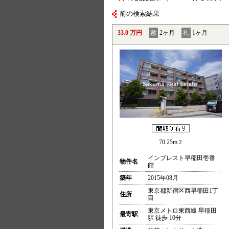
前の検索結果
33.0 万円
敷
2ヶ月
礼
1ヶ月
70.25m
2
インプレスト早稲田壱番
物件名
館
築年
2015年08月
東京都新宿区西早稲田1丁
住所
目
東京メトロ東西線 早稲田
最寄駅
駅 徒歩 10分