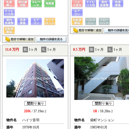
11.0 万円
敷
1ヶ月
礼
1ヶ月
8.5 万円
敷
1ヶ月
礼
1ヶ月
2DK
/ 37.19m
1R
/ 18.28m
2
2
物件名
ハイツ音羽
物件名
袋町マンション
築年
1978年10月
築年
1985年01月