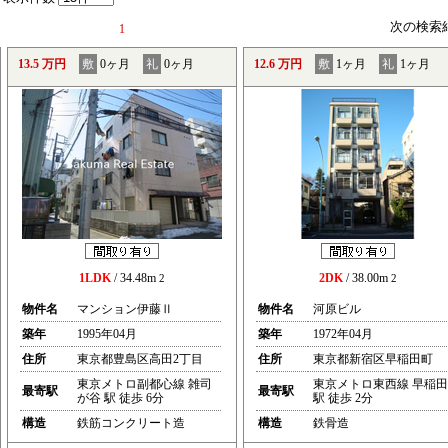
次の検索
1
13.5 万円
敷
0ヶ月
礼
0ヶ月
12.6 万円
敷
1ヶ月
礼
1ヶ月
1LDK
/ 34.48m
2DK
/ 38.00m
2
2
物件名
マンション伊藤Ⅱ
物件名
河原ビル
築年
1995年04月
築年
1972年04月
住所
東京都豊島区高田2丁目
住所
東京都新宿区早稲田町
東京メトロ副都心線 雑司
東京メトロ東西線 早稲田
最寄駅
最寄駅
が谷 駅 徒歩 6分
駅 徒歩 2分
構造
鉄筋コンクリート造
構造
鉄骨造