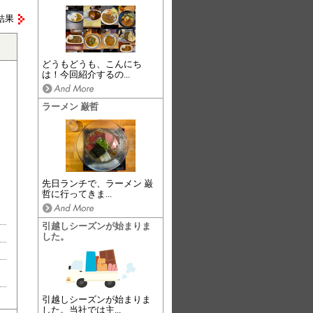
結果
どうもどうも、こんにち
は！今回紹介するの...
ラーメン 巌哲
先日ランチで、ラーメン 巌
哲に行ってきま...
引越しシーズンが始まりま
した。
引越しシーズンが始まりま
した。当社では主...