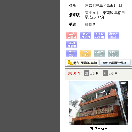
住所
東京都豊島区高田1丁目
東京メトロ東西線 早稲田
最寄駅
駅 徒歩 12分
構造
鉄骨造
8.0 万円
敷
1ヶ月
礼
1ヶ月