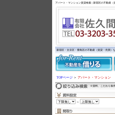
アパート・マンション賃貸検索 | 新宿区の不動産
新宿区・文京区・豊島区の不動産（賃貸・売買）
TOPページ
＞
アパート・マンション
※賃料、こだわり条
～