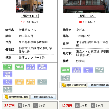
1K
/ 18.86m
1R
/ 14.94m
2
2
物件名
伊藤第５ビル
物件名
泉ビル
築年
1997年12月
築年
1991年02月
住所
東京都新宿区市谷柳町
東京都新宿区早稲田鶴巻
住所
町
都営大江戸線 牛込柳町 駅
最寄駅
徒歩 1分
東京メトロ東西線 早稲田
最寄駅
駅 徒歩 3分
構造
鉄筋コンクリート造
構造
鉄骨造
5.7 万円
敷
1ヶ月
礼
1ヶ月
4.5 万円
敷
1ヶ月
礼
1ヶ月