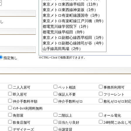
し
※CTRL+Clickで複数選択できます。
指定無し
二人入居可
ペット相談
事務所利用可
即入居可
保証人不要
フリーレント
仲介手数料半額
仲介手数料ゼロ
敷礼ゼロゼロ対
ｲﾝﾀｰﾈｯﾄ利用料無料
角部屋
二階以上
オール電化
飲食店舗可
日当たり良好
24時間ごみ出し
デザイナーズ
分譲賃貸