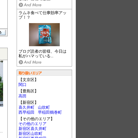
ラムネ食べて仕事効率アッ
プ！？
ブログ読者の皆様、今日は
私がハマっている...
【文京区】
関口
【豊島区】
高田
【新宿区】
喜久井町
山吹町
西早稲田
早稲田鶴巻町
【その他のエリア】
その他のエリア
新宿区喜久井町
新宿区山吹町