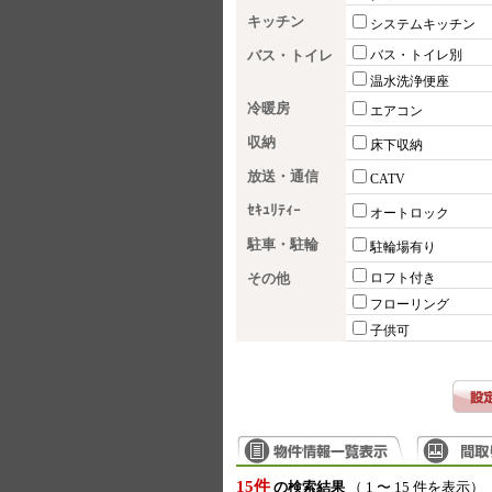
キッチン
システムキッチン
バス・トイレ
バス・トイレ別
温水洗浄便座
冷暖房
エアコン
収納
床下収納
放送・通信
CATV
ｾｷｭﾘﾃｨｰ
オートロック
駐車・駐輪
駐輪場有り
その他
ロフト付き
フローリング
子供可
15件
の検索結果
（ 1 〜 15 件を表示）