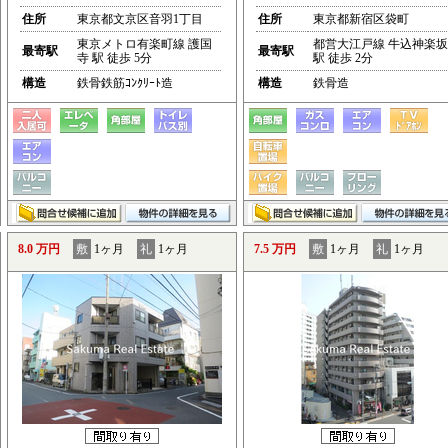
住所
東京都文京区音羽1丁目
住所
東京都新宿区袋町
東京メトロ有楽町線 護国
都営大江戸線 牛込神楽坂
最寄駅
最寄駅
寺 駅 徒歩 5分
駅 徒歩 2分
構造
鉄骨鉄筋ｺﾝｸﾘｰﾄ造
構造
鉄骨造
8.0 万円
敷
1ヶ月
礼
1ヶ月
7.5 万円
敷
1ヶ月
礼
1ヶ月