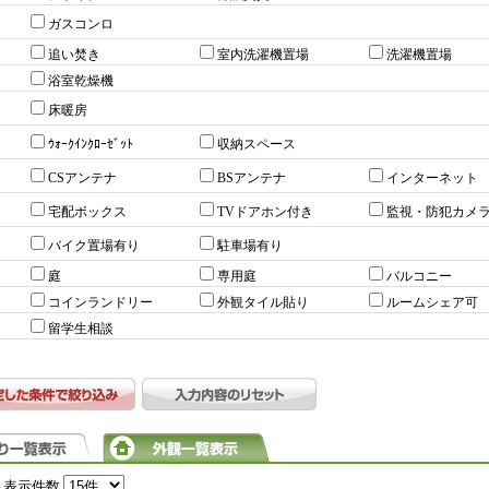
ガスコンロ
追い焚き
室内洗濯機置場
洗濯機置場
浴室乾燥機
床暖房
ｳｫｰｸｲﾝｸﾛｰｾﾞｯﾄ
収納スペース
CSアンテナ
BSアンテナ
インターネット
宅配ボックス
TVドアホン付き
監視・防犯カメ
バイク置場有り
駐車場有り
庭
専用庭
バルコニー
コインランドリー
外観タイル貼り
ルームシェア可
留学生相談
表示件数