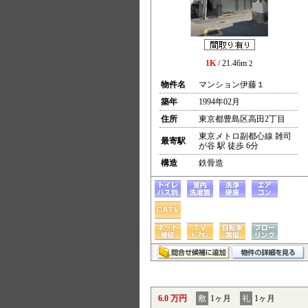
1K
/ 21.46m
2
物件名
マンション伊藤１
築年
1994年02月
住所
東京都豊島区高田2丁目
東京メトロ副都心線 雑司
最寄駅
が谷 駅 徒歩 6分
構造
鉄骨造
6.0 万円
敷
1ヶ月
礼
1ヶ月