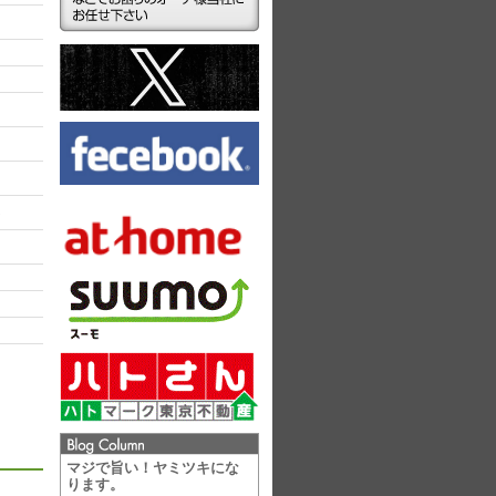
ラ
マジで旨い！ヤミツキにな
ります。