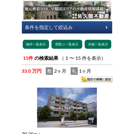
15件
の検索結果
（ 1 〜 15 件を表示）
33.0 万円
敷
2ヶ月
礼
1ヶ月
2