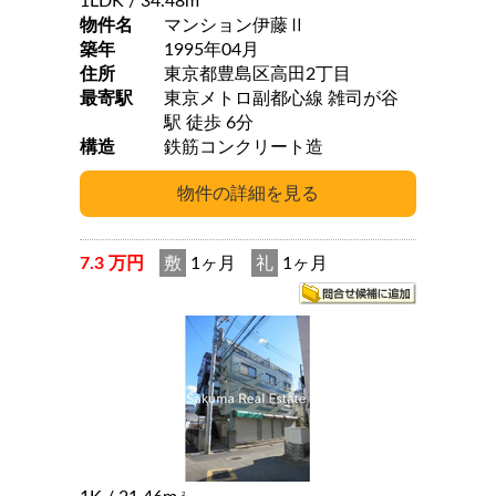
1LDK
/ 34.48m
物件名
マンション伊藤Ⅱ
築年
1995年04月
住所
東京都豊島区高田2丁目
最寄駅
東京メトロ副都心線 雑司が谷
駅 徒歩 6分
構造
鉄筋コンクリート造
7.3 万円
敷
1ヶ月
礼
1ヶ月
2