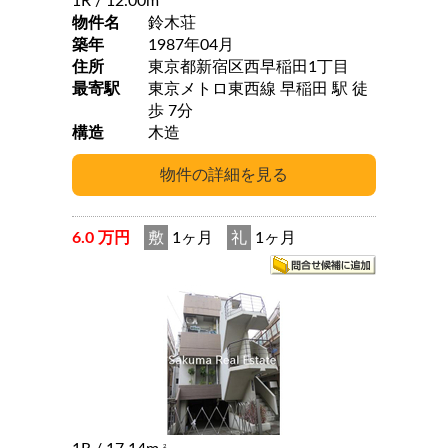
1R
/ 12.00m
物件名
鈴木荘
築年
1987年04月
住所
東京都新宿区西早稲田1丁目
最寄駅
東京メトロ東西線 早稲田 駅 徒
歩 7分
構造
木造
6.0 万円
敷
1ヶ月
礼
1ヶ月
2