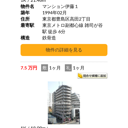
1K
/ 21.46m
物件名
マンション伊藤１
築年
1994年02月
住所
東京都豊島区高田2丁目
最寄駅
東京メトロ副都心線 雑司が谷
駅 徒歩 6分
構造
鉄骨造
7.5 万円
敷
1ヶ月
礼
1ヶ月
2