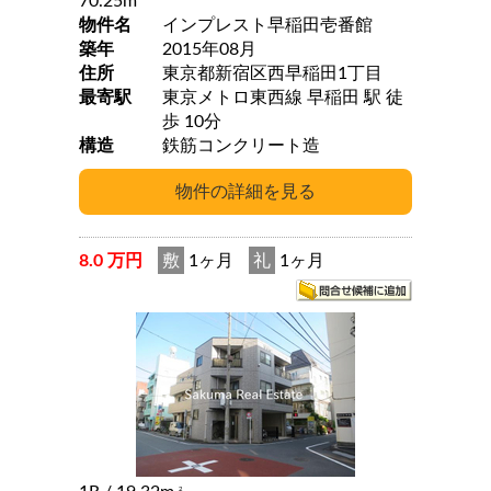
70.25m
物件名
インプレスト早稲田壱番館
築年
2015年08月
住所
東京都新宿区西早稲田1丁目
最寄駅
東京メトロ東西線 早稲田 駅 徒
歩 10分
構造
鉄筋コンクリート造
8.0 万円
敷
1ヶ月
礼
1ヶ月
2