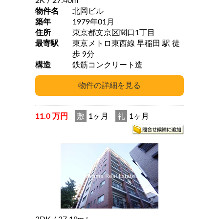
2K
/ 27.40m
物件名
北岡ビル
築年
1979年01月
住所
東京都文京区関口1丁目
最寄駅
東京メトロ東西線 早稲田 駅 徒
歩 9分
構造
鉄筋コンクリート造
11.0 万円
敷
1ヶ月
礼
1ヶ月
2