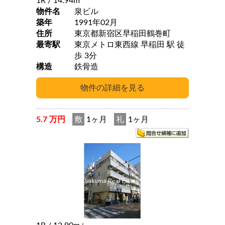
1R
/ 14.94m
物件名
泉ビル
築年
1991年02月
住所
東京都新宿区早稲田鶴巻町
最寄駅
東京メトロ東西線 早稲田 駅 徒
歩 3分
構造
鉄骨造
5.7 万円
敷
1ヶ月
礼
1ヶ月
2