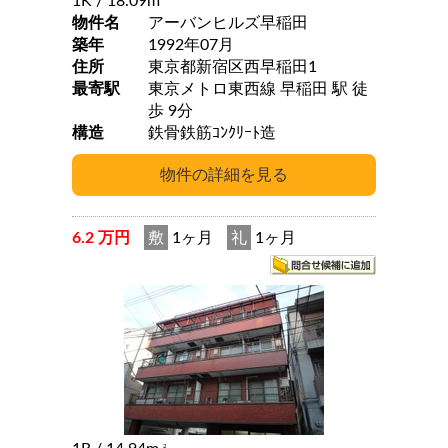
1K
/ 18.09m
物件名
アーバンヒルズ早稲田
築年
1992年07月
住所
東京都新宿区西早稲田1
最寄駅
東京メトロ東西線 早稲田 駅 徒
歩 9分
構造
鉄骨鉄筋ｺﾝｸﾘｰﾄ造
6.2 万円
敷
1ヶ月
礼
1ヶ月
2