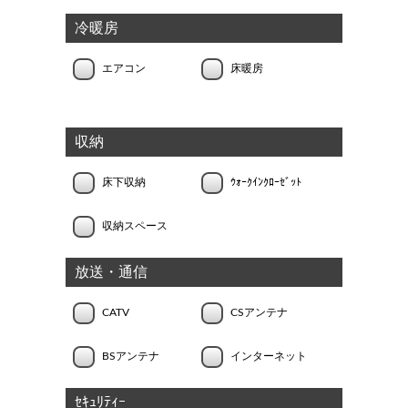
冷暖房
エアコン
床暖房
収納
床下収納
ｳｫｰｸｲﾝｸﾛｰｾﾞｯﾄ
収納スペース
放送・通信
CATV
CSアンテナ
BSアンテナ
インターネット
ｾｷｭﾘﾃｨｰ