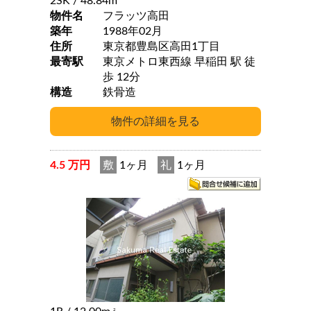
2SK
/ 48.84m
物件名
フラッツ高田
築年
1988年02月
住所
東京都豊島区高田1丁目
最寄駅
東京メトロ東西線 早稲田 駅 徒
歩 12分
構造
鉄骨造
4.5 万円
敷
1ヶ月
礼
1ヶ月
2