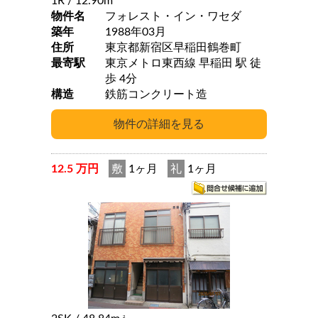
1R
/ 12.90m
物件名
フォレスト・イン・ワセダ
築年
1988年03月
住所
東京都新宿区早稲田鶴巻町
最寄駅
東京メトロ東西線 早稲田 駅 徒
歩 4分
構造
鉄筋コンクリート造
12.5 万円
敷
1ヶ月
礼
1ヶ月
2