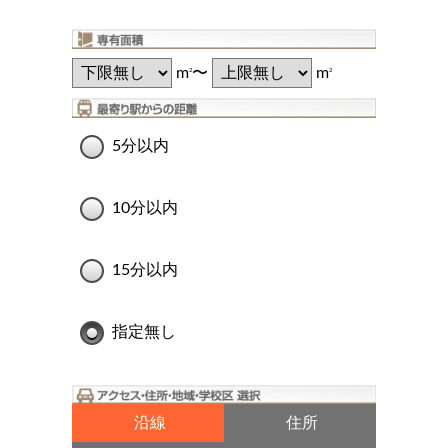
m
〜
m
2
2
5分以内
10分以内
15分以内
指定無し
沿線
住所