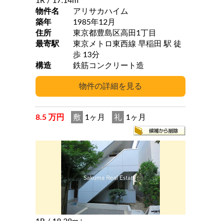
1R
/ 17.14m
物件名
アリサカハイム
築年
1985年12月
住所
東京都豊島区高田1丁目
最寄駅
東京メトロ東西線 早稲田 駅 徒
歩 13分
構造
鉄筋コンクリート造
8.5 万円
敷
1ヶ月
礼
1ヶ月
2