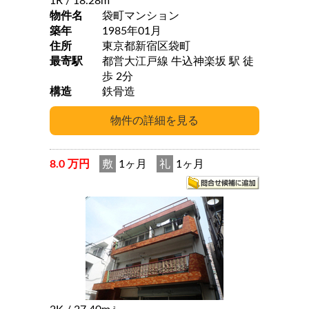
1R
/ 18.28m
物件名
袋町マンション
築年
1985年01月
住所
東京都新宿区袋町
最寄駅
都営大江戸線 牛込神楽坂 駅 徒
歩 2分
構造
鉄骨造
8.0 万円
敷
1ヶ月
礼
1ヶ月
2