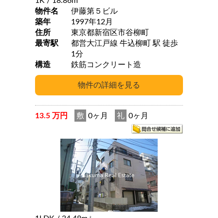
1K
/ 18.86m
物件名
伊藤第５ビル
築年
1997年12月
住所
東京都新宿区市谷柳町
最寄駅
都営大江戸線 牛込柳町 駅 徒歩
1分
構造
鉄筋コンクリート造
13.5 万円
敷
0ヶ月
礼
0ヶ月
2