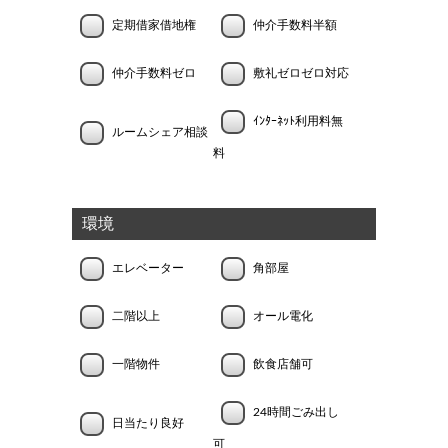
定期借家借地権
仲介手数料半額
仲介手数料ゼロ
敷礼ゼロゼロ対応
ｲﾝﾀｰﾈｯﾄ利用料無
ルームシェア相談
料
環境
エレベーター
角部屋
二階以上
オール電化
一階物件
飲食店舗可
24時間ごみ出し
日当たり良好
可