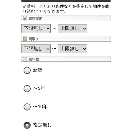
※賃料、こだわり条件などを指定して物件を絞
り込むことができます。
～
〜
新築
〜5年
〜10年
指定無し