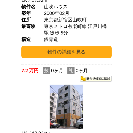
1R
/ 19.32m
物件名
山吹ハウス
築年
2000年02月
住所
東京都新宿区山吹町
最寄駅
東京メトロ有楽町線 江戸川橋
駅 徒歩 5分
構造
鉄骨造
7.2 万円
敷
0ヶ月
礼
0ヶ月
2