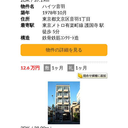
2DK
/ 37.19m
物件名
ハイツ音羽
築年
1978年10月
住所
東京都文京区音羽1丁目
最寄駅
東京メトロ有楽町線 護国寺 駅
徒歩 5分
構造
鉄骨鉄筋ｺﾝｸﾘｰﾄ造
12.6 万円
敷
1ヶ月
礼
1ヶ月
2