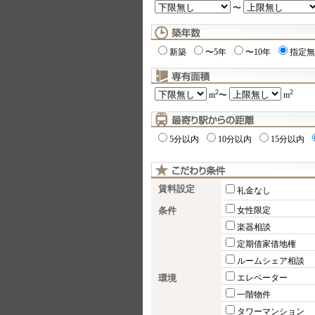
〜
新築
〜5年
〜10年
指定無
2
2
m
〜
m
5分以内
10分以内
15分以内
賃料設定
礼金なし
条件
女性限定
楽器相談
定期借家借地権
ルームシェア相談
環境
エレベーター
一階物件
タワーマンション