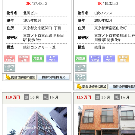
2K
/ 27.40m
1R
/ 19.32m
2
2
物件名
北岡ビル
物件名
山吹ハウス
築年
1979年01月
築年
2000年02月
住所
東京都文京区関口1丁目
住所
東京都新宿区山吹町
東京メトロ東西線 早稲田
東京メトロ有楽町線 江戸
最寄駅
最寄駅
駅 徒歩 9分
川橋 駅 徒歩 5分
構造
鉄筋コンクリート造
構造
鉄骨造
11.0 万円
敷
1ヶ月
礼
1ヶ月
12.5 万円
敷
1ヶ月
礼
1ヶ月