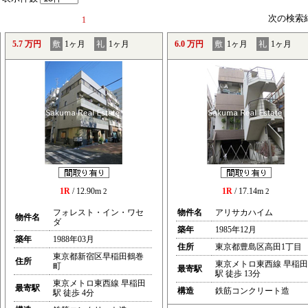
次の検索
1
5.7 万円
敷
1ヶ月
礼
1ヶ月
6.0 万円
敷
1ヶ月
礼
1ヶ月
1R
/ 12.90m
1R
/ 17.14m
2
2
フォレスト・イン・ワセ
物件名
アリサカハイム
物件名
ダ
築年
1985年12月
築年
1988年03月
住所
東京都豊島区高田1丁目
東京都新宿区早稲田鶴巻
住所
東京メトロ東西線 早稲田
町
最寄駅
駅 徒歩 13分
東京メトロ東西線 早稲田
最寄駅
構造
鉄筋コンクリート造
駅 徒歩 4分