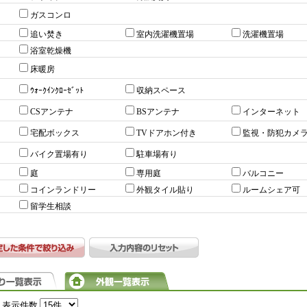
ガスコンロ
追い焚き
室内洗濯機置場
洗濯機置場
浴室乾燥機
床暖房
ｳｫｰｸｲﾝｸﾛｰｾﾞｯﾄ
収納スペース
CSアンテナ
BSアンテナ
インターネット
宅配ボックス
TVドアホン付き
監視・防犯カメ
バイク置場有り
駐車場有り
庭
専用庭
バルコニー
コインランドリー
外観タイル貼り
ルームシェア可
留学生相談
表示件数