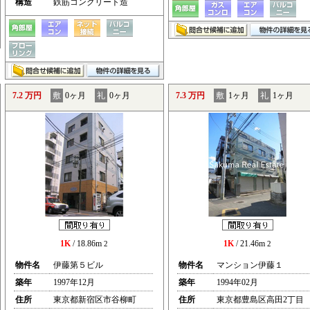
構造
鉄筋コンクリート造
7.2 万円
敷
0ヶ月
礼
0ヶ月
7.3 万円
敷
1ヶ月
礼
1ヶ月
1K
/ 18.86m
1K
/ 21.46m
2
2
物件名
伊藤第５ビル
物件名
マンション伊藤１
築年
1997年12月
築年
1994年02月
住所
東京都新宿区市谷柳町
住所
東京都豊島区高田2丁目