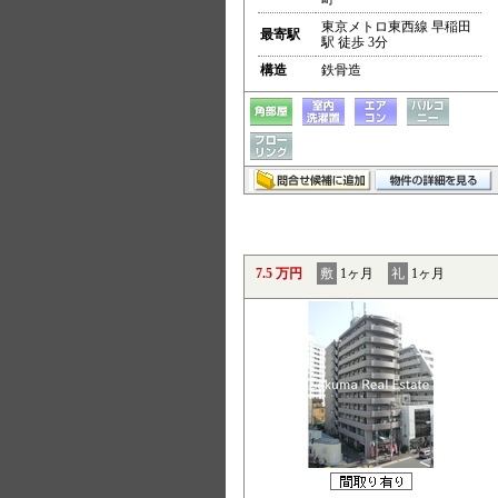
東京メトロ東西線 早稲田
最寄駅
駅 徒歩 3分
構造
鉄骨造
7.5 万円
敷
1ヶ月
礼
1ヶ月