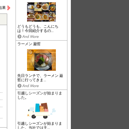
結果
どうもどうも、こんにち
は！今回紹介するの...
ラーメン 巌哲
先日ランチで、ラーメン 巌
哲に行ってきま...
引越しシーズンが始まりま
した。
引越しシーズンが始まりま
した。当社では主...