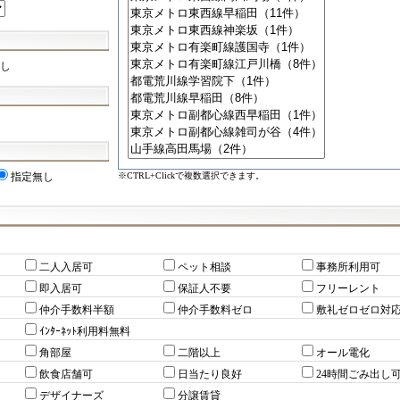
し
※CTRL+Clickで複数選択できます。
指定無し
二人入居可
ペット相談
事務所利用可
即入居可
保証人不要
フリーレント
仲介手数料半額
仲介手数料ゼロ
敷礼ゼロゼロ対
ｲﾝﾀｰﾈｯﾄ利用料無料
角部屋
二階以上
オール電化
飲食店舗可
日当たり良好
24時間ごみ出し
デザイナーズ
分譲賃貸