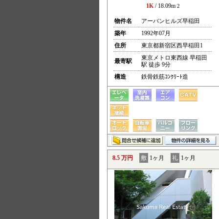
1K
/ 18.09m
2
物件名
アーバンヒルズ早稲田
築年
1992年07月
住所
東京都新宿区西早稲田1
東京メトロ東西線 早稲田
最寄駅
駅 徒歩 9分
構造
鉄骨鉄筋ｺﾝｸﾘｰﾄ造
8.5 万円
敷
1ヶ月
礼
1ヶ月