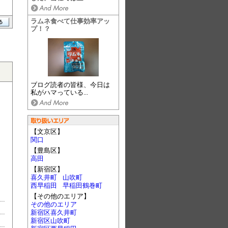
ラムネ食べて仕事効率アッ
プ！？
ブログ読者の皆様、今日は
私がハマっている...
【文京区】
関口
【豊島区】
高田
【新宿区】
喜久井町
山吹町
西早稲田
早稲田鶴巻町
【その他のエリア】
その他のエリア
新宿区喜久井町
新宿区山吹町