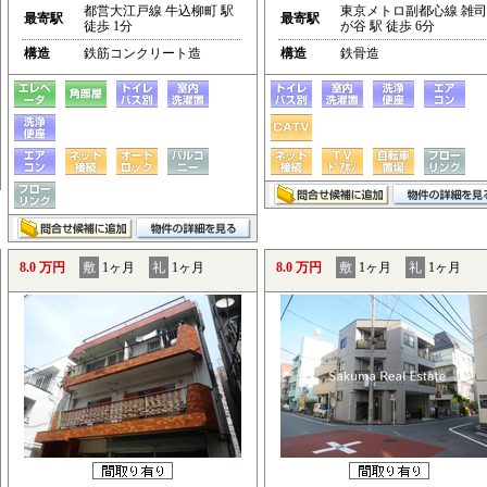
都営大江戸線 牛込柳町 駅
東京メトロ副都心線 雑司
最寄駅
最寄駅
徒歩 1分
が谷 駅 徒歩 6分
構造
鉄筋コンクリート造
構造
鉄骨造
8.0 万円
敷
1ヶ月
礼
1ヶ月
8.0 万円
敷
1ヶ月
礼
1ヶ月