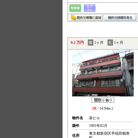
6.2 万円
敷
1ヶ月
礼
1ヶ月
1R
/ 14.94m
2
物件名
泉ビル
築年
1991年02月
東京都新宿区早稲田鶴巻
住所
町