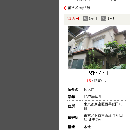
前の検索結果
4.5 万円
敷
1ヶ月
礼
1ヶ月
1R
/ 12.00m
2
物件名
鈴木荘
築年
1987年04月
東京都新宿区西早稲田1丁
住所
目
東京メトロ東西線 早稲田
最寄駅
駅 徒歩 7分
構造
木造