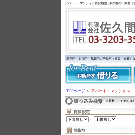
アパート・マンション賃貸検索 | 新宿区の不動産
新宿区・文京区・豊島区の不動産（賃貸・売買）
TOPページ
＞
アパート・マンション
※賃料、こだわり条
～