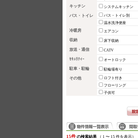
キッチン
システムキッチン
バス・トイレ
バス・トイレ別
温水洗浄便座
冷暖房
エアコン
収納
床下収納
放送・通信
CATV
ｾｷｭﾘﾃｨｰ
オートロック
駐車・駐輪
駐輪場有り
その他
ロフト付き
フローリング
子供可
15件
の検索結果
（ 1 〜 15 件を表示）