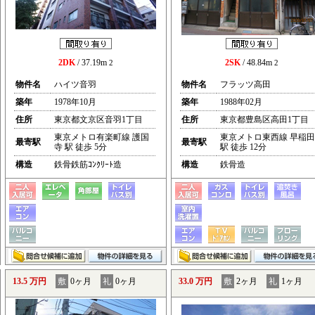
2DK
/ 37.19m
2SK
/ 48.84m
2
2
物件名
ハイツ音羽
物件名
フラッツ高田
築年
1978年10月
築年
1988年02月
住所
東京都文京区音羽1丁目
住所
東京都豊島区高田1丁目
東京メトロ有楽町線 護国
東京メトロ東西線 早稲田
最寄駅
最寄駅
寺 駅 徒歩 5分
駅 徒歩 12分
構造
鉄骨鉄筋ｺﾝｸﾘｰﾄ造
構造
鉄骨造
13.5 万円
敷
0ヶ月
礼
0ヶ月
33.0 万円
敷
2ヶ月
礼
1ヶ月