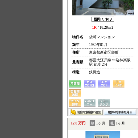
1R
/ 18.28m
2
物件名
袋町マンション
築年
1985年01月
住所
東京都新宿区袋町
都営大江戸線 牛込神楽坂
最寄駅
駅 徒歩 2分
構造
鉄骨造
12.6 万円
敷
1ヶ月
礼
1ヶ月