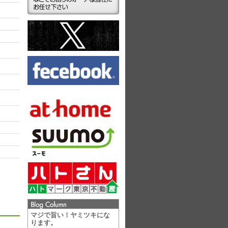
ラ
マジで旨い！ヤミツキにな
ります。