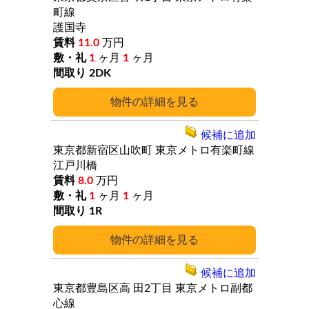
町線
護国寺
11.0
万円
1
ヶ月
1
ヶ月
2DK
詳細
候補に追加
東京都新宿区山吹町
東京メトロ有楽町線
江戸川橋
8.0
万円
1
ヶ月
1
ヶ月
1R
詳細
候補に追加
東京都豊島区高
田2丁目
東京メトロ副都
心線