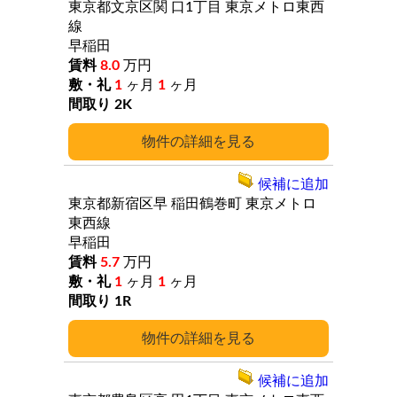
東京都文京区関
口1丁目
東京メトロ東西
線
早稲田
8.0
万円
1
ヶ月
1
ヶ月
2K
詳細
候補に追加
東京都新宿区早
稲田鶴巻町
東京メトロ
東西線
早稲田
5.7
万円
1
ヶ月
1
ヶ月
1R
詳細
候補に追加