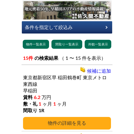
15件
の検索結果
（ 1 〜 15 件を表示）
候補に追加
東京都新宿区早
稲田鶴巻町
東京メトロ
東西線
早稲田
6.2
万円
1
ヶ月
1
ヶ月
1R
詳細