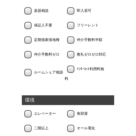
楽器相談
即入居可
保証人不要
フリーレント
定期借家借地権
仲介手数料半額
仲介手数料ゼロ
敷礼ゼロゼロ対応
ｲﾝﾀｰﾈｯﾄ利用料無
ルームシェア相談
料
環境
エレベーター
角部屋
二階以上
オール電化