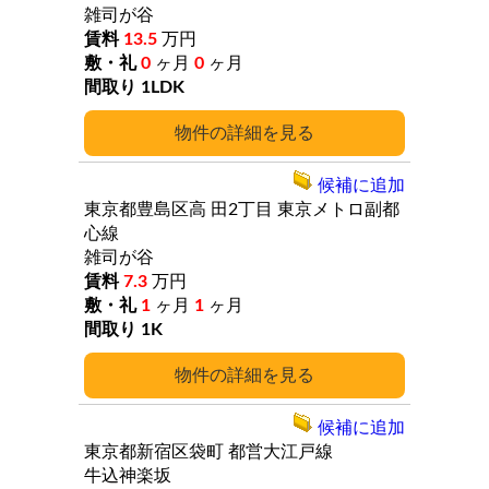
雑司が谷
13.5
万円
0
ヶ月
0
ヶ月
1LDK
詳細
候補に追加
東京都豊島区高
田2丁目
東京メトロ副都
心線
雑司が谷
7.3
万円
1
ヶ月
1
ヶ月
1K
詳細
候補に追加
東京都新宿区袋町
都営大江戸線
牛込神楽坂