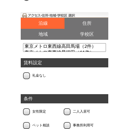
沿線
住所
地域
学校区
賃料設定
礼金なし
条件
女性限定
二人入居可
ペット相談
事務所利用可