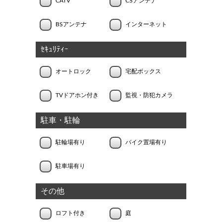
CATV
CSアンテナ
BSアンテナ
インターネット
ｾｷｭﾘﾃｨｰ
オートロック
宅配ボックス
TVドアホン付き
監視・防犯カメラ
駐車・駐輪
駐輪場有り
バイク置場有り
駐車場有り
その他
ロフト付き
庭