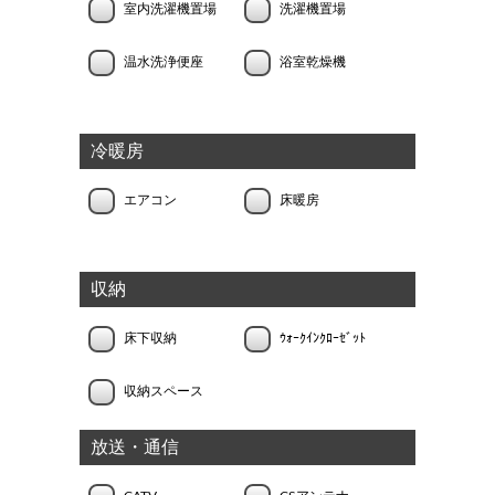
室内洗濯機置場
洗濯機置場
温水洗浄便座
浴室乾燥機
冷暖房
エアコン
床暖房
収納
床下収納
ｳｫｰｸｲﾝｸﾛｰｾﾞｯﾄ
収納スペース
放送・通信