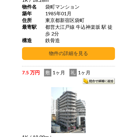
1R
/ 18.28m
物件名
袋町マンション
築年
1985年01月
住所
東京都新宿区袋町
最寄駅
都営大江戸線 牛込神楽坂 駅 徒
歩 2分
構造
鉄骨造
7.5 万円
敷
1ヶ月
礼
1ヶ月
2