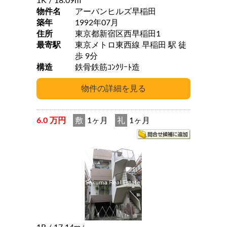
1K
/ 18.09m
物件名
アーバンヒルズ早稲田
築年
1992年07月
住所
東京都新宿区西早稲田1
最寄駅
東京メトロ東西線 早稲田 駅 徒
歩 9分
構造
鉄骨鉄筋ｺﾝｸﾘｰﾄ造
6.0 万円
敷
1ヶ月
礼
1ヶ月
2