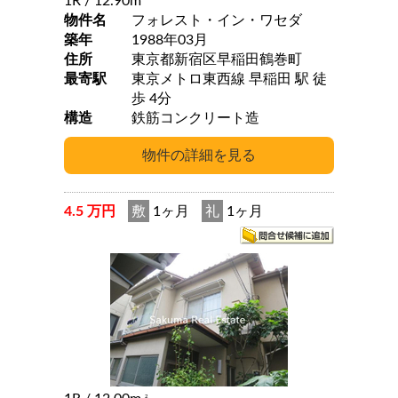
1R
/ 12.90m
物件名
フォレスト・イン・ワセダ
築年
1988年03月
住所
東京都新宿区早稲田鶴巻町
最寄駅
東京メトロ東西線 早稲田 駅 徒
歩 4分
構造
鉄筋コンクリート造
4.5 万円
敷
1ヶ月
礼
1ヶ月
2