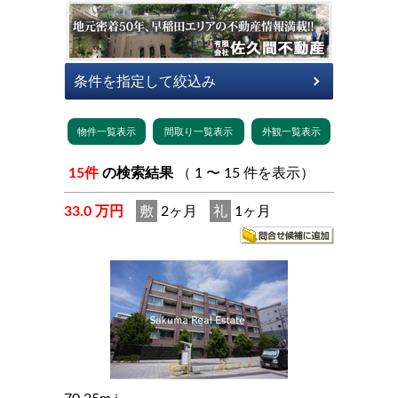
15件
の検索結果
（ 1 〜 15 件を表示）
33.0 万円
敷
2ヶ月
礼
1ヶ月
2