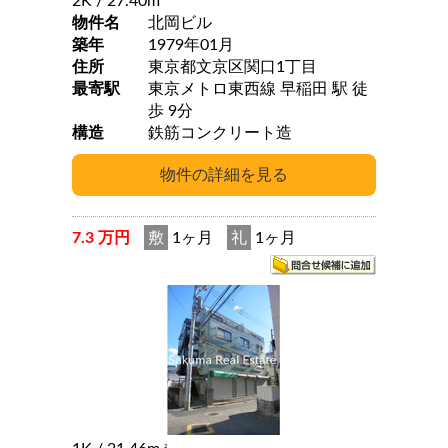
2K
/ 27.40m
物件名
北岡ビル
築年
1979年01月
住所
東京都文京区関口1丁目
最寄駅
東京メトロ東西線 早稲田 駅 徒
歩 9分
構造
鉄筋コンクリート造
7.3 万円
敷
1ヶ月
礼
1ヶ月
2