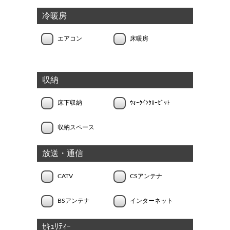
冷暖房
エアコン
床暖房
収納
床下収納
ｳｫｰｸｲﾝｸﾛｰｾﾞｯﾄ
収納スペース
放送・通信
CATV
CSアンテナ
BSアンテナ
インターネット
ｾｷｭﾘﾃｨｰ