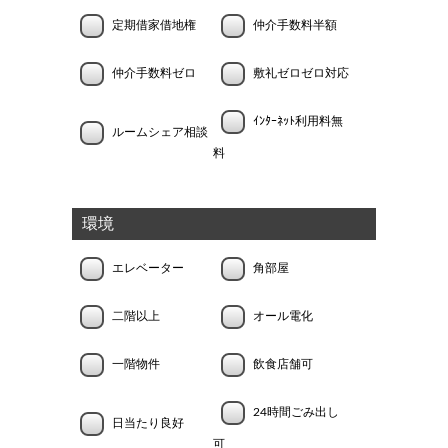
定期借家借地権
仲介手数料半額
仲介手数料ゼロ
敷礼ゼロゼロ対応
ｲﾝﾀｰﾈｯﾄ利用料無
ルームシェア相談
料
環境
エレベーター
角部屋
二階以上
オール電化
一階物件
飲食店舗可
24時間ごみ出し
日当たり良好
可