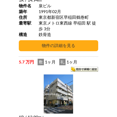
1R
/ 14.94m
物件名
泉ビル
築年
1991年02月
住所
東京都新宿区早稲田鶴巻町
最寄駅
東京メトロ東西線 早稲田 駅 徒
歩 3分
構造
鉄骨造
5.7 万円
敷
1ヶ月
礼
1ヶ月
2