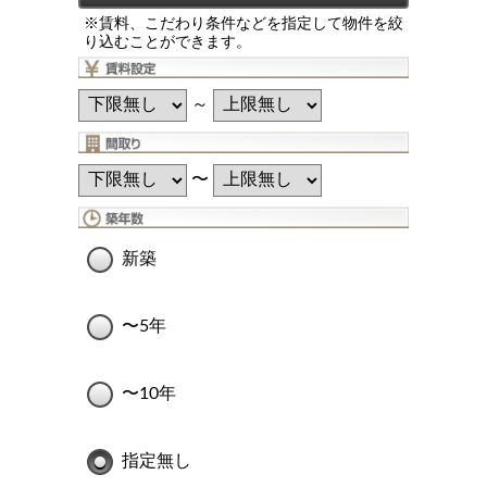
※賃料、こだわり条件などを指定して物件を絞
り込むことができます。
～
〜
新築
〜5年
〜10年
指定無し