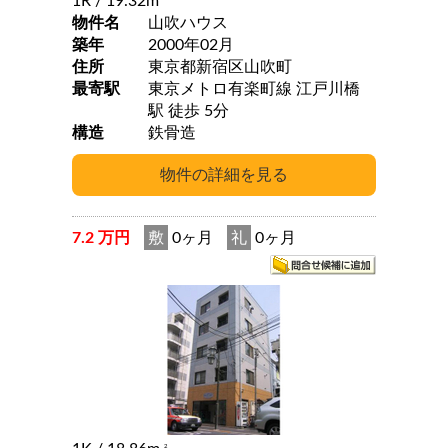
1R
/ 19.32m
物件名
山吹ハウス
築年
2000年02月
住所
東京都新宿区山吹町
最寄駅
東京メトロ有楽町線 江戸川橋
駅 徒歩 5分
構造
鉄骨造
7.2 万円
敷
0ヶ月
礼
0ヶ月
2