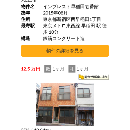
70.25m
物件名
インプレスト早稲田壱番館
築年
2015年08月
住所
東京都新宿区西早稲田1丁目
最寄駅
東京メトロ東西線 早稲田 駅 徒
歩 10分
構造
鉄筋コンクリート造
12.5 万円
敷
1ヶ月
礼
1ヶ月
2