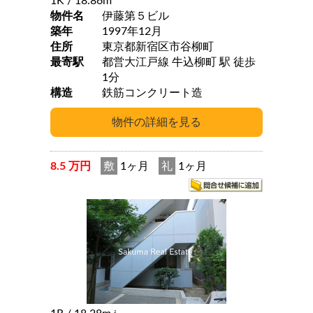
1K
/ 18.86m
物件名
伊藤第５ビル
築年
1997年12月
住所
東京都新宿区市谷柳町
最寄駅
都営大江戸線 牛込柳町 駅 徒歩
1分
構造
鉄筋コンクリート造
8.5 万円
敷
1ヶ月
礼
1ヶ月
2