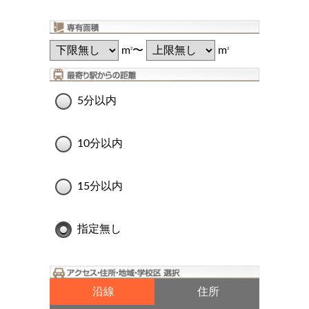
m
〜
m
2
2
5分以内
10分以内
15分以内
指定無し
沿線
住所