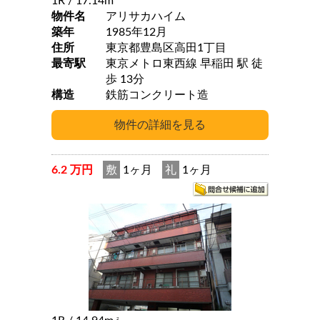
1R
/ 17.14m
物件名
アリサカハイム
築年
1985年12月
住所
東京都豊島区高田1丁目
最寄駅
東京メトロ東西線 早稲田 駅 徒
歩 13分
構造
鉄筋コンクリート造
6.2 万円
敷
1ヶ月
礼
1ヶ月
2