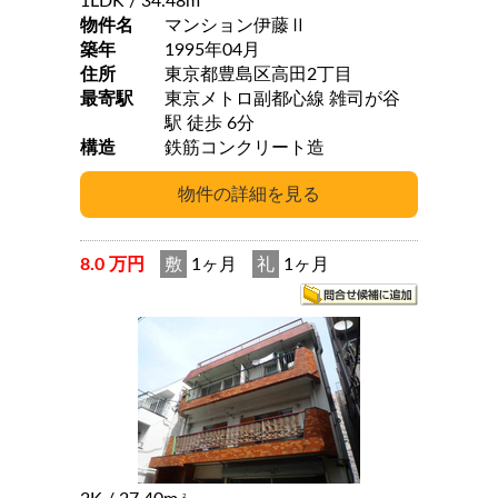
1LDK
/ 34.48m
物件名
マンション伊藤Ⅱ
築年
1995年04月
住所
東京都豊島区高田2丁目
最寄駅
東京メトロ副都心線 雑司が谷
駅 徒歩 6分
構造
鉄筋コンクリート造
8.0 万円
敷
1ヶ月
礼
1ヶ月
2