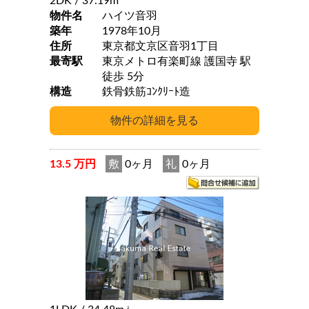
2DK
/ 37.19m
物件名
ハイツ音羽
築年
1978年10月
住所
東京都文京区音羽1丁目
最寄駅
東京メトロ有楽町線 護国寺 駅
徒歩 5分
構造
鉄骨鉄筋ｺﾝｸﾘｰﾄ造
13.5 万円
敷
0ヶ月
礼
0ヶ月
2