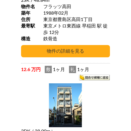
2SK
/ 48.84m
物件名
フラッツ高田
築年
1988年02月
住所
東京都豊島区高田1丁目
最寄駅
東京メトロ東西線 早稲田 駅 徒
歩 12分
構造
鉄骨造
12.6 万円
敷
1ヶ月
礼
1ヶ月
2