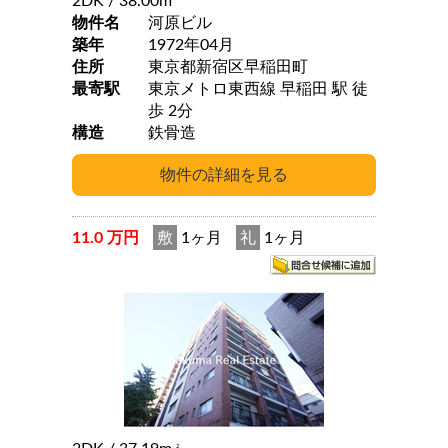
2DK
/ 38.00m
物件名
河原ビル
築年
1972年04月
住所
東京都新宿区早稲田町
最寄駅
東京メトロ東西線 早稲田 駅 徒
歩 2分
構造
鉄骨造
11.0 万円
敷
1ヶ月
礼
1ヶ月
2