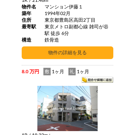
1K
/ 21.46m
物件名
マンション伊藤１
築年
1994年02月
住所
東京都豊島区高田2丁目
最寄駅
東京メトロ副都心線 雑司が谷
駅 徒歩 6分
構造
鉄骨造
8.0 万円
敷
1ヶ月
礼
1ヶ月
2