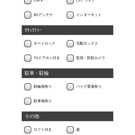
CATV
CSアンテナ
BSアンテナ
インターネット
ｾｷｭﾘﾃｨｰ
オートロック
宅配ボックス
TVドアホン付き
監視・防犯カメラ
駐車・駐輪
駐輪場有り
バイク置場有り
駐車場有り
その他
ロフト付き
庭