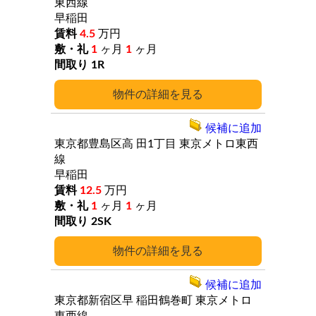
東西線
早稲田
4.5
万円
1
ヶ月
1
ヶ月
1R
詳細
候補に追加
東京都豊島区高
田1丁目
東京メトロ東西
線
早稲田
12.5
万円
1
ヶ月
1
ヶ月
2SK
詳細
候補に追加
東京都新宿区早
稲田鶴巻町
東京メトロ