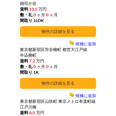
雑司が谷
13.5
万円
0
ヶ月
0
ヶ月
1LDK
詳細
候補に追加
東京都新宿区市谷柳町
都営大江戸線
牛込柳町
7.2
万円
0
ヶ月
0
ヶ月
1K
詳細
候補に追加
東京都新宿区山吹町
東京メトロ有楽町線
江戸川橋
8.0
万円