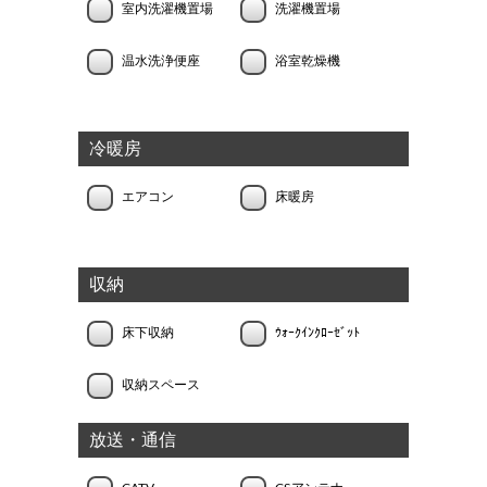
室内洗濯機置場
洗濯機置場
温水洗浄便座
浴室乾燥機
冷暖房
エアコン
床暖房
収納
床下収納
ｳｫｰｸｲﾝｸﾛｰｾﾞｯﾄ
収納スペース
放送・通信