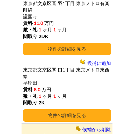
東京都文京区音
羽1丁目
東京メトロ有楽
町線
護国寺
11.0
万円
1
ヶ月
1
ヶ月
2DK
詳細
候補に追加
東京都文京区関
口1丁目
東京メトロ東西
線
早稲田
8.0
万円
1
ヶ月
1
ヶ月
2K
詳細
候補から削除