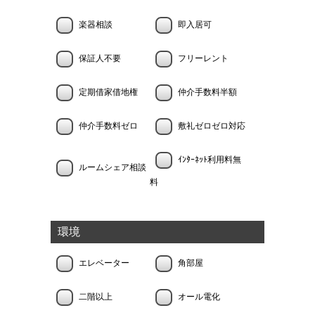
楽器相談
即入居可
保証人不要
フリーレント
定期借家借地権
仲介手数料半額
仲介手数料ゼロ
敷礼ゼロゼロ対応
ｲﾝﾀｰﾈｯﾄ利用料無
ルームシェア相談
料
環境
エレベーター
角部屋
二階以上
オール電化