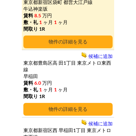
東京都新宿区袋町
都営大江戸線
牛込神楽坂
8.5
万円
1
ヶ月
1
ヶ月
1R
詳細
候補に追加
東京都豊島区高
田1丁目
東京メトロ東西
線
早稲田
6.0
万円
1
ヶ月
1
ヶ月
1R
詳細
候補に追加
東京都新宿区西
早稲田1丁目
東京メトロ