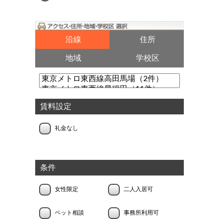
沿線
住所
地域
学校区
賃料設定
礼金なし
条件
女性限定
二人入居可
ペット相談
事務所利用可