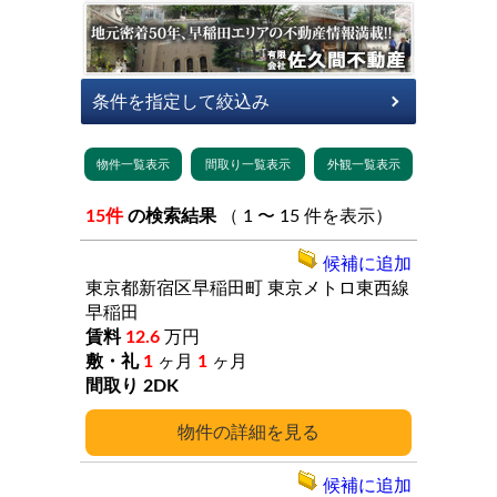
15件
の検索結果
（ 1 〜 15 件を表示）
候補に追加
東京都新宿区早稲田町
東京メトロ東西線
早稲田
12.6
万円
1
ヶ月
1
ヶ月
2DK
詳細
候補に追加