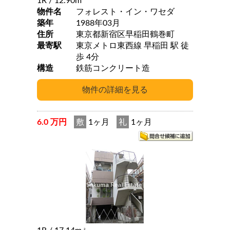
1R
/ 12.90m
物件名
フォレスト・イン・ワセダ
築年
1988年03月
住所
東京都新宿区早稲田鶴巻町
最寄駅
東京メトロ東西線 早稲田 駅 徒
歩 4分
構造
鉄筋コンクリート造
6.0 万円
敷
1ヶ月
礼
1ヶ月
2