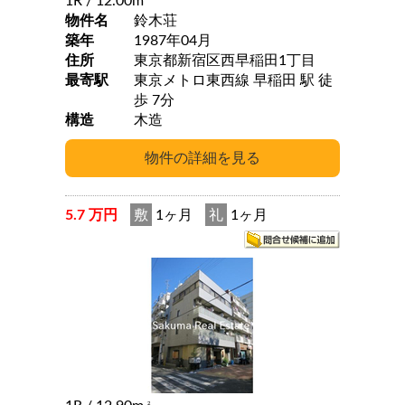
1R
/ 12.00m
物件名
鈴木荘
築年
1987年04月
住所
東京都新宿区西早稲田1丁目
最寄駅
東京メトロ東西線 早稲田 駅 徒
歩 7分
構造
木造
5.7 万円
敷
1ヶ月
礼
1ヶ月
2