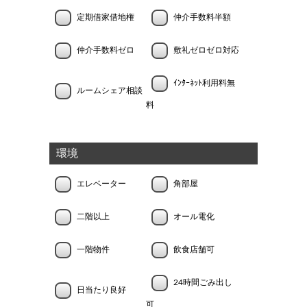
定期借家借地権
仲介手数料半額
仲介手数料ゼロ
敷礼ゼロゼロ対応
ｲﾝﾀｰﾈｯﾄ利用料無
ルームシェア相談
料
環境
エレベーター
角部屋
二階以上
オール電化
一階物件
飲食店舗可
24時間ごみ出し
日当たり良好
可