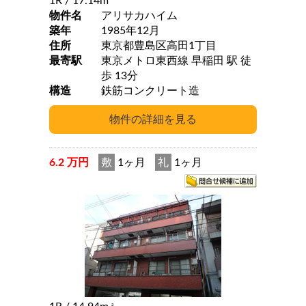
1R
/ 17.14m
物件名
アリサカハイム
築年
1985年12月
住所
東京都豊島区高田1丁目
最寄駅
東京メトロ東西線 早稲田 駅 徒
歩 13分
構造
鉄筋コンクリート造
6.2 万円
敷
1ヶ月
礼
1ヶ月
2