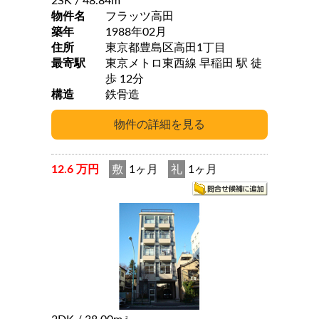
2SK
/ 48.84m
物件名
フラッツ高田
築年
1988年02月
住所
東京都豊島区高田1丁目
最寄駅
東京メトロ東西線 早稲田 駅 徒
歩 12分
構造
鉄骨造
12.6 万円
敷
1ヶ月
礼
1ヶ月
2