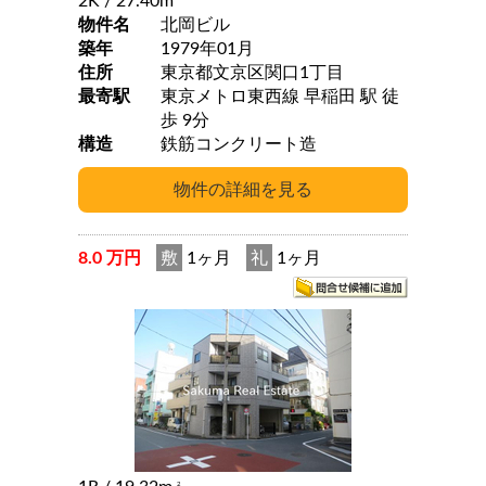
2K
/ 27.40m
物件名
北岡ビル
築年
1979年01月
住所
東京都文京区関口1丁目
最寄駅
東京メトロ東西線 早稲田 駅 徒
歩 9分
構造
鉄筋コンクリート造
8.0 万円
敷
1ヶ月
礼
1ヶ月
2