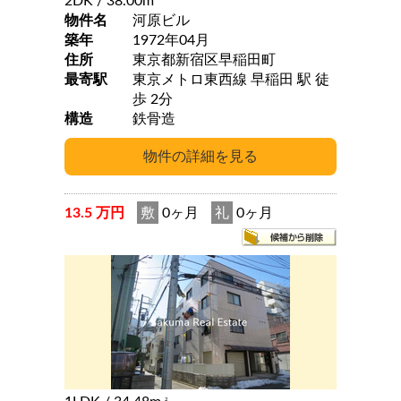
2DK
/ 38.00m
物件名
河原ビル
築年
1972年04月
住所
東京都新宿区早稲田町
最寄駅
東京メトロ東西線 早稲田 駅 徒
歩 2分
構造
鉄骨造
13.5 万円
敷
0ヶ月
礼
0ヶ月
2