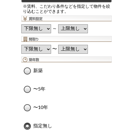
※賃料、こだわり条件などを指定して物件を絞
り込むことができます。
～
〜
新築
〜5年
〜10年
指定無し