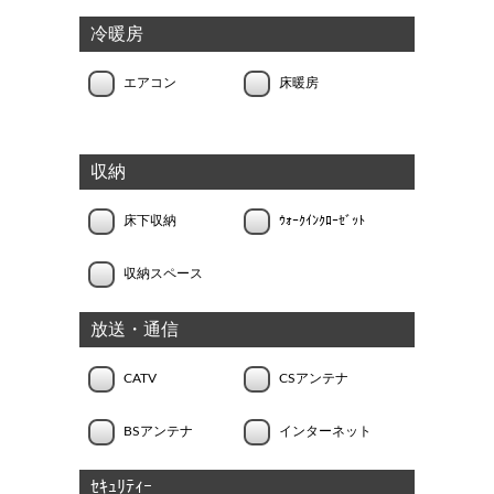
冷暖房
エアコン
床暖房
収納
床下収納
ｳｫｰｸｲﾝｸﾛｰｾﾞｯﾄ
収納スペース
放送・通信
CATV
CSアンテナ
BSアンテナ
インターネット
ｾｷｭﾘﾃｨｰ