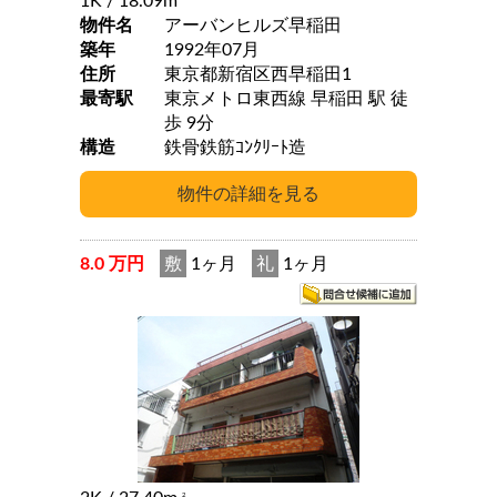
1K
/ 18.09m
物件名
アーバンヒルズ早稲田
築年
1992年07月
住所
東京都新宿区西早稲田1
最寄駅
東京メトロ東西線 早稲田 駅 徒
歩 9分
構造
鉄骨鉄筋ｺﾝｸﾘｰﾄ造
8.0 万円
敷
1ヶ月
礼
1ヶ月
2