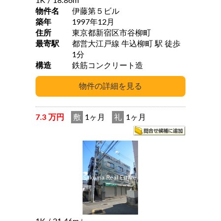
1K
/ 18.86m
物件名
伊藤第５ビル
築年
1997年12月
住所
東京都新宿区市谷柳町
最寄駅
都営大江戸線 牛込柳町 駅 徒歩
1分
構造
鉄筋コンクリート造
7.3 万円
敷
1ヶ月
礼
1ヶ月
2