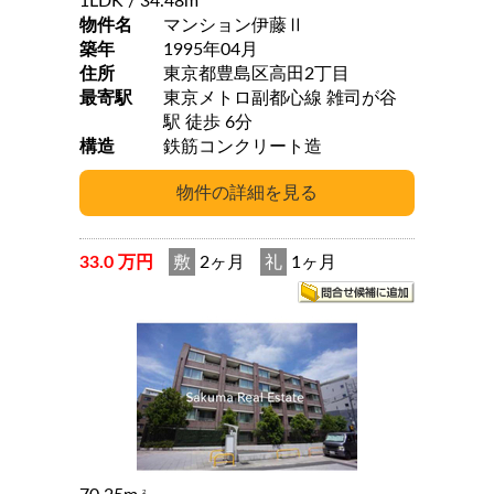
1LDK
/ 34.48m
物件名
マンション伊藤Ⅱ
築年
1995年04月
住所
東京都豊島区高田2丁目
最寄駅
東京メトロ副都心線 雑司が谷
駅 徒歩 6分
構造
鉄筋コンクリート造
33.0 万円
敷
2ヶ月
礼
1ヶ月
2