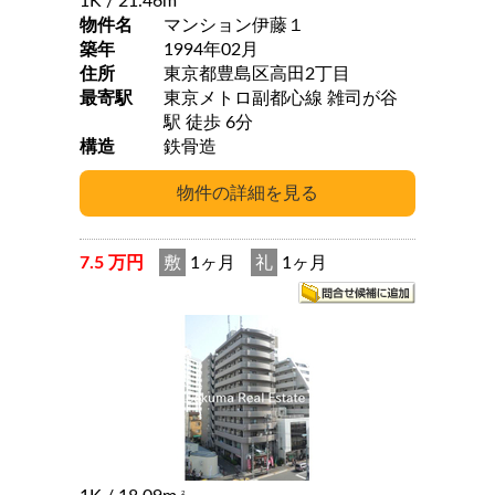
1K
/ 21.46m
物件名
マンション伊藤１
築年
1994年02月
住所
東京都豊島区高田2丁目
最寄駅
東京メトロ副都心線 雑司が谷
駅 徒歩 6分
構造
鉄骨造
7.5 万円
敷
1ヶ月
礼
1ヶ月
2