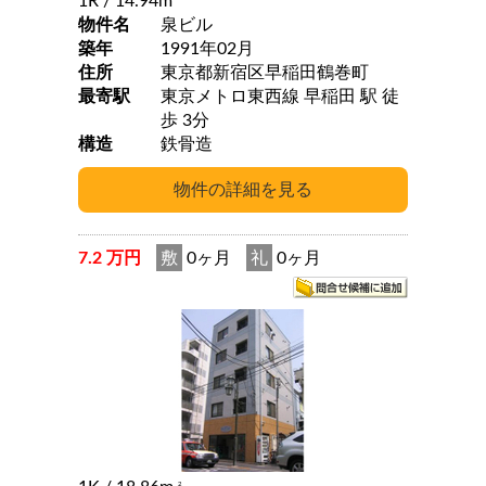
1R
/ 14.94m
物件名
泉ビル
築年
1991年02月
住所
東京都新宿区早稲田鶴巻町
最寄駅
東京メトロ東西線 早稲田 駅 徒
歩 3分
構造
鉄骨造
7.2 万円
敷
0ヶ月
礼
0ヶ月
2