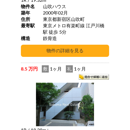
1R
/ 19.32m
物件名
山吹ハウス
築年
2000年02月
住所
東京都新宿区山吹町
最寄駅
東京メトロ有楽町線 江戸川橋
駅 徒歩 5分
構造
鉄骨造
8.5 万円
敷
1ヶ月
礼
1ヶ月
2