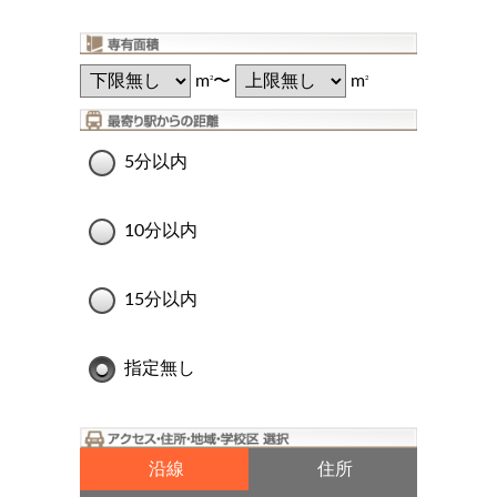
m
〜
m
2
2
5分以内
10分以内
15分以内
指定無し
沿線
住所