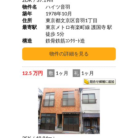
2DK
/ 37.19m
物件名
ハイツ音羽
築年
1978年10月
住所
東京都文京区音羽1丁目
最寄駅
東京メトロ有楽町線 護国寺 駅
徒歩 5分
構造
鉄骨鉄筋ｺﾝｸﾘｰﾄ造
12.5 万円
敷
1ヶ月
礼
1ヶ月
2