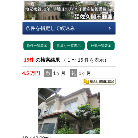
15件
の検索結果
（ 1 〜 15 件を表示）
4.5 万円
敷
1ヶ月
礼
1ヶ月
2