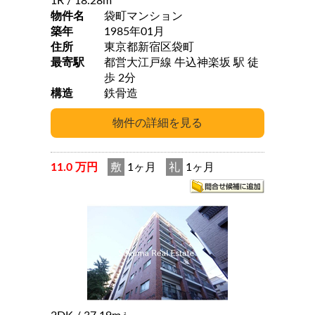
1R
/ 18.28m
物件名
袋町マンション
築年
1985年01月
住所
東京都新宿区袋町
最寄駅
都営大江戸線 牛込神楽坂 駅 徒
歩 2分
構造
鉄骨造
11.0 万円
敷
1ヶ月
礼
1ヶ月
2