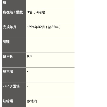
積
所在階 / 階数
3階 / 4階建
完成年月
1994年02月 ( 築32年 )
管理
-
総戸数
9戸
駐車場
-
バイク置場
-
駐輪場
敷地内