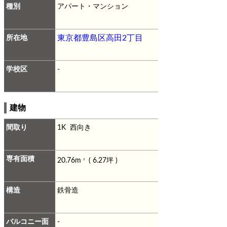
種別
アパート・マンション
所在地
東京都豊島区高田2丁目
学校区
-
建物
間取り
1K 西向き
専有面積
20.76m
( 6.27坪 )
2
構造
鉄骨造
バルコニー面
-