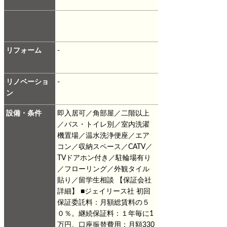
リフォーム
-
リノベーショ
-
ン
設備・条件
即入居可／角部屋／二階以上
／バス・トイレ別／室内洗濯
機置場／温水洗浄便座／エア
コン／収納スペース／CATV／
TVドアホン付き／駐輪場有り
／フローリング／外観タイル
貼り／留学生相談
【保証会社
詳細】
■ジェイリース社
初回
保証委託料：月額総賃料の５
０％。継続保証料：１年毎に1
万円。口座振替費用：月額330